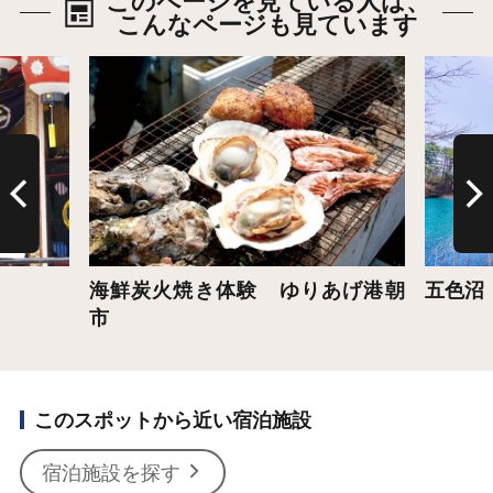
このページを見ている人は、
こんなページも見ています
詳細はこちら
詳細は
海鮮炭火焼き体験 ゆりあげ港朝
五色沼
市
このスポットから近い宿泊施設
宿泊施設を探す