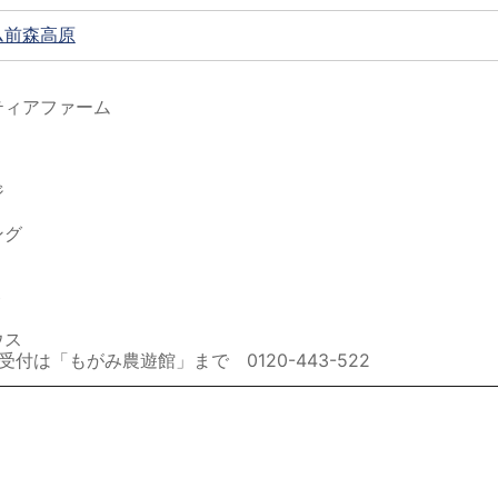
ム前森高原
ティアファーム
ジ
ング
ト
ウス
付は「もがみ農遊館」まで 0120-443-522