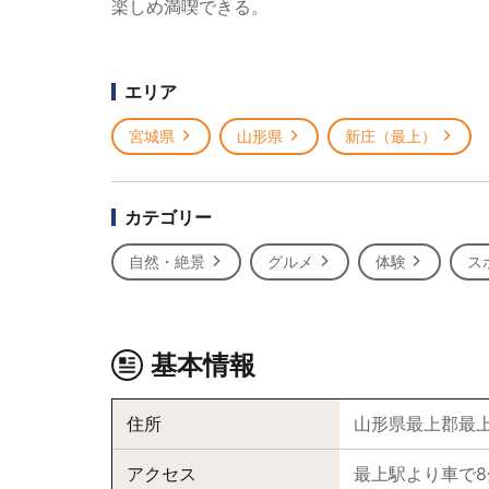
楽しめ満喫できる。
エリア
宮城県
山形県
新庄（最上）
カテゴリー
自然・絶景
グルメ
体験
ス
基本情報
住所
山形県最上郡最上
アクセス
最上駅より車で8