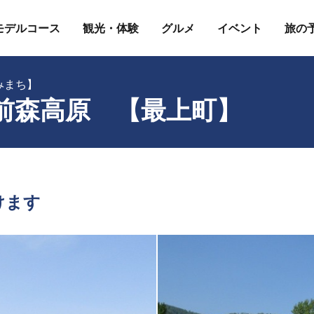
モデルコース
観光・体験
グルメ
イベント
旅の
みまち】
前森高原 【最上町】
けます