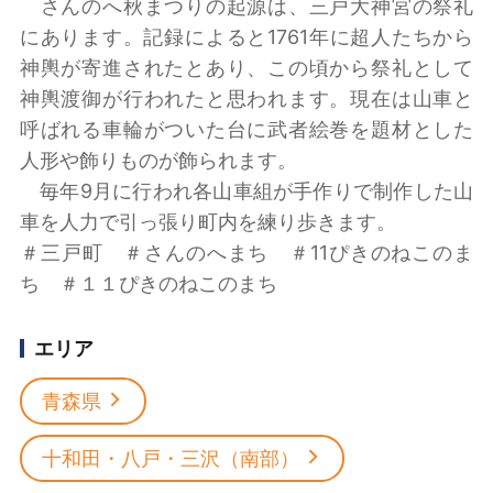
さんのへ秋まつりの起源は、三戸大神宮の祭礼
にあります。記録によると1761年に超人たちから
神輿が寄進されたとあり、この頃から祭礼として
神輿渡御が行われたと思われます。現在は山車と
呼ばれる車輪がついた台に武者絵巻を題材とした
人形や飾りものが飾られます。
毎年9月に行われ各山車組が手作りで制作した山
車を人力で引っ張り町内を練り歩きます。
＃三戸町 ＃さんのへまち ＃11ぴきのねこのま
ち ＃１１ぴきのねこのまち
エリア
青森県
十和田・八戸・三沢（南部）