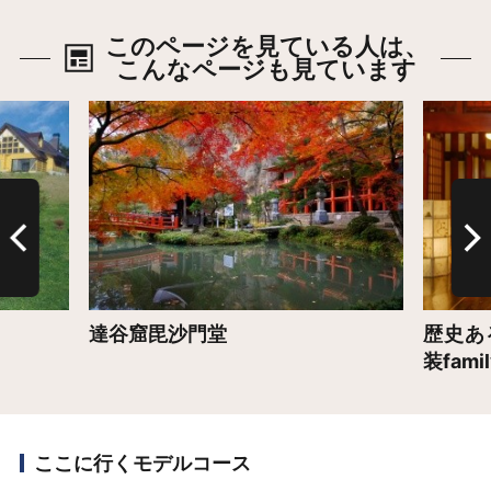
このページを見ている人は、
こんなページも見ています
詳細はこちら
詳細は
達谷窟毘沙門堂
歴史あ
装fam
ここに行くモデルコース