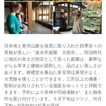
日本海と奥羽山脈を借景に取り入れた四季折々の
景観が美しい「楽水亭庭園 大龍寺」。明治時代
に地元の名士が別荘として造った庭園は、豪華な
がらも草木と建物が調和した、品のよい美しさが
あります。鐘楼堂を兼ねた多宝塔は展望がよく、
大梵鐘を撞くことができます。三百以上の佛像・
彫刻がお祀りされている伽藍をゆっくりと拝観で
きます。予約により坐禅や写経体験が、また御朱
印も受け付けています。５月下旬はツツジ、10月
下旬～11月中旬は紅葉が見頃。