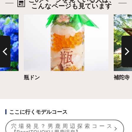
こんなページも見ています
詳細はこちら
詳細は
瓶ドン
補陀寺
ここに行くモデルコース
穴場発見？男鹿周辺探索コース