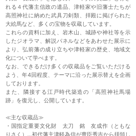
れる４代藩主信政の遺品、津軽家や旧藩士たちが
高照神社に納めた武具刀剣類、拝殿に掲げられた
大絵馬など、多くの宝物を収蔵しています。
これらの資料に加え、岩木山、城跡や神社等を示
したジオラマ、解説パネルなどをあわせた展示に
より、弘前藩の成り立ちや津軽家の歴史、地域文
化について学べます。
なお、できるだけ多くの収蔵品をご覧いただける
よう、年4回程度、テーマに沿った展示替えを企画
しております。
また、隣接する江戸時代築造の「高照神社馬場
跡」を復元し、公開しています。
≪主な収蔵品≫
・国指定重要文化財 太刀 銘 友成作（ともな
りさく）…初代藩主津軽為信が豊臣秀吉から拝領し