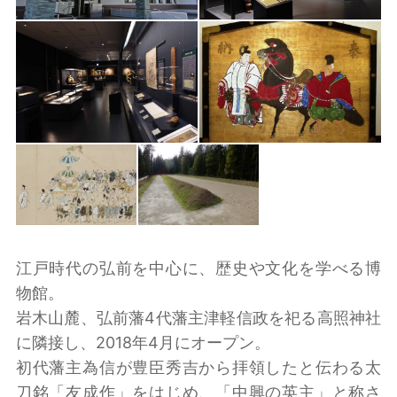
江戸時代の弘前を中心に、歴史や文化を学べる博
物館。
岩木山麓、弘前藩4代藩主津軽信政を祀る高照神社
に隣接し、2018年4月にオープン。
初代藩主為信が豊臣秀吉から拝領したと伝わる太
刀銘「友成作」をはじめ、「中興の英主」と称さ