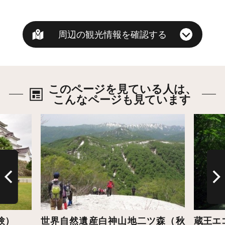
周辺の観光情報を確認する
このページを見ている人は、
こんなページも見ています
詳細はこちら
詳細は
験）
世界自然遺産白神山地二ツ森（秋
蔵王エ