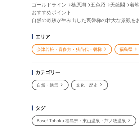
ゴールドライン→桧原湖→五色沼→天鏡閣→着
おすすめポイント
自然の奇跡が生み出した裏磐梯の壮大な景観を
エリア
会津若松・喜多方・猪苗代・磐梯
福島県
カテゴリー
自然・絶景
文化・歴史
タグ
Base! Tohoku 福島県：東山温泉・芦ノ牧温泉