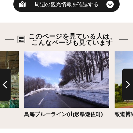
周辺の観光情報を確認する
このページを見ている人は、
こんなページも見ています
詳細はこちら
詳細は
鳥海ブルーライン(山形県遊佐町)
致道博