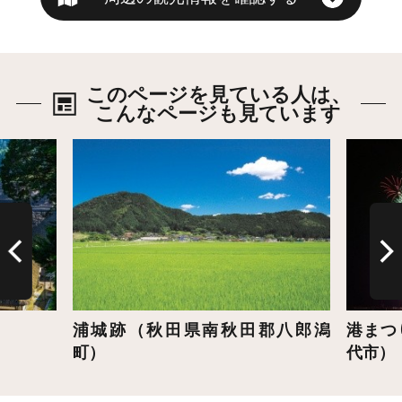
このページを見ている人は、
こんなページも見ています
詳細はこちら
詳細は
浦城跡（秋田県南秋田郡八郎潟
港まつ
町）
代市）