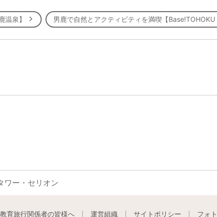
男鹿温泉】
男鹿で自然とアクティビティを満喫【Base!TOHOKU
タワー・セリオン
教育旅行関係者の皆様へ
運営組織
サイトポリシー
フォ