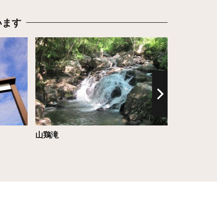
います
詳細はこちら
詳細はこち
山鶏滝
藤田記念庭