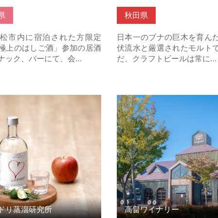
県
秋田県
松市内に宿泊された方限定
日本一のブナの巨木を育ん
極上のはしご酒」参加の居酒
伏流水と厳選されたモルト
ナック、バーにて、会…
だ、クラフトビールは常に…
リ蒸溜研究所 の詳細はこちら
高畠ワイナリー の詳細はこ
ドリ蒸溜研究所
高畠ワイナリー