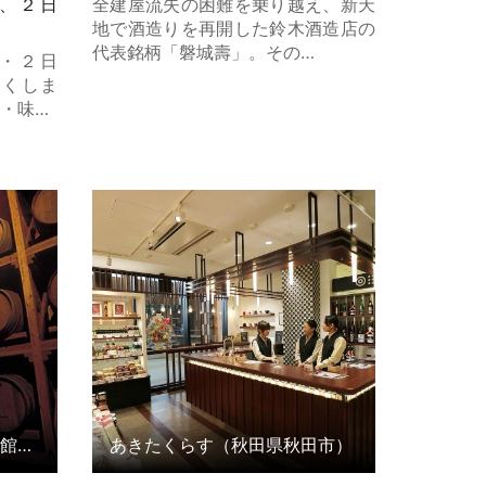
、２日
全建屋流失の困難を乗り越え、新天
地で酒造りを再開した鈴木酒造店の
代表銘柄「磐城壽」。その…
・２日
ふくしま
・味…
館ウッデ
あきたくらす（秋田県秋田市） の詳
細はこちら
くずまきワイン工場、森の館ウッディ
あきたくらす（秋田県秋田市）