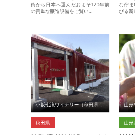
街から日本へ運んだおよそ120年前
な佇ま
の貴重な醸造設備をご覧い…
びる新
小坂七滝ワイナリー（秋田県小坂
山形ワ
町） の詳細はこちら
小坂七滝ワイナリー（秋田県小坂町）
山形
秋田県
山形