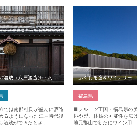
酒蔵（八戸酒造㈱・八戸酒類
ふくしま逢瀬ワイナリー の
の詳細はこちら
ちら
八戸の酒蔵（八戸酒造㈱・八戸酒類㈱）
ふくしま逢瀬ワイナリー
県
福島県
方では南部杜氏が盛んに酒造
■フルーツ王国・福島県の
めるようになった江戸時代後
桃や梨、林檎の可能性を広
ら酒蔵ができたとさ…
地元郡山で新たにワイン用…