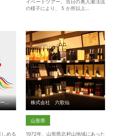
イベートツアー。当日の奥入瀬渓流
の様子により、 5 か所以上…
ージアム
株式会社 六歌仙 の詳細はこちら
細はこち
【蔵王温泉】山形酒のミュージアム＆湯けむり屋台つまみ
株式会社 六歌仙
山形県
楽しめる
1972年、山形県北村山地域にあった