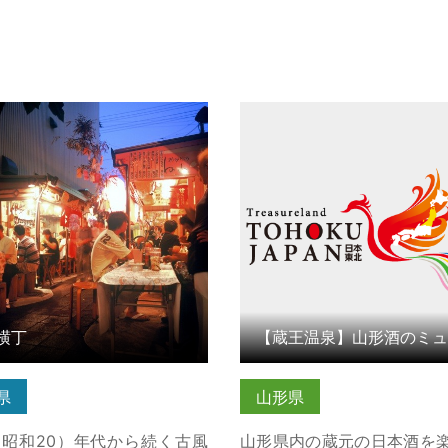
丁 の詳細はこちら
【蔵王温泉】山形酒のミュ
＆湯けむり屋台つまみ の詳
ら
横丁
県
山形県
5（昭和20）年代から続く古風
山形県内の蔵元の日本酒を