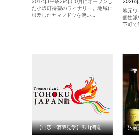
2017年(平成29年)10月にオープンし
2026
た小坂町待望のワイナリー。地域に
地元ワ
根差したヤマブドウを使い…
個性派
下町で
【山形・酒蔵見学】男山酒造 の詳細
弘前シ
はこちら
【山形・酒蔵見学】男山酒造
弘前