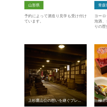
山形県
青森
予約によって酒造り見学も受け付け
ヨーロ
ています。
泡酒、
りの歴
上杉鷹山公の想いを継ぐプレミアム
極上の
オープンファクトリー の詳細はこち
ら
上杉鷹山公の想いを継ぐプレミアムオープンファクトリー
極上