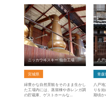
ニッカウヰスキー 仙台工場 宮城峡
八戸の
蒸溜所 の詳細はこちら
㈱） 
ニッカウヰスキー 仙台工場 宮城峡蒸溜所
宮城県
青森
緑豊かな自然景観をそのまま生かし
八戸地
た工場内には、蒸留棟や赤レンガ調
りを始
の貯蔵庫、ゲストホールな…
期頃か