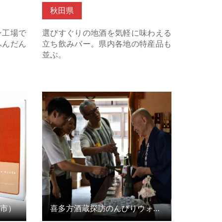
秋田県
ン工場で
選びすぐりの地酒を気軽に味わえる
ふんだん
立ち飲みバー。県内各地の特産品も
並ぶ。
） の詳
喜多方酒蔵探訪のんびりウォーク の
詳細はこちら
市）
喜多方酒蔵探訪のんびりウォーク