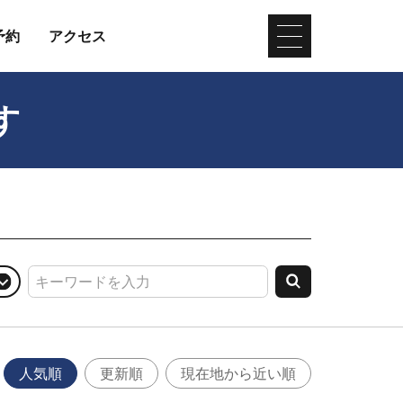
予約
アクセス
す
人気順
更新順
現在地から近い順