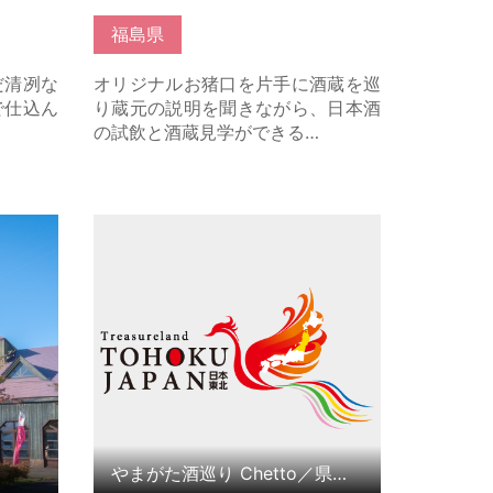
福島県
だ清冽な
オリジナルお猪口を片手に酒蔵を巡
で仕込ん
り蔵元の説明を聞きながら、日本酒
の試飲と酒蔵見学ができる…
ちら
やまがた酒巡り Chetto／県産酒・
県産ワイン試飲コーナー の詳細はこ
ちら
やまがた酒巡り Chetto／県産酒・県産ワイン試飲コーナー