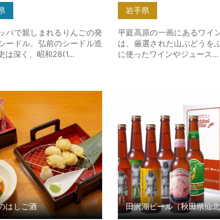
県
岩手県
ッパで親しまれるりんごの発
平庭高原の一画にあるワイ
シードル。弘前のシードル造
は、厳選された山ぶどうを
史は深く、昭和28(1…
に使ったワインやジュース…
はしご酒 の詳細はこちら
田沢湖ビール（秋田県仙北市
細はこちら
のはしご酒
田沢湖ビール（秋田県仙北