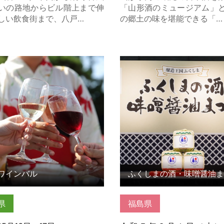
いの路地からビル階上まで伸
「山形酒のミュージアム」
しい飲食街まで、八戸…
の郷土の味を堪能できる「…
インバル の詳細はこちら
ふくしまの酒・味噌醤油まつ
細はこちら
ワインバル
ふくしまの酒・味噌醤油ま
県
福島県