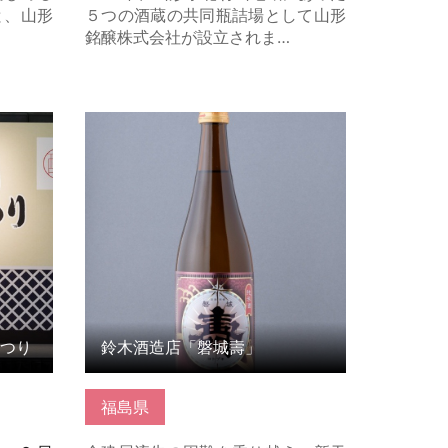
と、山形
５つの酒蔵の共同瓶詰場として山形
銘醸株式会社が設立されま…
り の詳
鈴木酒造店「磐城壽」 の詳細はこち
ら
つり
鈴木酒造店「磐城壽」
福島県