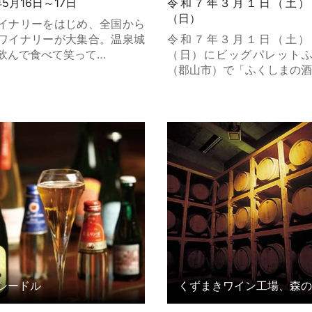
年5月16日～17日
令和７年３月１日（土）
（日）
イナリーをはじめ、全国から
ワイナリーが大集合。温泉城
令和７年３月１日（土）
飲んで食べて笑って…
（日）にビッグパレット
（郡山市）で「ふくしまの酒
ードル の詳細はこちら
くずまきワイン工場、森の
ィ の詳細はこちら
シードル