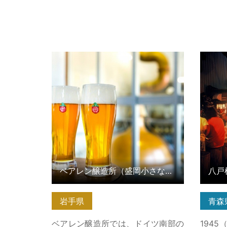
ベアレン醸造所（盛岡小さな博物
八戸横
館） の詳細はこちら
ベアレン醸造所（盛岡小さな博物館）
八戸
岩手県
青森
ベアレン醸造所では、ドイツ南部の
194