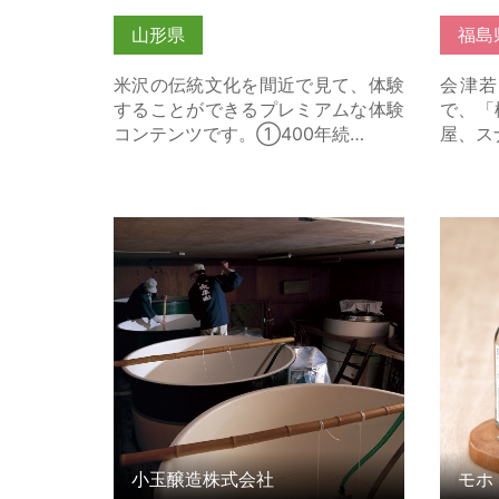
山形県
福島
米沢の伝統文化を間近で見て、体験
会津若
することができるプレミアムな体験
で、「
コンテンツです。①400年続…
屋、ス
小玉醸造株式会社 の詳細はこちら
モホド
小玉醸造株式会社
モホ