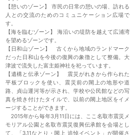
【憩いのゾーン】 市民の日常の憩いの場、訪れる
人との交流のためのコミュニケーション広場で
す。
【海を臨むゾーン】 海沿いの堤防を越えて広浦湾
を望めるゾーンです。
【日和山ゾーン】 古くから地域のランドマーク
だった日和山を今後の復興の象徴として整備。大
津波で流失した富主姫神社を祀っています。
【遺構と伝承ゾーン】 震災がれきから作られた
平板ブロックを使い、震災前の閖上の地形や道
路、貞山運河等が示され、学校や公民館などの写
真を焼き付けたタイルで、以前の閖上地区をイメ
ージすることができます。
2015年から毎年3月11日には、ここ名取市震災メ
モリアル公園と名取市震災復興伝承館を会場とし
て、「3.11なとり・閖上 追悼イベント」が開催さ