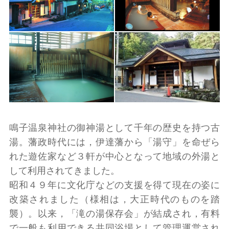
鳴子温泉神社の御神湯として千年の歴史を持つ古
湯。藩政時代には，伊達藩から「湯守」を命ぜら
れた遊佐家など３軒が中心となって地域の外湯と
して利用されてきました。
昭和４９年に文化庁などの支援を得て現在の姿に
改築されました（様相は，大正時代のものを踏
襲）。以来，「滝の湯保存会」が結成され，有料
で一般も利用できる共同浴場として管理運営され