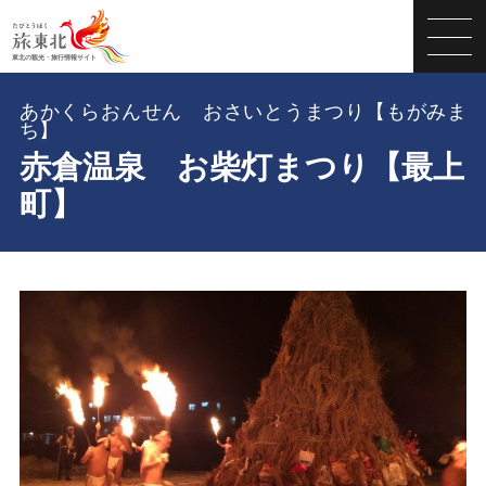
あかくらおんせん おさいとうまつり【もがみま
ち】
赤倉温泉 お柴灯まつり【最上
町】