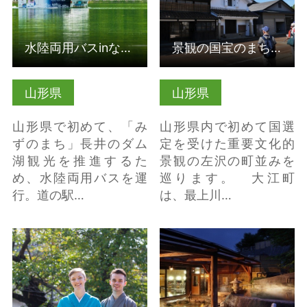
水陸両用バスinながい百秋湖
景観の国宝のまち“左沢”めぐり
山形県
山形県
山形県で初めて、「み
山形県内で初めて国選
ずのまち」長井のダム
定を受けた重要文化的
湖観光を推進するた
景観の左沢の町並みを
め、水陸両用バスを運
巡ります。 大江町
行。道の駅…
は、最上川…
米沢織などの着付け体
赤湯温泉 の詳細はこち
験とまち歩き の詳細は
ら
こちら