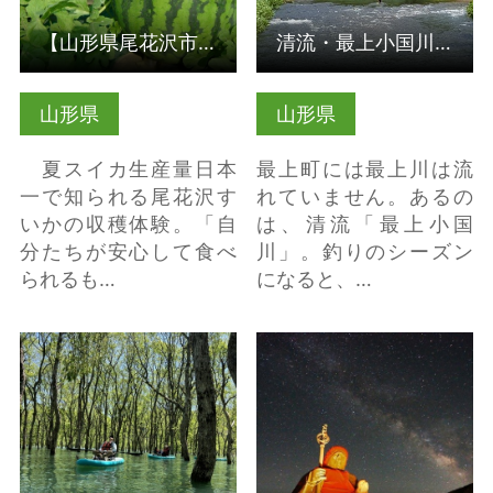
【山形県尾花沢市】夏スイカ生産量日本一！尾花沢すいか「大玉…
清流・最上小国川 【最上町】
山形県
山形県
夏スイカ生産量日本
最上町には最上川は流
一で知られる尾花沢す
れていません。あるの
いかの収穫体験。「自
は、清流「最上小国
分たちが安心して食べ
川」。釣りのシーズン
られるも…
になると、…
白川湖SUPツアー の詳
蔵王ロープウェイ・サ
細はこちら
マーナイトクルージン
グ の詳細はこちら