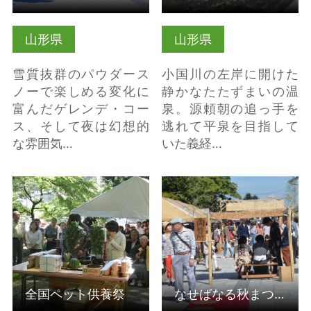
山形県
山形県
雪質抜群のパウダース
小国川の左岸に開けた
ノーで楽しめる変化に
静かなたたずまいの温
富んだゲレンデ・コー
泉。源頼朝の追っ手を
ス、そして夜は幻想的
逃れて平泉を目指して
な雰囲気…
いた義経…
全国ペット供養祭 の詳
なせばなる秋まつり の
細はこちら
詳細はこちら
全国ペット供養祭
なせばなる秋まつり