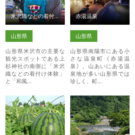
米沢織などの着付け体験とまち歩き
赤湯温泉
山形県
山形県
山形県米沢市の主要な
山形県南陽市にある小
観光スポットである上
さな温泉町《赤湯温
杉神社の南側に「米沢
泉》。山あいにある温
織などの着付け体験」
泉地が多い山形県では
と「和風…
珍しく、町…
【山形県尾花沢市】夏
清流・最上小国川
スイカ生産量日本一！
【最上町】 の詳細はこ
尾花沢すいか「大玉…
ちら
の詳細はこちら