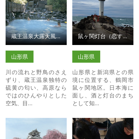
蔵王温泉大露天風呂
鼠ヶ関灯台（恋する灯台）
山形県
山形県
川の流れと野鳥のさえ
山形県と新潟県との県
ずり、蔵王温泉独特の
境に位置する、鶴岡市
硫黄の匂い、高原なら
鼠ヶ関地区。日本海に
ではのひんやりとした
面し、酒と灯台のまち
空気、目…
として知…
【かみのやま温泉】上
書き駒・彫り駒 の詳細
山城郷土資料館 の詳細
はこちら
はこちら