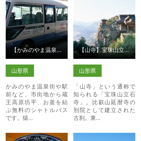
【かみのやま温泉・蔵
【山寺】宝珠山立石寺
王】無料シャトルバ
の詳細はこちら
ス グリーンエコー号
の詳細はこちら
【かみのやま温泉・蔵王】無料シャトルバス グリーンエコー号
【山寺】宝珠山立石寺
山形県
山形県
かみのやま温泉街や駅
「山寺」という通称で
前など、市街地から蔵
知られる「宝珠山立石
王高原坊平、お釜を結
寺」。比叡山延暦寺の
ぶ無料のシャトルバス
別院として建立された
です。猿…
古刹。東…
天童が誇る鳥中華・そ
蔵王ロープウエイ 空