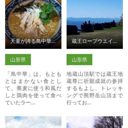
ば の詳細はこちら
中散歩＆蔵王テラス の
詳細はこちら
天童が誇る鳥中華・そば
蔵王ロープウエイ 空中散歩＆蔵王テラス
山形県
山形県
「鳥中華」は、もとも
地蔵山頂駅では蔵王地
とはまかない食とし
蔵尊に祈願成就の参拝
て、蕎麦に使う和風だ
するもよし、トレッキ
しと鶏肉を使って食べ
ングで熊野岳山頂まで
ていたラー…
行ってお…
【かみのやま温泉・蔵
鳥海ブルーライン(山形
王】お釜 の詳細はこち
県遊佐町) の詳細はこち