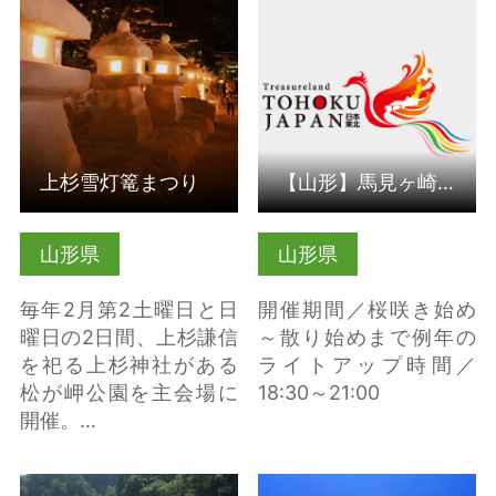
上杉雪灯篭まつり の詳
【山形】馬見ヶ崎さく
細はこちら
らラインライトアップ
の詳細はこちら
上杉雪灯篭まつり
【山形】馬見ヶ崎さくらラインライトアップ
山形県
山形県
毎年2月第2土曜日と日
開催期間／桜咲き始め
曜日の2日間、上杉謙信
～散り始めまで例年の
を祀る上杉神社がある
ライトアップ時間／
松が岬公園を主会場に
18:30～21:00
開催。…
朝日川渓流まつり の詳
庄内砂丘メロン食べ放