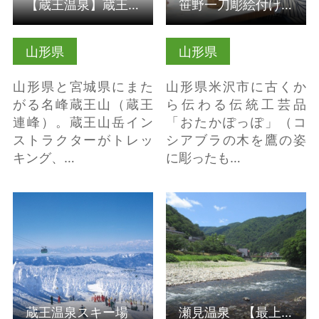
【蔵王温泉】蔵王山岳インストラクター協会
笹野一刀彫絵付け体験
山形県
山形県
山形県と宮城県にまた
山形県米沢市に古くか
がる名峰蔵王山（蔵王
ら伝わる伝統工芸品
連峰）。蔵王山岳イン
「おたかぽっぽ」（コ
ストラクターがトレッ
シアブラの木を鷹の姿
キング、…
に彫ったも…
蔵王温泉スキー場 の詳
瀬見温泉 【最上町】
細はこちら
の詳細はこちら
蔵王温泉スキー場
瀬見温泉 【最上町】