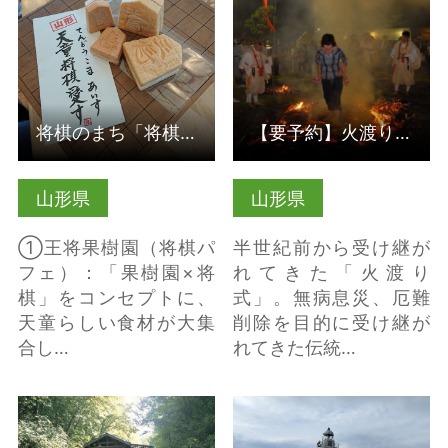
東根温泉行脚【予定…
の詳細はこちら
将棋のまち「将棋フード」
【要予約】火渡り式で無病息災・さくらんぼ東根温泉行脚【予定…
山形県
山形県
①王将果樹園（将棋パ
半世紀前から受け継が
フェ）：「果樹園×将
れてきた「火渡り
棋」をコンセプトに、
式」。無病息災、厄難
天童らしい食材が大集
削除を目的に受け継が
合し…
れてきた伝統…
蔵王温泉大露天風呂 の
鼠ヶ関灯台（恋する灯
詳細はこちら
台） の詳細はこちら