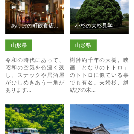
あけぼの町飲食店街
小杉の大杉見学
山形県
山形県
令和の時代にあって、
樹齢約千年の大樹。映
昭和の空気を色濃く残
画「となりのトトロ」
し、スナックや居酒屋
のトトロに似ている事
がひしめきあう一角が
でも有名。夫婦杉、縁
あります…
結びの木…
水陸両用バスinながい百
景観の国宝のまち“左
秋湖 の詳細はこちら
沢”めぐり の詳細はこち
ら