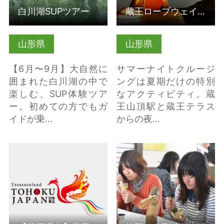
白川湖SUPツアー
蔵王ロープウェイ・サマーナイトクルージング
山形県
山形県
【6月〜9月】大自然に
サマーナイトクルージ
囲まれた白川湖の中で
ングは夏期だけの特別
楽しむ、SUP体験ツア
なアクティビティ。蔵
ー。初めての方でもガ
王山頂駅と蔵王テラス
イドが乗…
からの夜…
【蔵王温泉】蔵王山岳
笹野一刀彫絵付け体験
インストラクター協会
の詳細はこちら
の詳細はこちら