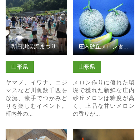
細はこちら
題 の詳細はこちら
朝日川渓流まつり
庄内砂丘メロン食べ放題
山形県
山形県
ヤマメ、イワナ、ニジ
メロン作りに優れた環
マスなど川魚数千匹を
境で獲れた新鮮な庄内
放流、素手でつかみど
砂丘メロンは糖度が高
りを楽しむイベント。
く、上品な甘いメロン
町内外の…
の香りが…
将棋のまち「将棋フー
【要予約】火渡り式で
ド」 の詳細はこちら
無病息災・さくらんぼ