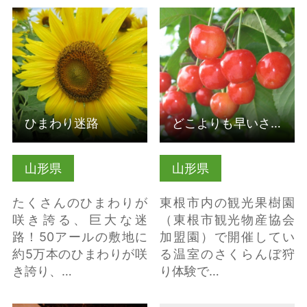
ひまわり迷路 の詳細は
どこよりも早いさくら
こちら
んぼ狩り体験！果樹王
国ひがしね温室さく…
の詳細はこちら
ひまわり迷路
どこよりも早いさくらんぼ狩り体験！果樹王国ひがしね温室さく…
山形県
山形県
たくさんのひまわりが
東根市内の観光果樹園
咲き誇る、巨大な迷
（東根市観光物産協会
路！50アールの敷地に
加盟園）で開催してい
約5万本のひまわりが咲
る温室のさくらんぼ狩
き誇り、…
り体験で…