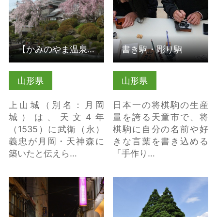
【かみのやま温泉】上山城郷土資料館
書き駒・彫り駒
山形県
山形県
上山城（別名：月岡
日本一の将棋駒の生産
城）は、天文4年
量を誇る天童市で、将
（1535）に武衛（永）
棋駒に自分の名前や好
義忠が月岡・天神森に
きな言葉を書き込める
築いたと伝えら…
「手作り…
あけぼの町飲食店街 の
小杉の大杉見学 の詳細
詳細はこちら
はこちら