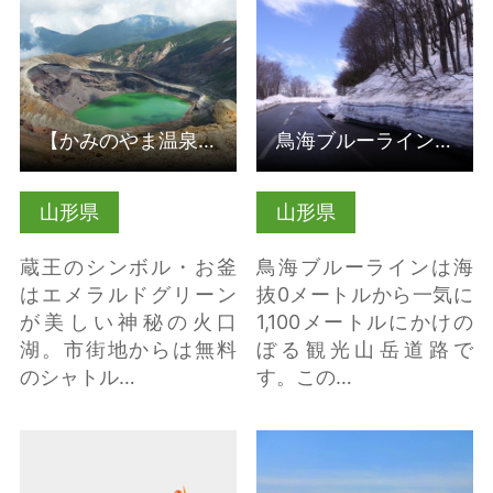
ら
ら
【かみのやま温泉・蔵王】お釜
鳥海ブルーライン(山形県遊佐町)
山形県
山形県
蔵王のシンボル・お釜
鳥海ブルーラインは海
はエメラルドグリーン
抜0メートルから一気に
が美しい神秘の火口
1,100メートルにかけの
湖。市街地からは無料
ぼる観光山岳道路で
のシャトル…
す。この…
【山形・霞城公園】霞
ひまわり迷路（ＪＲ羽
城観桜会 の詳細はこち
前長崎駅西側） の詳細
ら
はこちら