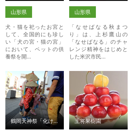
山形県
山形県
犬・猫を祀ったお宮と
「なせばなる秋まつ
して、全国的にも珍し
り」は、上杉鷹山の
い「犬の宮・猫の宮」
「なせばなる」のチャ
において、ペットの供
レンジ精神をはじめと
養祭を開…
した米沢市民…
鶴岡天神祭「化けもの
王将果樹園 の詳細はこ
まつり」 の詳細はこち
ちら
ら
鶴岡天神祭「化けものまつり」
王将果樹園