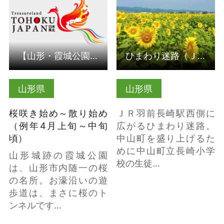
【山形・霞城公園】霞城観桜会
ひまわり迷路（ＪＲ羽前長崎駅西側）
山形県
山形県
桜咲き始め～散り始め
ＪＲ羽前長崎駅西側に
（例年4月上旬～中旬
広がるひまわり迷路。
頃）
中山町を盛り上げるた
めに中山町立長崎小学
山形城跡の霞城公園
校の生徒…
は、山形市内随一の桜
の名所。お濠沿いの遊
歩道は、まさに桜のト
ンネルです…