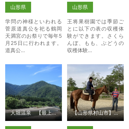
山形県
山形県
学問の神様といわれる
王将果樹園では季節ご
菅原道真公を祀る鶴岡
とに以下の表の収穫体
天満宮のお祭りで毎年5
験ができます。さくら
月25日に行われます。
んぼ、もも、ぶどうの
道真公…
収穫体験…
大堀温泉 【最上町】
【山形県村山市】 い
の詳細はこちら
やしの乗馬体験「ホー
スガーデンむらやま」
の詳細はこちら
大堀温泉 【最上町】
【山形県村山市】 いやしの乗馬体験「ホースガーデンむらやま」