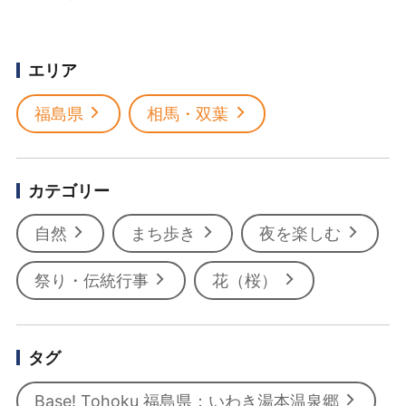
エリア
福島県
相馬・双葉
カテゴリー
自然
まち歩き
夜を楽しむ
祭り・伝統行事
花（桜）
タグ
Base! Tohoku 福島県：いわき湯本温泉郷