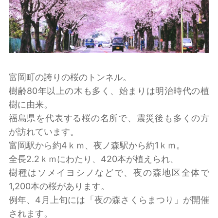
富岡町の誇りの桜のトンネル。
樹齢80年以上の木も多く、始まりは明治時代の植
樹に由来。
福島県を代表する桜の名所で、震災後も多くの方
が訪れています。
富岡駅から約4ｋｍ、夜ノ森駅から約1ｋｍ。
全長2.2ｋｍにわたり、420本が植えられ、
樹種はソメイヨシノなどで、夜の森地区全体で
1,200本の桜があります。
例年、4月上旬には「夜の森さくらまつり」が開催
されます。