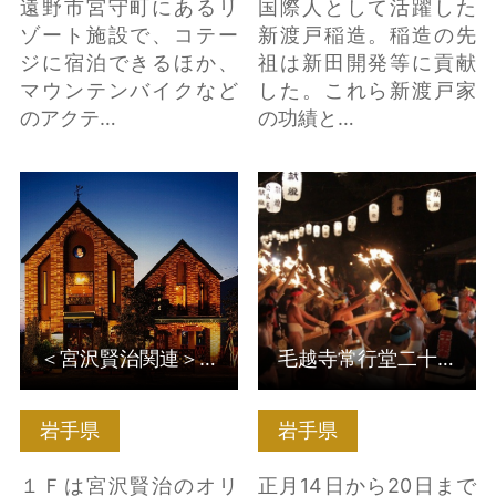
遠野市宮守町にあるリ
国際人として活躍した
ゾート施設で、コテー
新渡戸稲造。稲造の先
ジに宿泊できるほか、
祖は新田開発等に貢献
マウンテンバイクなど
した。これら新渡戸家
のアクテ…
の功績と…
＜宮沢賢治関連＞林風
毛越寺常行堂二十日夜
舎 の詳細はこちら
祭 の詳細はこちら
＜宮沢賢治関連＞林風舎
毛越寺常行堂二十日夜祭
岩手県
岩手県
１Ｆは宮沢賢治のオリ
正月14日から20日まで