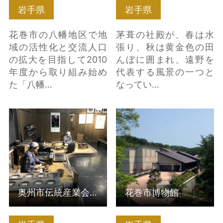
岩手県
岩手県
花巻市の八幡地区で地
茅葺の社殿が、春は水
域の活性化と交流人口
張り、秋は黄金色の田
の拡大を目指して2010
んぼに囲まれ、遠野を
年度から取り組み始め
代表する風景の一つと
た「八幡…
なってい…
奥州市伝統産業会館 の
花巻市博物館 の詳細は
詳細はこちら
こちら
奥州市伝統産業会館
花巻市博物館