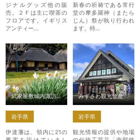
ジナルグッズ他の販
新春の祈祷である常行
売。２Ｆは主に喫茶の
堂の摩多羅神（またら
フロアです。イギリス
じん）祭が執り行われ
アンティー…
ます。特…
武家屋敷城内諏訪小路
みずさわ観光物産セン
（国選定 金ケ崎町城
ター の詳細はこちら
内諏訪小路重要伝統…
の詳細はこちら
武家屋敷城内諏訪小路（国選定 金ケ崎町城内諏訪小路重要伝統…
みずさわ観光物産センター
岩手県
岩手県
伊達藩は、領内に21の
観光情報の提供や地場
要害を設けていまし
の伝統工芸品「南部鉄