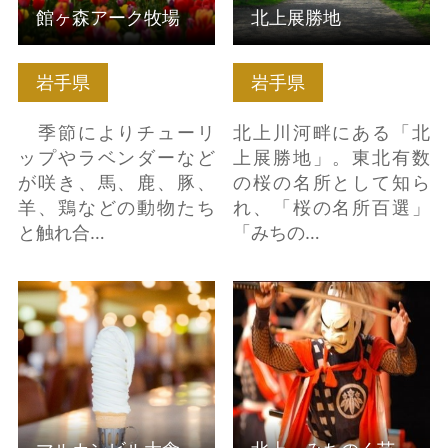
館ヶ森アーク牧場
北上展勝地
岩手県
岩手県
季節によりチューリ
北上川河畔にある「北
ップやラベンダーなど
上展勝地」。東北有数
が咲き、馬、鹿、豚、
の桜の名所として知ら
羊、鶏などの動物たち
れ、「桜の名所百選」
と触れ合…
「みちの…
マルカンビル大食堂
北上・みちのく芸能ま
名物ソフトクリーム の
つり の詳細はこちら
詳細はこちら