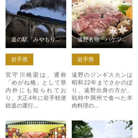
ら
ちら
道の駅「みやもり」とめがね橋
遠野名物「バケツジンギスカン」
岩手県
岩手県
宮守川橋梁は、通称
遠野のジンギスカンは
「めがね橋」として県
昭和22年までさかのぼ
内外にも知られてお
り、遠野出身の方が、
り、大正4年に岩手軽便
戦時中満州で食べた羊
鉄道の運行…
肉料理の…
北上市立 鬼の館 の詳
みちのくコカ･コーラボ
細はこちら
トリング 花巻工場 の
詳細はこちら