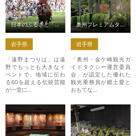
日本のふるさと「遠野まつり」と「遠野南部流鏑馬」
奥州プレミアムタクシー認定乗務員と行く 奥州ロマンの旅
岩手県
岩手県
「遠野まつりは」は遠
「奥州・金ケ崎観光ガ
野でもっとも大きなイ
イドタクシー運営委員
ベントで、地域に伝わ
会」が認定した優れた
る60を超える伝統芸能
観光乗務員が郷土愛と
が一堂に…
おもてな…
遠野市立博物館 の詳細
日本のふるさと遠野め
はこちら
ぐり レンタサイクル
の詳細はこちら