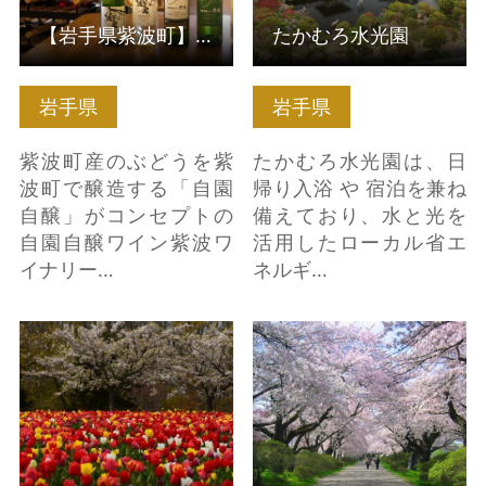
【岩手県紫波町】紫波フルーツパーク 自園自醸ワイン紫波ワイ…
たかむろ水光園
岩手県
岩手県
紫波町産のぶどうを紫
たかむろ水光園は、日
波町で醸造する「自園
帰り入浴 や 宿泊を兼ね
自醸」がコンセプトの
備えており、水と光を
自園自醸ワイン紫波ワ
活用したローカル省エ
イナリー…
ネルギ…
館ヶ森アーク牧場 の詳
北上展勝地 の詳細はこ
細はこちら
ちら