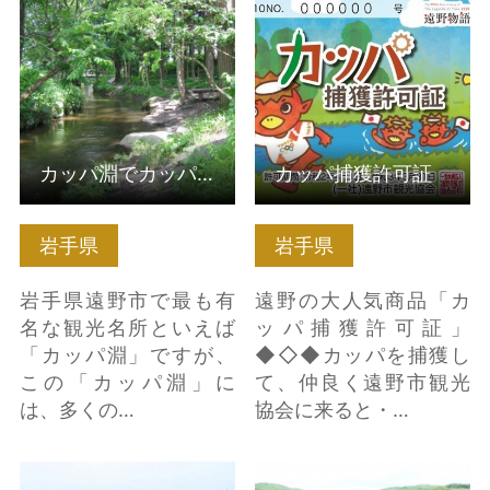
カッパ淵でカッパ釣り
カッパ捕獲許可証 の詳
体験 の詳細はこちら
細はこちら
カッパ淵でカッパ釣り体験
カッパ捕獲許可証
岩手県
岩手県
岩手県遠野市で最も有
遠野の大人気商品「カ
名な観光名所といえば
ッパ捕獲許可証」
「カッパ淵」ですが、
◆◇◆カッパを捕獲し
この「カッパ淵」に
て、仲良く遠野市観光
は、多くの…
協会に来ると・…
錦秋湖の水没林 の詳細
遠野ふるさと村 の詳細