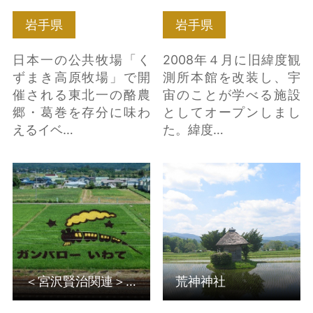
岩手県
岩手県
日本一の公共牧場「く
2008年４月に旧緯度観
ずまき高原牧場」で開
測所本館を改装し、宇
催される東北一の酪農
宙のことが学べる施設
郷・葛巻を存分に味わ
としてオープンしまし
えるイベ…
た。緯度…
＜宮沢賢治関連＞八幡
荒神神社 の詳細はこち
田んぼアート（花巻市
ら
石鳥谷） の詳細はこち
ら
＜宮沢賢治関連＞八幡田んぼアート（花巻市石鳥谷）
荒神神社