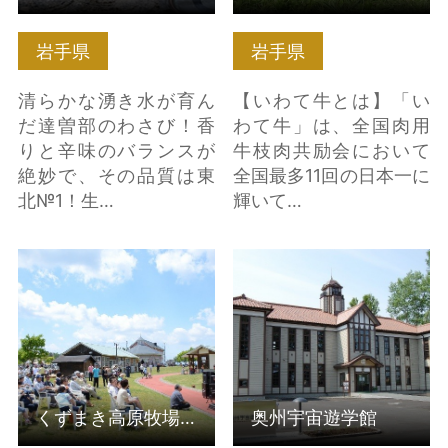
岩手県
岩手県
清らかな湧き水が育ん
【いわて牛とは】「い
だ達曽部のわさび！香
わて牛」は、全国肉用
りと辛味のバランスが
牛枝肉共励会において
絶妙で、その品質は東
全国最多11回の日本一に
北№1！生…
輝いて…
くずまき高原牧場まつ
奥州宇宙遊学館 の詳細
り の詳細はこちら
はこちら
くずまき高原牧場まつり
奥州宇宙遊学館