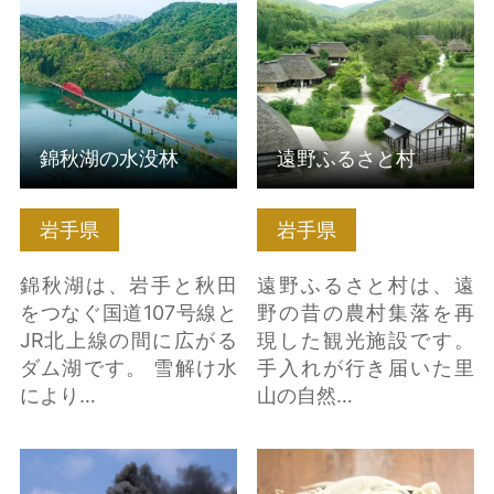
はこちら
はこちら
錦秋湖の水没林
遠野ふるさと村
岩手県
岩手県
錦秋湖は、岩手と秋田
遠野ふるさと村は、遠
をつなぐ国道107号線と
野の昔の農村集落を再
JR北上線の間に広がる
現した観光施設です。
ダム湖です。 雪解け水
手入れが行き届いた里
により…
山の自然…
道の駅「みやもり」と
遠野名物「バケツジン
めがね橋 の詳細はこち
ギスカン」 の詳細はこ