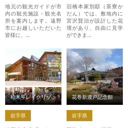
地元の観光ガイドが市
旧橋本家別邸（茶寮か
内の観光施設・観光名
だん）では、敷地内に
所を案内します。遠野
宮沢賢治が設計した花
市にお越しいただいた
壇があり、自由に見学
皆様に、…
ができま…
柏木平レイクリゾート
花巻新渡戸記念館 の詳
の詳細はこちら
細はこちら
柏木平レイクリゾート
花巻新渡戸記念館
岩手県
岩手県