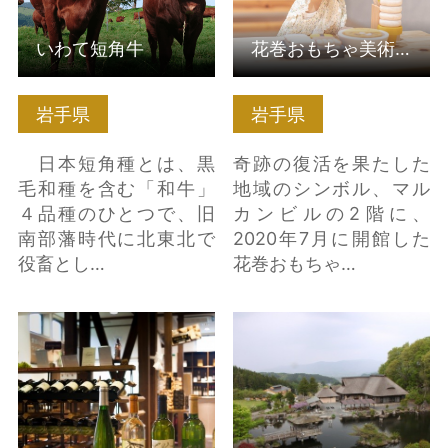
いわて短角牛
花巻おもちゃ美術館
岩手県
岩手県
日本短角種とは、黒
奇跡の復活を果たした
毛和種を含む「和牛」
地域のシンボル、マル
４品種のひとつで、旧
カンビルの2階に、
南部藩時代に北東北で
2020年7月に開館した
役畜とし…
花巻おもちゃ…
【岩手県紫波町】紫波
たかむろ水光園 の詳細
フルーツパーク 自園
はこちら
自醸ワイン紫波ワイ…
の詳細はこちら