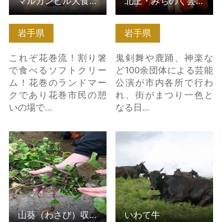
マルカンビル大食堂 名物ソフトクリーム
北上・みちのく芸能まつり
岩手県
岩手県
これぞ花巻流！割り箸
鬼剣舞や鹿踊、神楽な
で食べるソフトクリー
ど100余団体による芸能
ム！花巻のランドマー
公演が市内各所で行わ
クであり花巻市民の憩
れ、街がまつり一色と
いの場で…
なる日…
山葵（わさび）収穫体
いわて牛 の詳細はこち
験 の詳細はこちら
ら
山葵（わさび）収穫体験
いわて牛