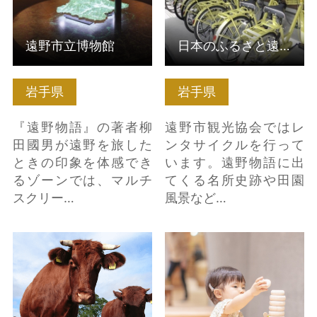
遠野市立博物館
日本のふるさと遠野めぐり レンタサイクル
岩手県
岩手県
『遠野物語』の著者柳
遠野市観光協会ではレ
田國男が遠野を旅した
ンタサイクルを行って
ときの印象を体感でき
います。遠野物語に出
るゾーンでは、マルチ
てくる名所史跡や田園
スクリー…
風景など…
いわて短角牛 の詳細は
花巻おもちゃ美術館 の
こちら
詳細はこちら