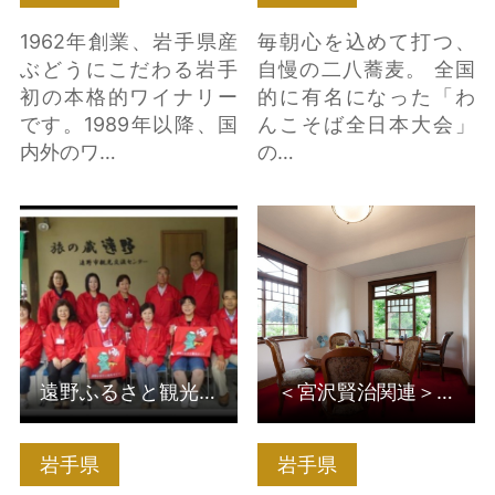
1962年創業、岩手県産
毎朝心を込めて打つ、
ぶどうにこだわる岩手
自慢の二八蕎麦。 全国
初の本格的ワイナリー
的に有名になった「わ
です。1989年以降、国
んこそば全日本大会」
内外のワ…
の…
遠野ふるさと観光ガイ
＜宮沢賢治関連＞旧橋
ド の詳細はこちら
本家別邸（茶寮かだ
ん） の詳細はこちら
遠野ふるさと観光ガイド
＜宮沢賢治関連＞旧橋本家別邸（茶寮かだん）
岩手県
岩手県