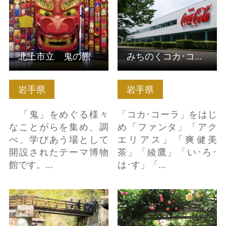
北上市立 鬼の館
みちのくコカ･コーラボトリング 花巻工場
岩手県
岩手県
「鬼」をめぐる様々
「コカ･コーラ」をはじ
なことがらを集め、調
め「ファンタ」「アク
べ、学びあう場として
エリアス」「爽健美
開設されたテーマ博物
茶」「綾鷹」「い･ろ･
館です。…
は･す」「…
大沢金勢祭り の詳細は
＜宮沢賢治関連＞花巻
こちら
温泉バラ園・宮沢賢治
設計日時計花壇 の詳細