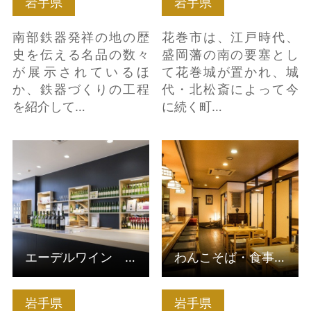
岩手県
岩手県
南部鉄器発祥の地の歴
花巻市は、江戸時代、
史を伝える名品の数々
盛岡藩の南の要塞とし
が展示されているほ
て花巻城が置かれ、城
か、鉄器づくりの工程
代・北松斎によって今
を紹介して…
に続く町…
エーデルワイン ワイ
わんこそば・食事処
ンシャトー大迫 の詳細
嘉司屋 の詳細はこちら
はこちら
エーデルワイン ワインシャトー大迫
わんこそば・食事処 嘉司屋
岩手県
岩手県