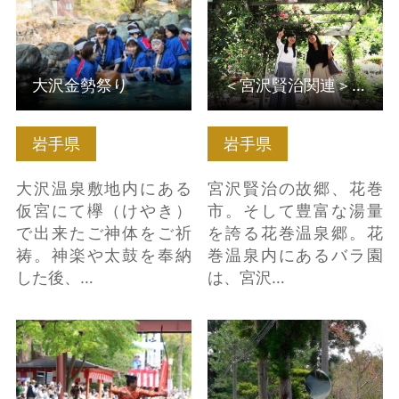
はこちら
大沢金勢祭り
＜宮沢賢治関連＞花巻温泉バラ園・宮沢賢治設計日時計花壇
岩手県
岩手県
大沢温泉敷地内にある
宮沢賢治の故郷、花巻
仮宮にて欅（けやき）
市。そして豊富な湯量
で出来たご神体をご祈
を誇る花巻温泉郷。花
祷。神楽や太鼓を奉納
巻温泉内にあるバラ園
した後、…
は、宮沢…
日本のふるさと「遠野
奥州プレミアムタクシ
まつり」と「遠野南部
ー認定乗務員と行く
流鏑馬」 の詳細はこち
奥州ロマンの旅 の詳
ら
細はこちら