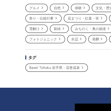
グルメ
自然
体験
文化・歴
祭り・伝統行事
花まつり・紅葉・蛍
雪解け
新緑
みちのく・奥の細道
フォトジェニック
水辺
発酵
タグ
Base! Tohoku 岩手県：花巻温泉