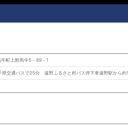
牛町上附馬牛5－89－1
手県交通バスで25分 遠野ふるさと村バス停下車遠野駅から約1