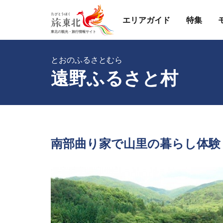
エリアガイド
特集
とおのふるさとむら
遠野ふるさと村
南部曲り家で山里の暮らし体験