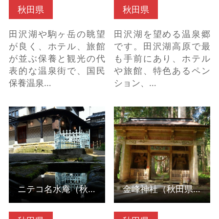
秋田県
秋田県
田沢湖や駒ヶ岳の眺望
田沢湖を望める温泉郷
が良く、ホテル、旅館
です。田沢湖高原で最
が並ぶ保養と観光の代
も手前にあり、ホテル
表的な温泉街で、国民
や旅館、特色あるペン
保養温泉…
ション、…
ニテコ名水庵（秋田県
金峰神社（秋田県仙北
美郷町） の詳細はこち
市） の詳細はこちら
ら
ニテコ名水庵（秋田県美郷町）
金峰神社（秋田県仙北市）