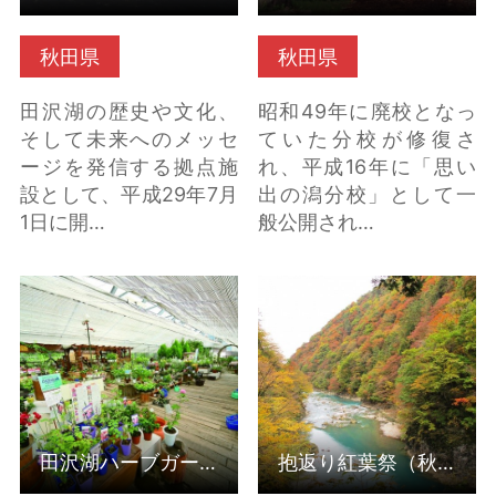
秋田県
秋田県
田沢湖の歴史や文化、
昭和49年に廃校となっ
そして未来へのメッセ
ていた分校が修復さ
ージを発信する拠点施
れ、平成16年に「思い
設として、平成29年7月
出の潟分校」として一
1日に開…
般公開され…
田沢湖ハーブガーデン
抱返り紅葉祭（秋田県
「ハートハーブ」（秋
仙北市） の詳細はこち
田県仙北市） の詳細は
ら
こちら
田沢湖ハーブガーデン「ハートハーブ」（秋田県仙北市）
抱返り紅葉祭（秋田県仙北市）