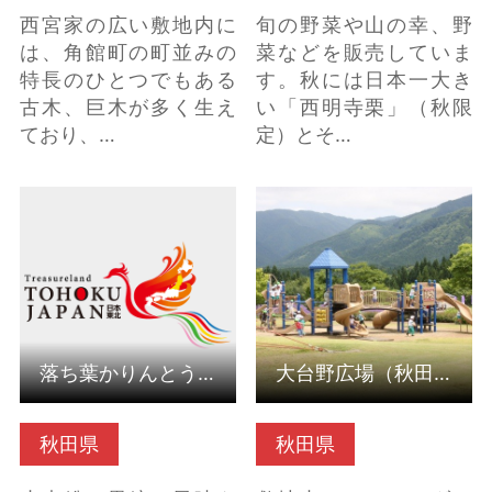
西宮家の広い敷地内に
旬の野菜や山の幸、野
は、角館町の町並みの
菜などを販売していま
特長のひとつでもある
す。秋には日本一大き
古木、巨木が多く生え
い「西明寺栗」（秋限
ており、…
定）とそ…
落ち葉かりんとう（秋
大台野広場（秋田県美
田県仙北市） の詳細は
郷町） の詳細はこちら
こちら
落ち葉かりんとう（秋田県仙北市）
大台野広場（秋田県美郷町）
秋田県
秋田県