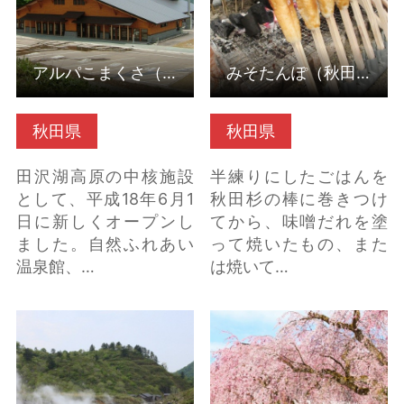
アルパこまくさ（秋田県仙北市）
みそたんぽ（秋田県仙北市）
秋田県
秋田県
田沢湖高原の中核施設
半練りにしたごはんを
として、平成18年6月1
秋田杉の棒に巻きつけ
日に新しくオープンし
てから、味噌だれを塗
ました。自然ふれあい
って焼いたもの、また
温泉館、…
は焼いて…
玉川自然研究路（秋田
角館のシダレザクラ の
県仙北市） の詳細はこ
詳細はこちら
ちら