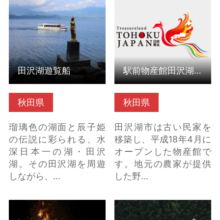
こちら
（秋田県仙北市） の詳
細はこちら
田沢湖遊覧船
駅前物産館田沢湖市（秋田県仙北市）
秋田県
秋田県
瑠璃色の湖面と辰子姫
田沢湖市は古い民家を
の伝説に彩られる、水
移築し、平成18年4月に
深日本一の湖・田沢
オープンした物産館で
湖。その田沢湖を周遊
す。地元の農家が提供
しながら、…
した野…
六郷のカマクラ行事
ラベンダー園（秋田県
（秋田県美郷町） の詳
美郷町） の詳細はこち