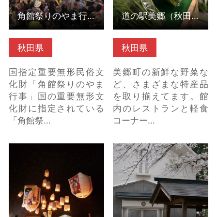
角館祭りのやま行事（秋田県仙北市）
道の駅美郷（秋田県美郷町）
秋田県
秋田県
国指定重要無形民俗文
美郷町の新鮮な野菜な
化財「角館祭りのやま
ど、さまざまな特産品
行事」国の重要無形文
を取り揃えてます。館
化財に指定されている
内のレストランと軽食
「角館祭…
コーナー…
上桧木内の紙風船上げ
新潮社記念文学館（秋
（秋田県仙北市） の詳
田県仙北市） の詳細は
細はこちら
こちら