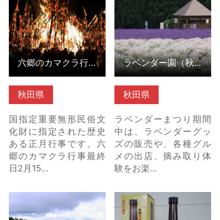
細はこちら
ら
六郷のカマクラ行事（秋田県美郷町）
ラベンダー園（秋田県美郷町）
秋田県
秋田県
国指定重要無形民俗文
ラベンダーまつり期間
化財に指定された歴史
中は、ラベンダーグッ
ある正月行事です。六
ズの販売や、各種グル
郷のカマクラ行事最終
メの出店、摘み取り体
日2月15…
験をお楽…
ドラゴンアイ（鏡沼）
栗美人（栗焼酎）（秋
の詳細はこちら
田県仙北市） の詳細は
こちら