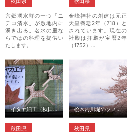
秋田県
秋田県
六郷湧水群の一つ「ニ
金峰神社の創建は元正
テコ清水」が敷地内に
天皇養老2年（718）と
湧き出る。名水の里な
されています。現在の
らではの料理を提供い
社殿は拝殿が宝暦2年
たします。
（1752）…
イタヤ細工（秋田県仙
桧木内川堤のソメイヨ
北市） の詳細はこちら
シノ（秋田県仙北市）
の詳細はこちら
イタヤ細工（秋田県仙北市）
桧木内川堤のソメイヨシノ（秋田県仙北市）
秋田県
秋田県