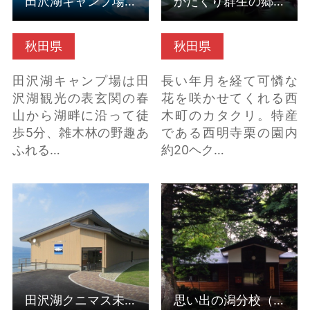
田沢湖キャンプ場（秋田県仙北市）
かたくり群生の郷（秋田県仙北市）
秋田県
秋田県
田沢湖キャンプ場は田
長い年月を経て可憐な
沢湖観光の表玄関の春
花を咲かせてくれる西
山から湖畔に沿って徒
木町のカタクリ。特産
歩5分、雑木林の野趣あ
である西明寺栗の園内
ふれる…
約20ヘク…
田沢湖クニマス未来館
思い出の潟分校（秋田
（秋田県仙北市） の詳
県仙北市） の詳細はこ
細はこちら
ちら
田沢湖クニマス未来館（秋田県仙北市）
思い出の潟分校（秋田県仙北市）