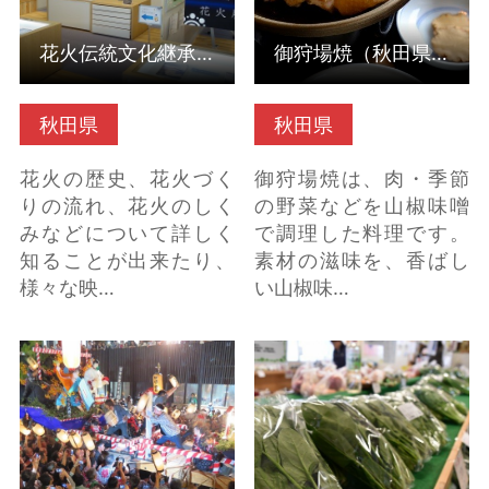
花火伝統文化継承資料館ーはなび・アムー（秋田県大仙市）
御狩場焼（秋田県仙北市）
秋田県
秋田県
花火の歴史、花火づく
御狩場焼は、肉・季節
りの流れ、花火のしく
の野菜などを山椒味噌
みなどについて詳しく
で調理した料理です。
知ることが出来たり、
素材の滋味を、香ばし
様々な映…
い山椒味…
角館祭りのやま行事
道の駅美郷（秋田県美
（秋田県仙北市） の詳
郷町） の詳細はこちら
細はこちら