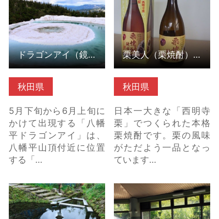
ドラゴンアイ（鏡沼）
栗美人（栗焼酎）（秋田県仙北市）
秋田県
秋田県
5月下旬から6月上旬に
日本一大きな「西明寺
かけて出現する「八幡
栗」でつくられた本格
平ドラゴンアイ」は、
栗焼酎です。栗の風味
八幡平山頂付近に位置
がただよう一品となっ
する「…
ています…
六郷湧水群（秋田県美
角館温泉「花葉館」
郷町） の詳細はこちら
（秋田県仙北市） の詳
細はこちら