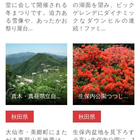
堂に会して開催される
の湖面を望み、ビック
冬まつりです。迫力あ
ゲレンデにダイナミッ
る雪像や、あったかお
クなダウンヒルの連
祭り屋台…
続！ファミ…
真木・真昼県立自然公
生保内公園つつじ祭り
園（秋田県美郷町） の
（秋田県仙北市） の詳
詳細はこちら
細はこちら
真木・真昼県立自然公園（秋田県美郷町）
生保内公園つつじ祭り（秋田県仙北市）
秋田県
秋田県
大仙市・美郷町にまた
生保内盆地を見下ろす
がる東部山岳地帯は、
小高い生保内公園に、1