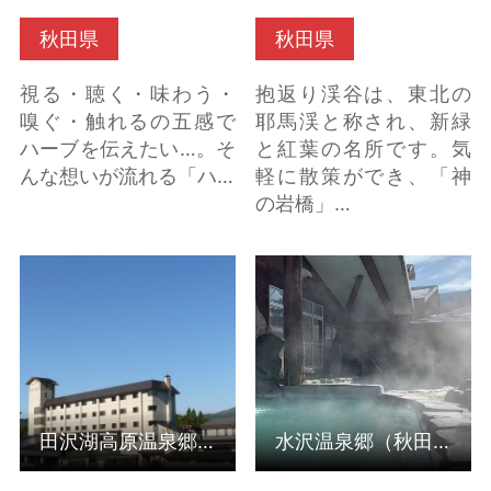
秋田県
秋田県
視る・聴く・味わう・
抱返り渓谷は、東北の
嗅ぐ・触れるの五感で
耶馬渓と称され、新緑
ハーブを伝えたい…。そ
と紅葉の名所です。気
んな想いが流れる「ハ…
軽に散策ができ、「神
の岩橋」…
田沢湖高原温泉郷（秋
水沢温泉郷（秋田県仙
田県仙北市） の詳細は
北市） の詳細はこちら
こちら
田沢湖高原温泉郷（秋田県仙北市）
水沢温泉郷（秋田県仙北市）