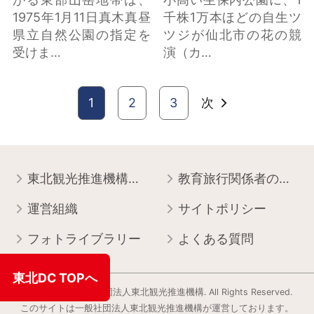
1975年1月11日真木真昼
千株1万本ほどの自生ツ
県立自然公園の指定を
ツジが仙北市の花の競
受けま…
演（カ…
1
2
3
次
東北観光推進機構について
教育旅行関係者の皆様へ
運営組織
サイトポリシー
フォトライブラリー
よくある質問
東北DC TOPへ
Copyright © 一般社団法人東北観光推進機構. All Rights Reserved.
このサイトは⼀般社団法⼈東北観光推進機構が運営しております。