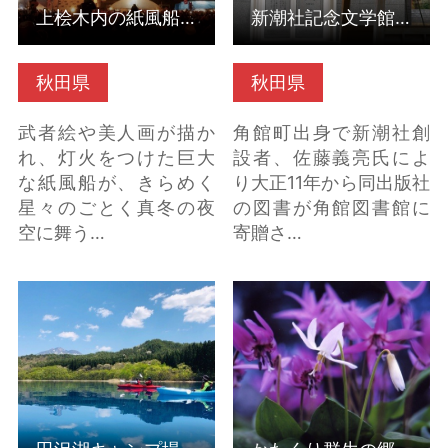
上桧木内の紙風船上げ（秋田県仙北市）
新潮社記念文学館（秋田県仙北市）
秋田県
秋田県
武者絵や美人画が描か
角館町出身で新潮社創
れ、灯火をつけた巨大
設者、佐藤義亮氏によ
な紙風船が、きらめく
り大正11年から同出版社
星々のごとく真冬の夜
の図書が角館図書館に
空に舞う…
寄贈さ…
田沢湖キャンプ場（秋
かたくり群生の郷（秋
田県仙北市） の詳細は
田県仙北市） の詳細は
こちら
こちら