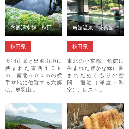
六郷湧水群（秋田県美郷町）
角館温泉「花葉館」（秋田県仙北市）
秋田県
秋田県
奥羽山脈と出羽山地に
東北の小京都、角館に
挟まれた東西１５ｋ
生まれた豊かな緑に囲
ｍ、南北６０ｋｍの横
まれたぬくもりの空
手盆地に位置する六郷
間。宿泊（洋室・和
は、奥羽山…
室）、レスト…
アルパこまくさ（秋田
みそたんぽ（秋田県仙
県仙北市） の詳細はこ
北市） の詳細はこちら
ちら