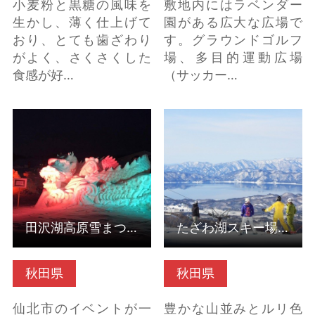
小麦粉と黒糖の風味を
敷地内にはラベンダー
生かし、薄く仕上げて
園がある広大な広場で
おり、とても歯ざわり
す。グラウンドゴルフ
がよく、さくさくした
場、多目的運動広場
食感が好…
（サッカー…
田沢湖高原雪まつり
たざわ湖スキー場（秋
（秋田県仙北市） の詳
田県仙北市） の詳細は
細はこちら
こちら
田沢湖高原雪まつり（秋田県仙北市）
たざわ湖スキー場（秋田県仙北市）
秋田県
秋田県
仙北市のイベントが一
豊かな山並みとルリ色