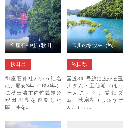
御座石神社（秋田県仙
玉川の水没林（秋田県
北市） の詳細はこちら
仙北市） の詳細はこち
ら
御座石神社（秋田県仙北市）
玉川の水没林（秋田県仙北市）
秋田県
秋田県
御座石神社という社名
国道341号線に広がる玉
は、慶安3年（1650年）
川ダム・宝仙湖（ほう
に秋田藩主佐竹義隆公
せんこ）と、鎧畑ダ
が田沢湖を遊覧した
ム・秋扇湖（しゅうせ
際、腰を…
んこ）に…
田沢湖遊覧船 の詳細は
駅前物産館田沢湖市