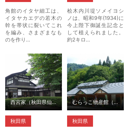
角館のイタヤ細工は、
桧木内川堤ソメイヨシ
イタヤカエデの若木の
ノは、昭和9年(1934)に
幹を帯状に裂いてこれ
今上陛下御誕生記念と
を編み、さまざまなも
して植えられました。
のを作り…
約2キロ…
西宮家（秋田県仙北
むらっこ物産館（秋田
市） の詳細はこちら
県仙北市） の詳細はこ
ちら
西宮家（秋田県仙北市）
むらっこ物産館（秋田県仙北市）
秋田県
秋田県