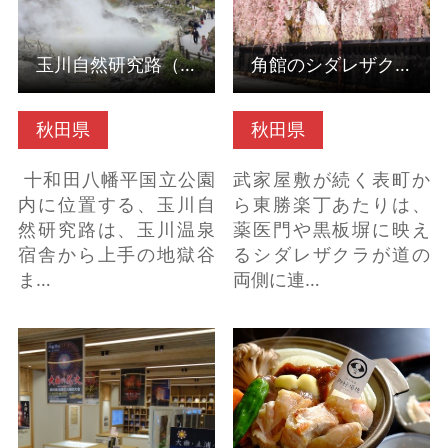
玉川自然研究路（秋田県仙北市）
角館のシダレザクラ
秋田県
秋田県
十和田八幡平国立公園
武家屋敷が続く表町か
内に位置する、玉川自
ら東勝楽丁あたりは、
然研究路は、玉川温泉
薬医門や黒板塀に映え
宿舎から上手の地獄谷
るシダレザクラが道の
ま…
両側に連…
花火伝統文化継承資料
御狩場焼（秋田県仙北
館ーはなび・アムー
市） の詳細はこちら
（秋田県大仙市） の詳
細はこちら