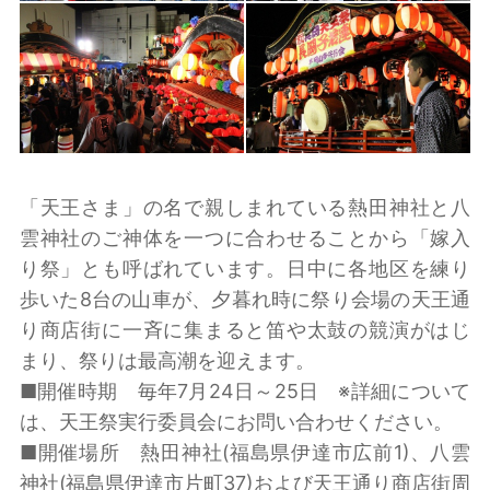
「天王さま」の名で親しまれている熱田神社と八
雲神社のご神体を一つに合わせることから「嫁入
り祭」とも呼ばれています。日中に各地区を練り
歩いた8台の山車が、夕暮れ時に祭り会場の天王通
り商店街に一斉に集まると笛や太鼓の競演がはじ
まり、祭りは最高潮を迎えます。
■開催時期 毎年7月24日～25日 ※詳細について
は、天王祭実行委員会にお問い合わせください。
■開催場所 熱田神社(福島県伊達市広前1)、八雲
神社(福島県伊達市片町37)および天王通り商店街周