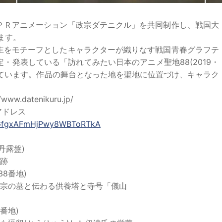
ＰＲアニメーション「政宗ダテニクル」を共同制作し、戦国大
ます。
当主をモチーフとしたキャラクターが織りなす戦国青春グラフテ
・発表している「訪れてみたい日本のアニメ聖地88(2019・
も選ばれています。作品の舞台となった地を聖地に位置づけ、キャラク
datenikuru.jp/
アドレス
MGfgxAFmHjPwy8WBToRTkA
丹露盤)
跡
8番地)
宗の墓と伝わる供養塔と寺号「儀山
番地)