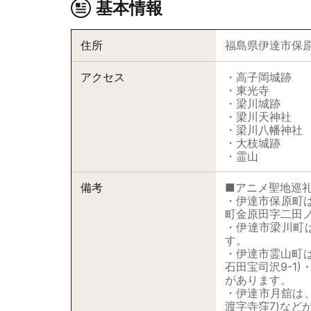
基本情報
住所
福島県伊達市保原
アクセス
・高子岡城跡 東
・東光寺 高子
・梁川城跡 東
・梁川天神社 
・梁川八幡神社 
・大枝城跡 梁
・霊山 大枝城
備考
■アニメ聖地巡
・伊達市保原町は
町金原田字二田ノ
・伊達市梁川町は
す。
・伊達市霊山町
石田宝司沢9-1
があります。
・伊達市月舘は
渡字寺窪7)など