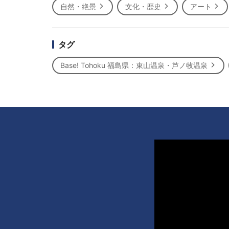
自然・絶景
文化・歴史
アート
タグ
Base! Tohoku 福島県：東山温泉・芦ノ牧温泉