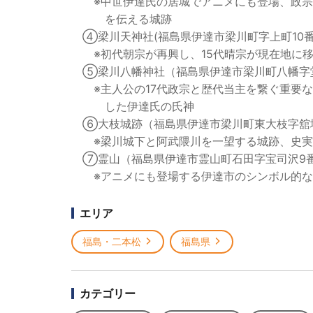
※中世伊達氏の居城でアニメにも登場、政宗も
を伝える城跡
④梁川天神社(福島県伊達市梁川町字上町10番
※初代朝宗が再興し、15代晴宗が現在地に移
⑤梁川八幡神社（福島県伊達市梁川町八幡字堂
※主人公の17代政宗と歴代当主を繋ぐ重要な
した伊達氏の氏神
⑥大枝城跡（福島県伊達市梁川町東大枝字舘
※梁川城下と阿武隈川を一望する城跡、史実
⑦霊山（福島県伊達市霊山町石田字宝司沢9番
※アニメにも登場する伊達市のシンボル的な
エリア
福島・二本松
福島県
カテゴリー