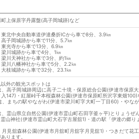
町上保原字丹露盤(高子岡城跡)など
北中央自動車道伊達桑折ICから車で8分、3.9㎞
岡城跡から車で11分、5.7㎞
光寺から車で13分、6.9㎞
梁川城跡から車で4分、1㎞
梁川天神社から車で3分、約1㎞
川八幡神社から車で5分、2.2㎞
跡から車で32分、23.1㎞
礼以外の観光スポットは
、高子岡城跡周辺に高子二十境・保原総合公園(伊達市保原大泉
入147)・紅屋峠千本桜森林公園(伊達市保原町所沢字東畑100
、まちの駅やながわ(伊達市梁川町字大町一丁目60)・やなが
は、霊山県立自然公園(伊達市霊山町石田字釜ヶ平)とりょうぜ
)・霊山神社(伊達市霊山町大石字古屋舘1)・道の駅「伊達の郷り
、月見舘森林公園(伊達市月舘町月舘字月見舘1)・つきだて花
があります。