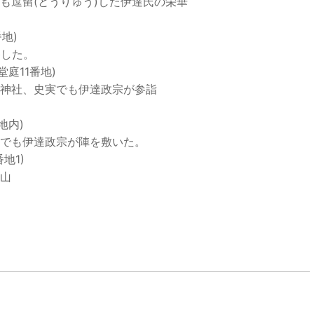
逗留(とうりゅう)した伊達氏の栄華
地)
した。
庭11番地)
神社、史実でも伊達政宗が参詣
地内)
でも伊達政宗が陣を敷いた。
地1)
山