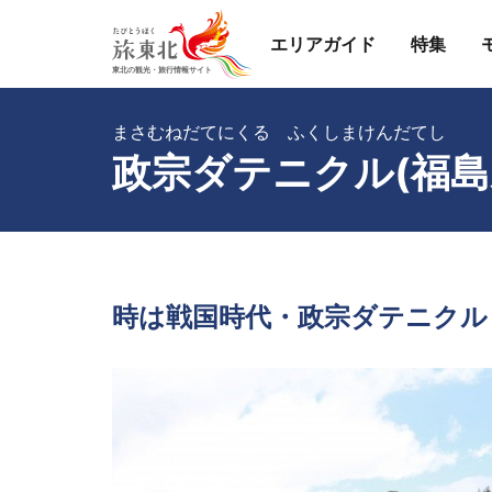
エリアガイド
特集
まさむねだてにくる ふくしまけんだてし
政宗ダテニクル(福島
時は戦国時代・政宗ダテニクル