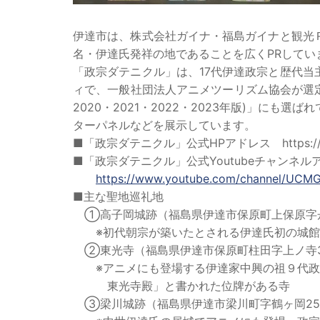
伊達市は、株式会社ガイナ・福島ガイナと観光
名・伊達氏発祥の地であることを広くPRしてい
「政宗ダテニクル」は、17代伊達政宗と歴代
ィで、一般社団法人アニメツーリズム協会が選定
2020・2021・2022・2023年版)」に
ターパネルなどを展示しています。
■「政宗ダテニクル」公式HPアドレス https://www.
■「政宗ダテニクル」公式Youtubeチャンネル
https://www.youtube.com/channel/UC
■主な聖地巡礼地
①高子岡城跡（福島県伊達市保原町上保原字
※初代朝宗が築いたとされる伊達氏初の城館
②東光寺（福島県伊達市保原町柱田字上ノ寺3
※アニメにも登場する伊達家中興の祖９代政
東光寺殿」と書かれた位牌がある寺
③梁川城跡（福島県伊達市梁川町字鶴ヶ岡25