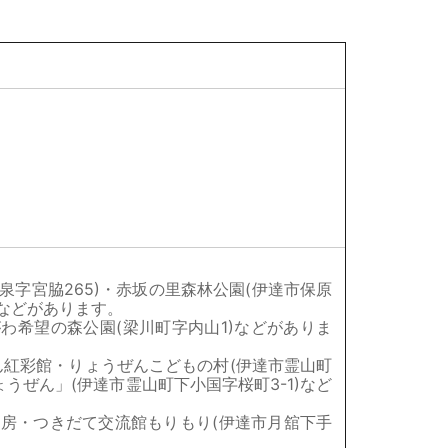
字宮脇265)・赤坂の里森林公園(伊達市保原
)などがあります。
わ希望の森公園(梁川町字内山1)などがありま
ん紅彩館・りょうぜんこどもの村(伊達市霊山町
ょうぜん」(伊達市霊山町下小国字桜町3-1)など
工房・つきだて交流館もりもり(伊達市月舘下手