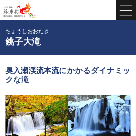
ちょうしおおたき
銚子大滝
奥入瀬渓流本流にかかるダイナミッ
クな滝