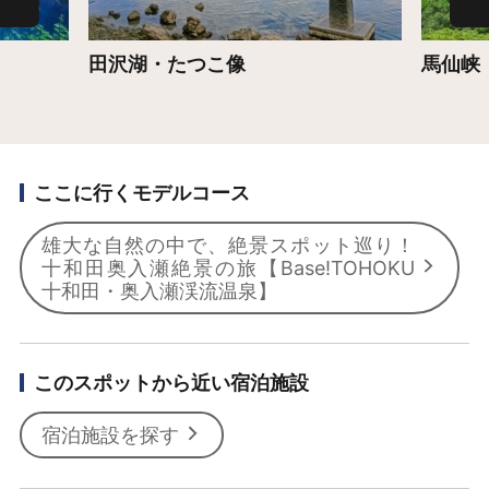
田沢湖・たつこ像
馬仙峡
ここに行くモデルコース
雄大な自然の中で、絶景スポット巡り！
十和田奥入瀬絶景の旅【Base!TOHOKU
十和田・奥入瀬渓流温泉】
このスポットから近い宿泊施設
宿泊施設を探す