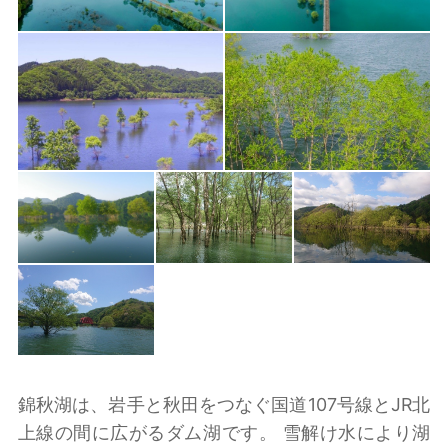
錦秋湖は、岩手と秋田をつなぐ国道107号線とJR北
上線の間に広がるダム湖です。 雪解け水により湖