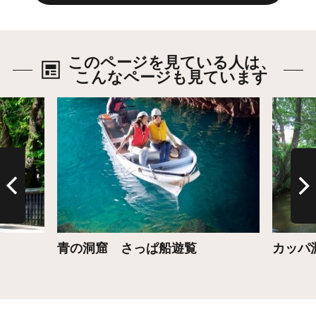
このページを見ている人は、
こんなページも見ています
詳細はこちら
詳細は
青の洞窟 さっぱ船遊覧
カッパ