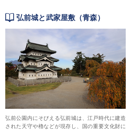
弘前城と武家屋敷（青森）
弘前公園内にそびえる弘前城は、江戸時代
に建造
された天守
や櫓
などが現存し、国の重要文化財に