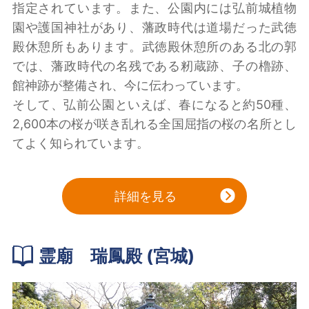
指定されています。また、公園内には弘前城植物
園や護国神社があり、藩政時代は道場だった武徳
殿休憩所もあります。武徳殿休憩所のある北の郭
では、藩政時代の名残である籾蔵跡、子の櫓跡、
館神跡が整備され、今に伝わっています。
そして、弘前公園といえば、春になると約50種、
2,600本の桜が咲き乱れる全国屈指の桜の名所とし
てよく知られています。
詳細を見る
霊廟 瑞鳳殿 (宮城)