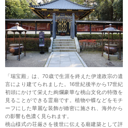
「瑞宝殿」は、70歳で生涯を終えた伊達政宗の遺
言により建てられました。16世紀後半から17世紀
初頭にかけて栄えた絢爛豪華な桃山文化の特徴を
見ることができる霊廟です。植物や蝶などをモチ
ーフにした華麗な装飾が緻密に施され、海外から
の影響も色濃く見られます。
桃山様式の荘厳さを後世に伝える廟建築として評