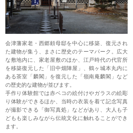
会津藩家老・西郷頼母邸を中心に移築、復元され
た建物が集う、まさに歴史のテーマパーク。広大
な敷地内に、家老屋敷のほか、江戸時代の代官所
を移築復元した「旧中畑陣屋」、鶴ヶ城本丸内に
ある茶室「麟閣」を復元した「嶺南庵麟閣」など
の歴史的な建物が並びます。
手作り体験館では赤ベコの絵付けやガラスの絵彫
り体験ができるほか、当時の衣装を着て記念写真
が撮影できる「御写真処」などがあり、大人も子
どもも楽しみながら伝統文化に触れることができ
ます。