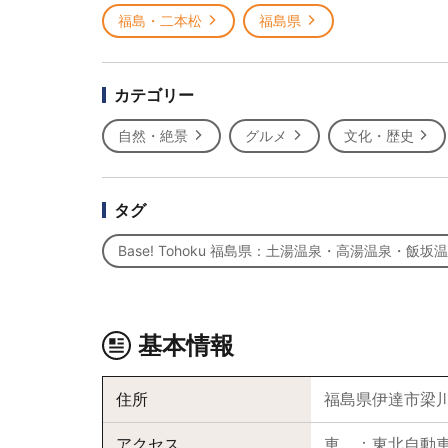
福島・二本松
福島県
カテゴリー
自然・絶景
グルメ
文化・歴史
タグ
Base! Tohoku 福島県：土湯温泉・高湯温泉・飯坂
基本情報
住所
福島県伊達市梁川
アクセス
車 ：東北自動車