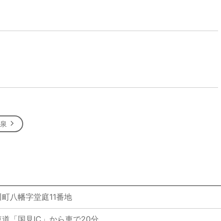
温泉
町八幡字堂庭11番地
道「国見IC」から車で20分