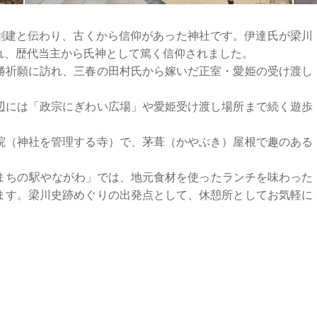
年創建と伝わり、古くから信仰があった神社です。伊達氏が梁川
れ、歴代当主から氏神として篤く信仰されました。
戦勝祈願に訪れ、三春の田村氏から嫁いだ正室・愛姫の受け渡し
辺には「政宗にぎわい広場」や愛姫受け渡し場所まで続く遊歩
院（神社を管理する寺）で、茅葺（かやぶき）屋根で趣のある
「まちの駅やながわ」では、地元食材を使ったランチを味わった
ます。梁川史跡めぐりの出発点として、休憩所としてお気軽に