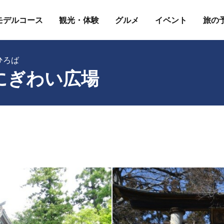
モデルコース
観光・体験
グルメ
イベント
旅の
ひろば
にぎわい広場