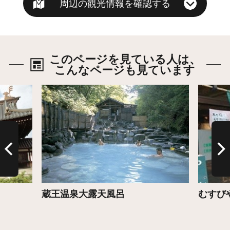
周辺の観光情報を確認する
このページを見ている人は、
こんなページも見ています
詳細はこちら
詳細は
蔵王温泉大露天風呂
むすび