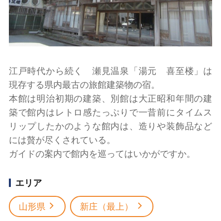
江戸時代から続く 瀬見温泉「湯元 喜至楼」は
現存する県内最古の旅館建築物の宿。
本館は明治初期の建築、別館は大正昭和年間の建
築で館内はレトロ感たっぷりで一昔前にタイムス
リップしたかのような館内は、造りや装飾品など
には贅が尽くされている。
ガイドの案内で館内を巡ってはいかがですか。
エリア
山形県
新庄（最上）