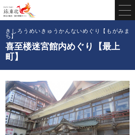
きしろうめいきゅうかんないめぐり【もがみま
ち】
喜至楼迷宮館内めぐり【最上
町】