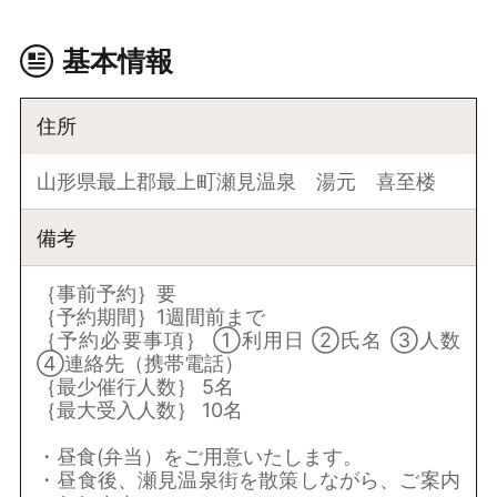
基本情報
住所
山形県最上郡最上町瀬見温泉 湯元 喜至楼
備考
｛事前予約｝要
｛予約期間｝1週間前まで
｛予約必要事項｝ ①利用日 ②氏名 ③人数
④連絡先（携帯電話）
｛最少催行人数｝ 5名
｛最大受入人数｝ 10名
・昼食(弁当）をご用意いたします。
・昼食後、瀬見温泉街を散策しながら、ご案内