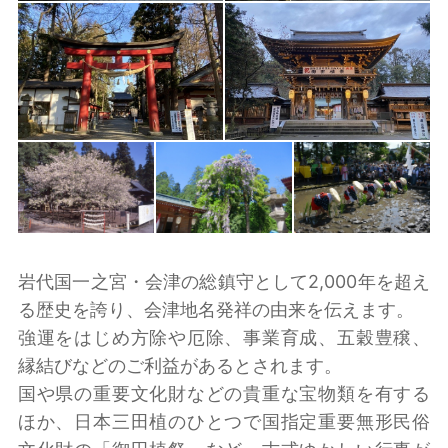
岩代国一之宮・会津の総鎮守として2,000年を超え
る歴史を誇り、会津地名発祥の由来を伝えます。
強運をはじめ方除や厄除、事業育成、五穀豊穣、
縁結びなどのご利益があるとされます。
国や県の重要文化財などの貴重な宝物類を有する
ほか、日本三田植のひとつで国指定重要無形民俗