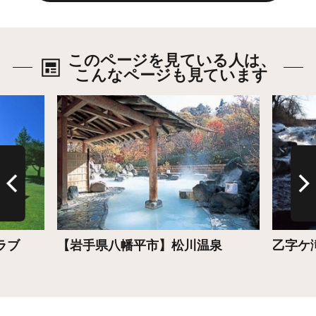
このページを見ている人は、
こんなページも見ています
詳細はこちら
詳細は
ラブ
【岩手県八幡平市】松川温泉
乙字ケ