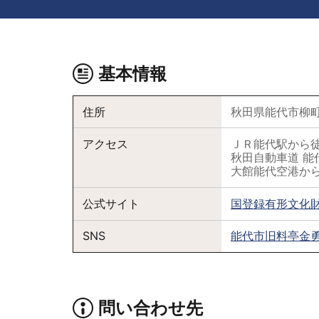
基本情報
住所
秋田県能代市柳町1
アクセス
ＪＲ能代駅から徒
秋田自動車道 能
大館能代空港から
公式サイト
国登録有形文化
SNS
能代市旧料亭金
問い合わせ先