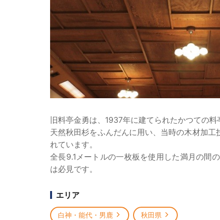
旧料亭金勇は、1937年に建てられたかつての料
天然秋田杉をふんだんに用い、当時の木材加工
れています。
全長9.1メートルの一枚板を使用した満月の間の
は必見です。
エリア
白神・能代・男鹿
秋田県