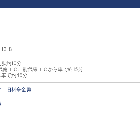
3-8
歩約10分
代南ＩＣ、能代東ＩＣから車で約15分
車で約45分
財 旧料亭金勇
勇