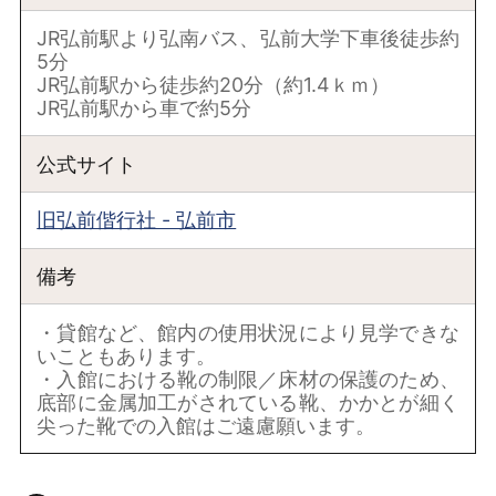
JR弘前駅より弘南バス、弘前大学下車後徒歩約
5分
JR弘前駅から徒歩約20分（約1.4ｋｍ）
JR弘前駅から車で約5分
公式サイト
旧弘前偕行社 - 弘前市
備考
・貸館など、館内の使用状況により見学できな
いこともあります。
・入館における靴の制限／床材の保護のため、
底部に金属加工がされている靴、かかとが細く
尖った靴での入館はご遠慮願います。