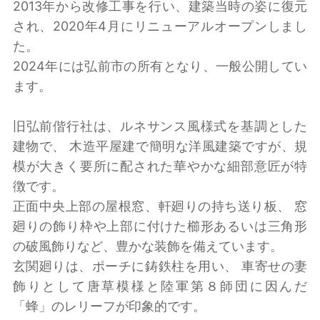
2013年から改修工事を行い、建築当時の姿に復元
され、2020年4月にリニューアルオープンしまし
た。
2024年には弘前市の所有となり、一般公開してい
ます。
旧弘前偕行社は、ルネサンス風様式を基調とした
建物で、 木造平屋建で簡明な洋風建築ですが、規
模が大きく要所に配された華やかな細部意匠が特
徴です。
正面中央上部の屋根窓、軒廻りの持ち送り板、 窓
廻りの飾り枠や上部に付けた櫛形あるいは三角形
の破風飾りなど、豊かな装飾を備えています。
玄関廻りは、ポーチに鋳鉄柱を用い、 車寄せの妻
飾りとして唐草模様と陸軍第８師団に因んだ
「蜂」のレリーフが印象的です。