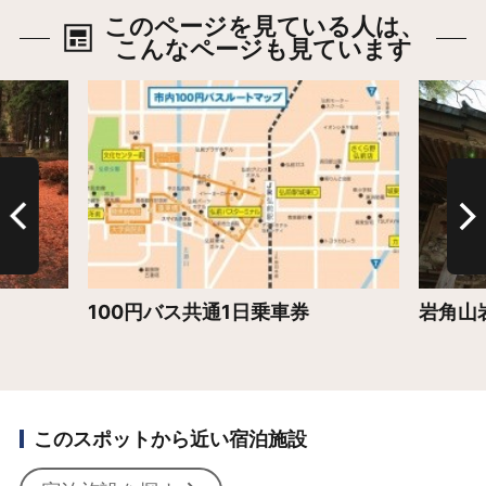
このページを見ている人は、
こんなページも見ています
詳細はこちら
詳細は
100円バス共通1日乗車券
岩角山
このスポットから近い宿泊施設