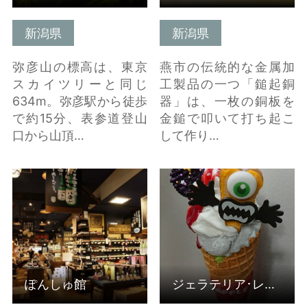
新潟県
新潟県
弥彦山の標高は、東京
燕市の伝統的な金属加
スカイツリーと同じ
工製品の一つ「鎚起銅
634m。弥彦駅から徒歩
器」は、一枚の銅板を
で約15分、表参道登山
金鎚で叩いて打ち起こ
口から山頂…
して作り…
ぽんしゅ館 の詳細はこ
ジェラテリア･レガーロ
ちら
の詳細はこちら
ぽんしゅ館
ジェラテリア･レガーロ