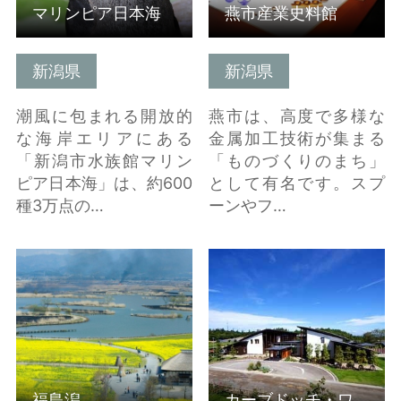
マリンピア日本海
燕市産業史料館
新潟県
新潟県
潮風に包まれる開放的
燕市は、高度で多様な
な海岸エリアにある
金属加工技術が集まる
「新潟市水族館マリン
「ものづくりのまち」
ピア日本海」は、約600
として有名です。スプ
種3万点の…
ーンやフ…
福島潟 の詳細はこちら
カーブドッチ・ワイナ
リー / カーブドッチ・ヴ
ィネスパ の詳細はこち
ら
福島潟
カーブドッチ・ワイナリー / カーブドッチ・ヴィネスパ