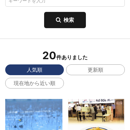
20
件ありました
人気順
更新順
現在地から近い順
瓢湖 の詳細はこちら
万代そば バスセンタ
ーのカレー の詳細はこ
ちら