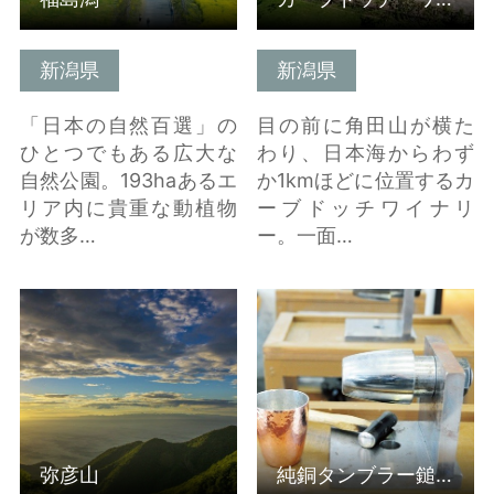
新潟県
新潟県
「日本の自然百選」の
目の前に角田山が横た
ひとつでもある広大な
わり、日本海からわず
自然公園。193haあるエ
か1kmほどに位置するカ
リア内に貴重な動植物
ーブドッチワイナリ
が数多…
ー。一面…
弥彦山 の詳細はこちら
純銅タンブラー鎚目入
れ体験等、ものづくり
体験 の詳細はこちら
弥彦山
純銅タンブラー鎚目入れ体験等、ものづくり体験