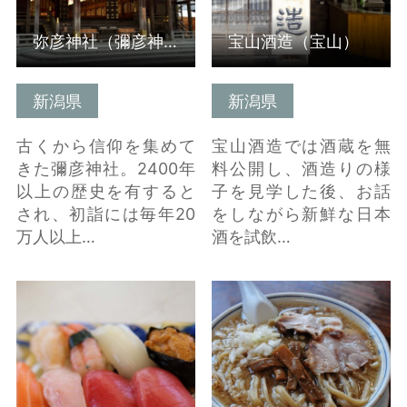
弥彦神社（彌彦神社）
宝山酒造（宝山）
新潟県
新潟県
古くから信仰を集めて
宝山酒造では酒蔵を無
きた彌彦神社。2400年
料公開し、酒造りの様
以上の歴史を有すると
子を見学した後、お話
され、初詣には毎年20
をしながら新鮮な日本
万人以上…
酒を試飲…
ピアBandai の詳細はこ
燕三条背脂ラーメン の
ちら
詳細はこちら