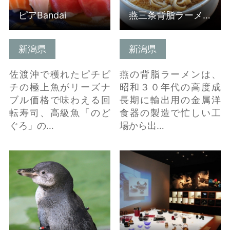
ピアBandai
燕三条背脂ラーメン
新潟県
新潟県
佐渡沖で穫れたピチピ
燕の背脂ラーメンは、
チの極上魚がリーズナ
昭和３０年代の高度成
ブル価格で味わえる回
長期に輸出用の金属洋
転寿司、高級魚「のど
食器の製造で忙しい工
ぐろ」の…
場から出…
マリンピア日本海 の詳
燕市産業史料館 の詳細
細はこちら
はこちら