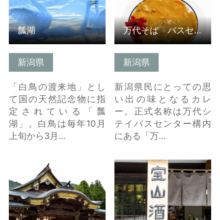
瓢湖
万代そば バスセンターのカレー
新潟県
新潟県
「白鳥の渡来地」とし
新潟県民にとっての思
て国の天然記念物に指
い出の味となるカレ
定されている「瓢
ー。正式名称は万代シ
湖」。白鳥は毎年10月
テイバスセンター構内
上旬から3月…
にある「万…
弥彦神社（彌彦神社）
宝山酒造（宝山） の詳
の詳細はこちら
細はこちら