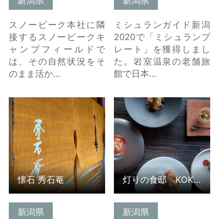
新潟県
新潟県
スノーピーク本社に隣
ミシュランガイド新潟
接するスノーピークキ
2020で「ミシュランプ
ャンプフィールドで
レート」を獲得しまし
は、その自然状況をそ
た。岩室温泉の老舗旅
のまま活か…
館で日本…
懐石 秀石菴 の詳細はこ
灯りの食邸 KOKAJIYA
ちら
の詳細はこちら
懐石 秀石菴
灯りの食邸 KOKAJIYA
新潟県
新潟県