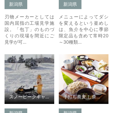
新潟県
新潟県
刃物メーカーとしては
メニューによってダシ
国内屈指の工場見学施
を変えるという釜めし
設。「包丁」のものづ
は、魚介を中心に季節
くりの現場を間近にご
限定品も含めて常時20
見学が可…
～30種類…
スノーピークキャンプ
手打ち蕎麦 し奈乃 わ
フィールド の詳細はこ
た膳 の詳細はこちら
ちら
スノーピークキャンプフィールド
手打ち蕎麦 し奈乃 わた膳