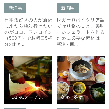
新潟県
新潟県
日本酒好きの人が新潟
レガーロはイタリア語
に来たら絶対行きたい
で贈り物のこと。美味
のがココ。ワンコイン
しいジェラートを作る
（500円）でお猪口5杯
ために必要な素材は、
分の利き…
新潟・西…
TOJIROオープンファク
釜めし弥彦 の詳細はこ
トリー の詳細はこちら
ちら
TOJIROオープンファクトリー
釜めし弥彦