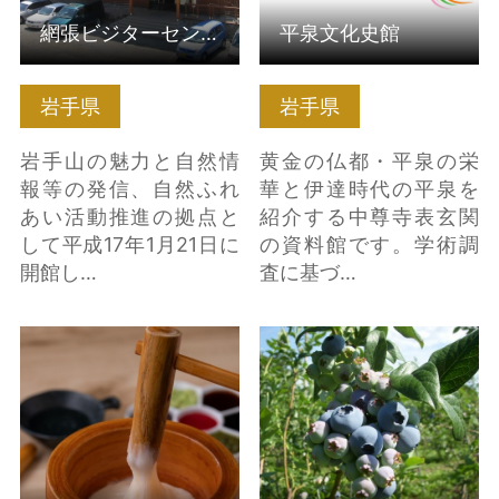
網張ビジターセンター
平泉文化史館
岩手県
岩手県
岩手山の魅力と自然情
黄金の仏都・平泉の栄
報等の発信、自然ふれ
華と伊達時代の平泉を
あい活動推進の拠点と
紹介する中尊寺表玄関
して平成17年1月21日に
の資料館です。学術調
開館し…
査に基づ…
餅文化ならではの朝食
金田一温泉ブルーベリ
を。餅マイスターが教
ー摘み取り体験 の詳細
えてくれる餅の食べ方
はこちら
の詳細はこちら