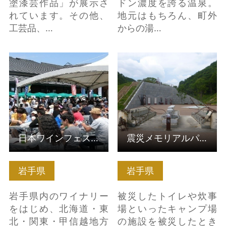
塗漆芸作品」が展示さ
ドン濃度を誇る温泉。
れています。その他、
地元はもちろん、町外
工芸品、…
からの湯…
日本ワインフェスティ
震災メモリアルパーク
バル花巻大迫 の詳細は
中の浜 の詳細はこちら
こちら
日本ワインフェスティバル花巻大迫
震災メモリアルパーク中の浜
岩手県
岩手県
岩手県内のワイナリー
被災したトイレや炊事
をはじめ、北海道・東
場といったキャンプ場
北・関東・甲信越地方
の施設を被災したとき