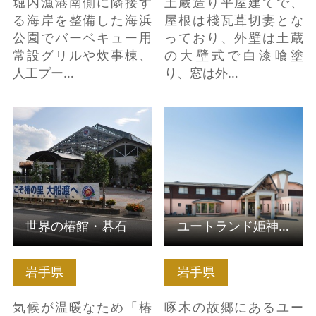
堀内漁港南側に隣接す
土蔵造り平屋建てで、
る海岸を整備した海浜
屋根は棧瓦葺切妻とな
公園でバーベキュー用
っており、外壁は土蔵
常設グリルや炊事棟、
の大壁式で白漆喰塗
人工プー…
り、窓は外…
世界の椿館・碁石 の詳
ユートランド姫神産直
細はこちら
売店 の詳細はこちら
世界の椿館・碁石
ユートランド姫神産直売店
岩手県
岩手県
気候が温暖なため「椿
啄木の故郷にあるユー