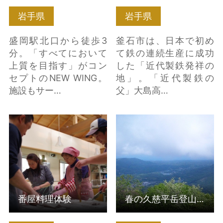
岩手県
岩手県
盛岡駅北口から徒歩3
釜石市は、日本で初め
分。「すべてにおいて
て鉄の連続生産に成功
上質を目指す」がコン
した「近代製鉄発祥の
セプトのNEW WING。
地」。「近代製鉄の
施設もサー…
父」大島高…
番屋料理体験 の詳細は
春の久慈平岳登山会 の
こちら
詳細はこちら
番屋料理体験
春の久慈平岳登山会