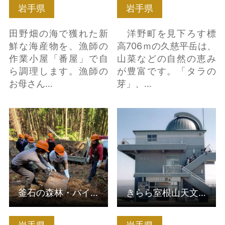
岩手県
岩手県
田野畑の海で獲れた新
洋野町を見下ろす標
鮮な海産物を、漁師の
高706ｍの久慈平岳は、
作業小屋「番屋」で自
山菜などの自然の恵み
ら調理します。漁師の
が豊富です。「タラの
お母さん…
芽」、…
釜石の森林・バイオマ
きらら室根山天文台 の
ス発電から考えるSDGs
詳細はこちら
学びプログラム の詳細
はこちら
釜石の森林・バイオマス発電から考えるSDGs 学びプログラム
きらら室根山天文台