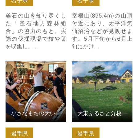
岩手県
岩手県
釜石の山を知り尽くし
室根山(895.4m)の山頂
た「釜石地方森林組
付近にあり、太平洋気
合」の協力のもと、実
仙沼湾などが見渡せま
際の伐採現場で枝や葉
す。5月下旬から6月上
を収集し、…
旬にかけ…
小さなまちの大いなる
大東ふるさと分校 の詳
鼓動 の詳細はこちら
細はこちら
小さなまちの大いなる鼓動
大東ふるさと分校
岩手県
岩手県