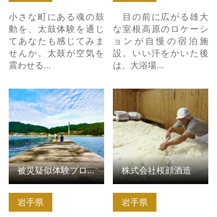
小さな町にある魂の鼓
目の前に広がる雄大
動を、太鼓体験を通じ
な室根高原のロケーシ
てあなたも感じてみま
ョンが自慢の宿泊施
せんか。太鼓が空気を
設。いい汗をかいた後
震わせる…
は、大浴場…
被災疑似体験プログラ
株式会社桜顔酒造 の詳
ム の詳細はこちら
細はこちら
被災疑似体験プログラム
株式会社桜顔酒造
岩手県
岩手県