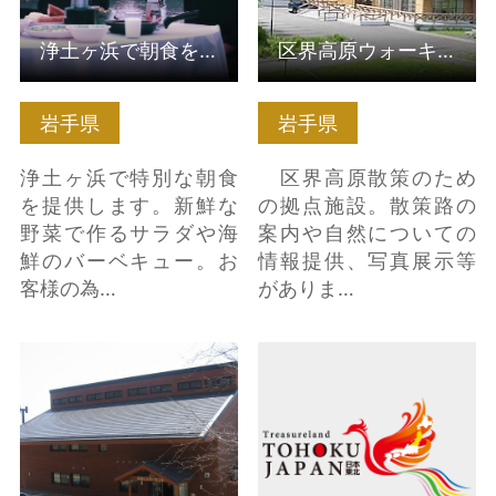
浄土ヶ浜で朝食を〜あなただけの特別な朝食〜
区界高原ウォーキングセンター
岩手県
岩手県
浄土ヶ浜で特別な朝食
区界高原散策のため
を提供します。新鮮な
の拠点施設。散策路の
野菜で作るサラダや海
案内や自然についての
鮮のバーベキュー。お
情報提供、写真展示等
客様の為…
がありま…
網張ビジターセンター
平泉文化史館 の詳細は
の詳細はこちら
こちら