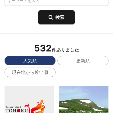
532
件ありました
人気順
更新順
現在地から近い順
三王山温泉 瑞泉郷 の
焼石連峰 の詳細はこち
詳細はこちら
ら