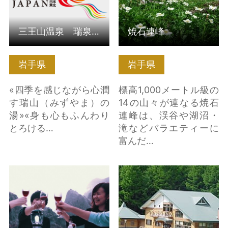
三王山温泉 瑞泉郷
焼石連峰
岩手県
岩手県
«四季を感じながら心潤
標高1,000メートル級の
す瑞山（みずやま）の
14の山々が連なる焼石
湯»«身も心もふんわり
連峰は、渓谷や湖沼・
とろける…
滝などバラエティーに
富んだ…
浄土ヶ浜で朝食を〜あ
区界高原ウォーキング
なただけの特別な朝
センター の詳細はこち
食〜 の詳細はこちら
ら