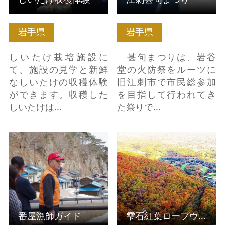
岩手県
岩手県
しいたけ栽培施設に
甚句まつりは、岩谷
て、施設の見学と新鮮
堂の火防祭をルーツに
なしいたけの収穫体験
旧江刺市で市民総参加
ができます。収穫した
を目指して行われてき
しいたけは…
た祭りで…
番屋漁師ガイド の詳細
雫石紅葉ロープウェー
はこちら
＆オータムウォーク＆
ドッグラン の詳細はこ
ちら
番屋漁師ガイド
雫石紅葉ロープウェー＆オータムウォーク＆ドッグラン