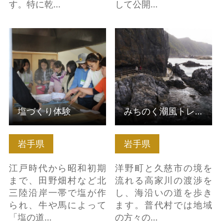
す。特に乾…
して公開…
塩づくり体験 の詳細は
みちのく潮風トレイル
こちら
（久慈市〜田野畑村）
の詳細はこちら
塩づくり体験
みちのく潮風トレイル（久慈市〜田野畑村）
岩手県
岩手県
江戸時代から昭和初期
洋野町と久慈市の境を
まで、田野畑村など北
流れる高家川の渡渉を
三陸沿岸一帯で塩が作
し、海沿いの道を歩き
られ、牛や馬によって
ます。普代村では地域
「塩の道…
の方々の…