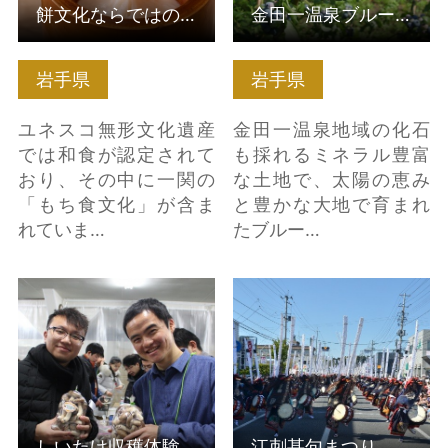
餅文化ならではの朝食を。餅マイスターが教えてくれる餅の食べ方
金田一温泉ブルーベリー摘み取り体験
岩手県
岩手県
ユネスコ無形文化遺産
金田一温泉地域の化石
では和食が認定されて
も採れるミネラル豊富
おり、その中に一関の
な土地で、太陽の恵み
「もち食文化」が含ま
と豊かな大地で育まれ
れていま…
たブルー…
しいたけ収穫体験 の詳
江刺甚句まつり の詳細
細はこちら
はこちら
しいたけ収穫体験
江刺甚句まつり