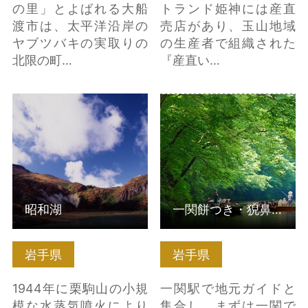
の里」とよばれる大船
トランド姫神には産直
渡市は、太平洋沿岸の
売店があり、玉山地域
ヤブツバキの実取りの
の生産者で組織された
北限の町…
『産直い…
昭和湖 の詳細はこちら
一関餅つき・猊鼻渓ツ
アー の詳細はこちら
昭和湖
一関餅つき・猊鼻渓ツアー
岩手県
岩手県
1944年に栗駒山の小規
一関駅で地元ガイドと
模な水蒸気噴火により
集合し、まずは一関で