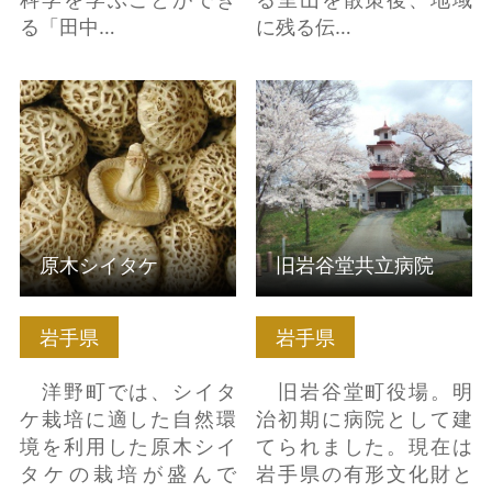
る「田中…
に残る伝…
原木シイタケ の詳細は
旧岩谷堂共立病院 の詳
こちら
細はこちら
原木シイタケ
旧岩谷堂共立病院
岩手県
岩手県
洋野町では、シイタ
旧岩谷堂町役場。明
ケ栽培に適した自然環
治初期に病院として建
境を利用した原木シイ
てられました。現在は
タケの栽培が盛んで
岩手県の有形文化財と