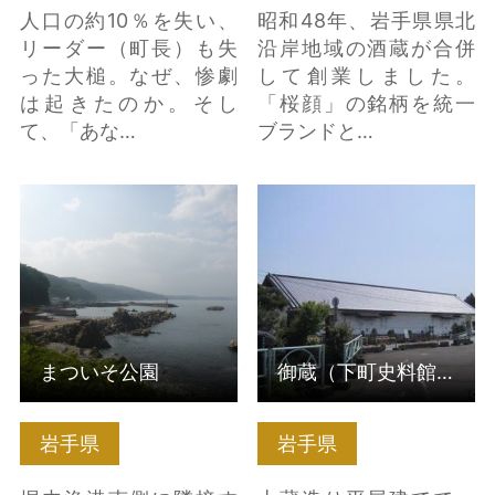
人口の約10％を失い、
昭和48年、岩手県県北
リーダー（町長）も失
沿岸地域の酒蔵が合併
った大槌。なぜ、惨劇
して創業しました。
は起きたのか。そし
「桜顔」の銘柄を統一
て、「あな…
ブランドと…
まついそ公園 の詳細は
御蔵（下町史料館） の
こちら
詳細はこちら
まついそ公園
御蔵（下町史料館）
岩手県
岩手県