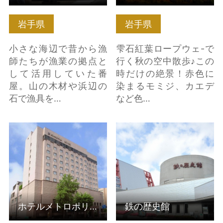
岩手県
岩手県
小さな海辺で昔から漁
雫石紅葉ロープウェ-で
師たちが漁業の拠点と
行く秋の空中散歩♪この
して活用していた番
時だけの絶景！赤色に
屋。山の木材や浜辺の
染まるモミジ、カエデ
石で漁具を…
など色…
ホテルメトロポリタン
鉄の歴史館 の詳細はこ
盛岡NEW WING の詳細
ちら
はこちら
ホテルメトロポリタン盛岡NEW WING
鉄の歴史館