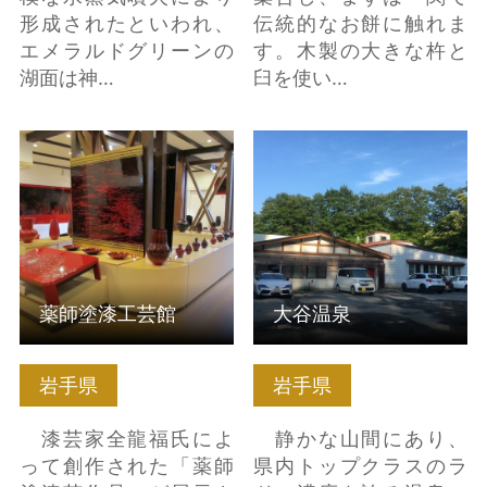
形成されたといわれ、
伝統的なお餅に触れま
エメラルドグリーンの
す。木製の大きな杵と
湖面は神…
臼を使い…
薬師塗漆工芸館 の詳細
大谷温泉 の詳細はこち
はこちら
ら
薬師塗漆工芸館
大谷温泉
岩手県
岩手県
漆芸家全龍福氏によ
静かな山間にあり、
って創作された「薬師
県内トップクラスのラ