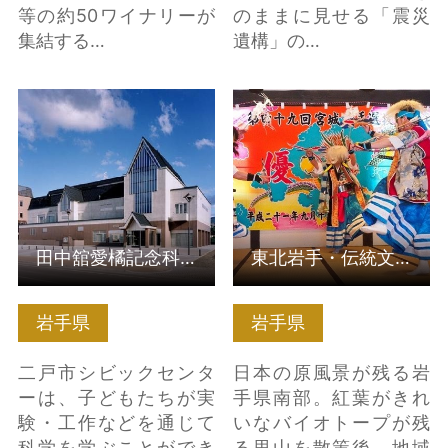
等の約50ワイナリーが
のままに見せる「震災
集結する…
遺構」の…
田中舘愛橘記念科学館
東北岩手・伝統文化と
の詳細はこちら
紅葉（和菓子体験付
き） の詳細はこちら
田中舘愛橘記念科学館
東北岩手・伝統文化と紅葉（和菓子体験付き）
岩手県
岩手県
二戸市シビックセンタ
日本の原風景が残る岩
ーは、子どもたちが実
手県南部。紅葉がきれ
験・工作などを通じて
いなバイオトープが残
科学を学ぶことができ
る里山を散策後、地域