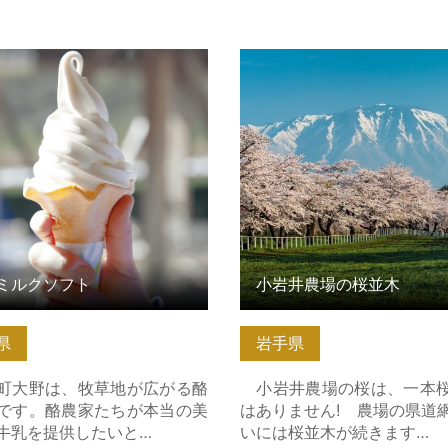
ルクソフト の詳細はこちら
小岩井農場の桜並木 の詳細
ミルクソフト
小岩井農場の桜並木
県
岩手県
大野は、牧草地が広がる酪
小岩井農場の桜は、一本
です。酪農家たちが本当の美
はありません! 農場の県道
牛乳を提供したいと…
いには桜並木が続きます…