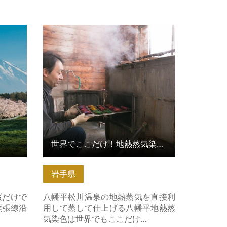
はこちら
世界でここだけ！地熱蒸気染めの体
験【岩手県八幡平市】 の詳細はこち
ら
世界でここだけ！地熱蒸気染めの体験【岩手県八幡平市】
岩手県
桜だけで
八幡平松川温泉の地熱蒸気を直接利
網張線沿
用して蒸して仕上げる八幡平地熱蒸
気染色は世界でもここだけ…