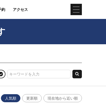
予約
アクセス
す
人気順
更新順
現在地から近い順