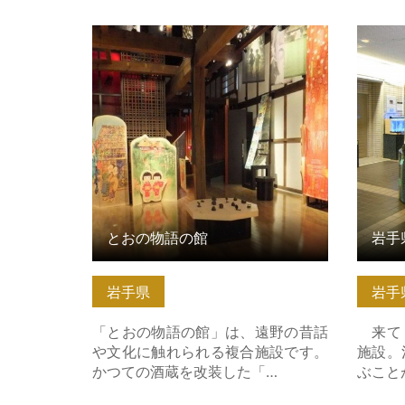
とおの物語の館 の詳細はこちら
岩手県
とおの物語の館
岩手
岩手県
岩手
「とおの物語の館」は、遠野の昔話
来て・
や文化に触れられる複合施設です。
施設。
かつての酒蔵を改装した「…
ぶこと