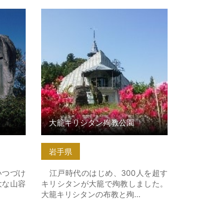
大籠キリシタン殉教公園 の詳細はこ
ちら
大籠キリシタン殉教公園
岩手県
いつづけ
江戸時代のはじめ、300人を超す
大な山容
キリシタンが大籠で殉教しました。
大籠キリシタンの布教と殉…