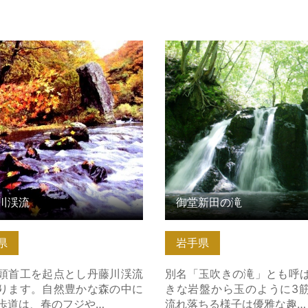
渓流 の詳細はこちら
御堂新田の滝 の詳細はこち
川渓流
御堂新田の滝
県
岩手県
頭首工を起点とし丹藤川渓流
別名「玉吹きの滝」とも呼
ります。自然豊かな森の中に
きな岩盤から玉のように3
歩道は、春のフジや…
流れ落ちる様子は優雅な趣…