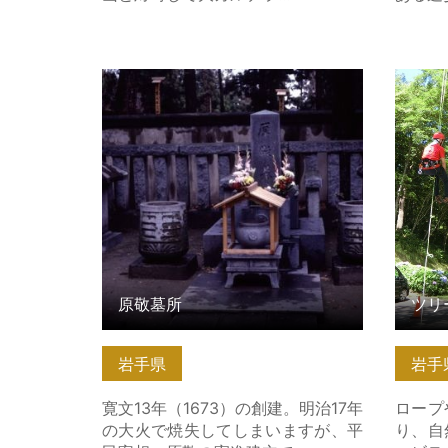
原敬墓所 の詳細はこちら
ツリー
ちら
原敬墓所
ツリ
岩手県
岩手
寛文13年（1673）の創建。明治17年
ロープ
の大火で焼失してしまいますが、平
り、自