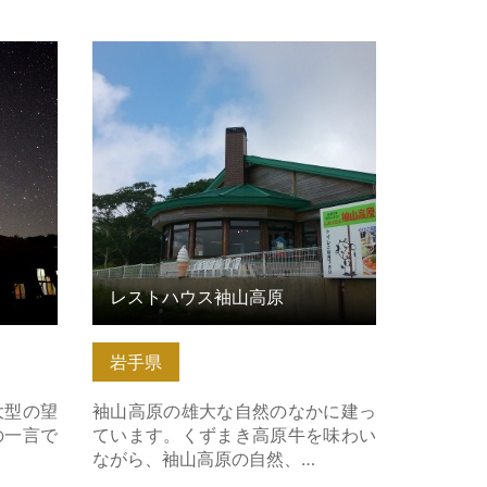
ちら
レストハウス袖山高原 の詳細はこち
ら
レストハウス袖山高原
岩手県
大型の望
袖山高原の雄大な自然のなかに建っ
の一言で
ています。くずまき高原牛を味わい
ながら、袖山高原の自然、…