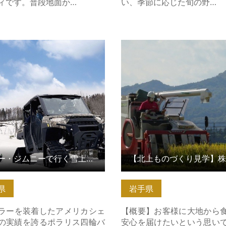
ィです。普段地面か…
い、季節に応じた旬の野…
・ジムニーで行く雪上クロー
【北上ものづくり見学】株
フロード走行体験【岩… の詳
部開発農産 の詳細はこちら
ちら
バギー・ジムニーで行く雪上クローラーオフロード走行体験【岩…
県
岩手県
ラーを装着したアメリカシェ
【概要】お客様に大地から
.1の実績を誇るポラリス四輪バ
安心を届けたいという思い