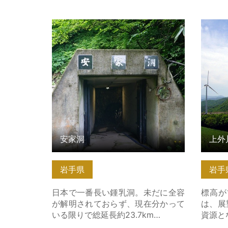
安家洞 の詳細はこちら
上外川
ら
安家洞
上外
岩手県
岩手
日本で一番長い鍾乳洞。未だに全容
標高が
が解明されておらず、現在分かって
は、展
いる限りで総延長約23.7km…
資源と