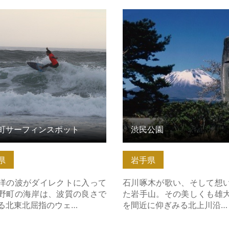
サーフィンスポット の詳細は
渋民公園 の詳細はこちら
町サーフィンスポット
渋民公園
県
岩手県
の波がダイレクトに入って
石川啄木が歌い、そして想
野町の海岸は、波質の良さで
た岩手山。その美しくも雄
る北東北屈指のウェ…
を間近に仰ぎみる北上川沿…