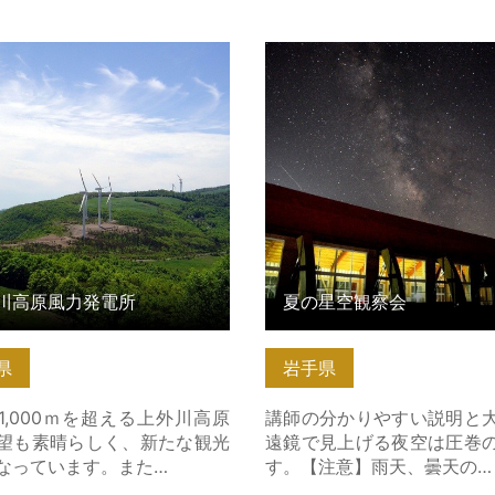
高原風力発電所 の詳細はこち
夏の星空観察会 の詳細はこ
川高原風力発電所
夏の星空観察会
県
岩手県
1,000ｍを超える上外川高原
講師の分かりやすい説明と
望も素晴らしく、新たな観光
遠鏡で見上げる夜空は圧巻
なっています。また…
す。【注意】雨天、曇天の…