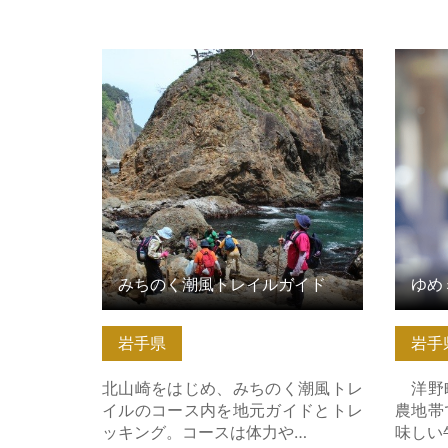
みちのく潮風トレイルガイド の詳細
ゆめミ
はこちら
みちのく潮風トレイルガイド
ゆめ
岩手県
岩手
北山崎をはじめ、みちのく潮風トレ
洋野町
イルのコース内を地元ガイドとトレ
農地帯
ッキング。コースは体力や…
味しい