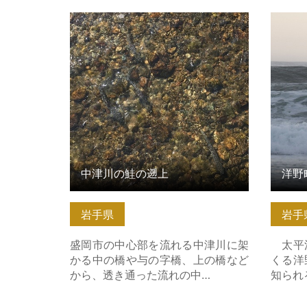
中津川の鮭の遡上 の詳細はこちら
洋野町
こちら
中津川の鮭の遡上
洋野
岩手県
岩手
盛岡市の中心部を流れる中津川に架
太平洋
かる中の橋や与の字橋、上の橋など
くる洋
から、透き通った流れの中…
知られ