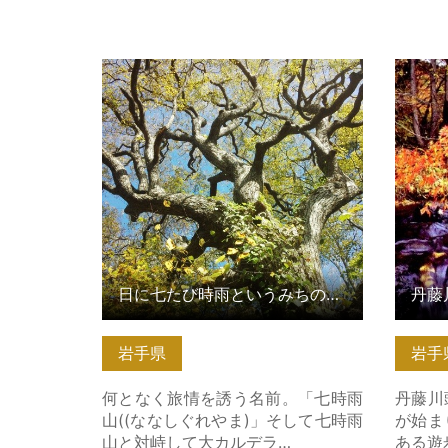
日に七たび時雨というみちのくの名
丹藤川
峰七時雨山・田代山登山【岩… の詳
細はこちら
日に七たび時雨というみちのくの名峰七時雨山・田代山登山【岩…
丹藤
岩手県
岩手
何となく旅情を誘う名前。「七時雨
丹藤川
山((ななしぐれやま)」そして七時雨
が始ま
山と対峙して大カルデラ…
ある遊