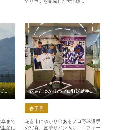
でサウナを完備した大浴場…
式会社西
花巻市ゆかりのプロ野球選手 展示
ブース の詳細はこちら
【北上ものづくり見学】株式会社西部開発農産
花巻市ゆかりのプロ野球選手 展示ブース
岩手県
食卓まで
花巻市にゆかりのあるプロ野球選手
で生産に
の写真、直筆サイン入りユニフォー