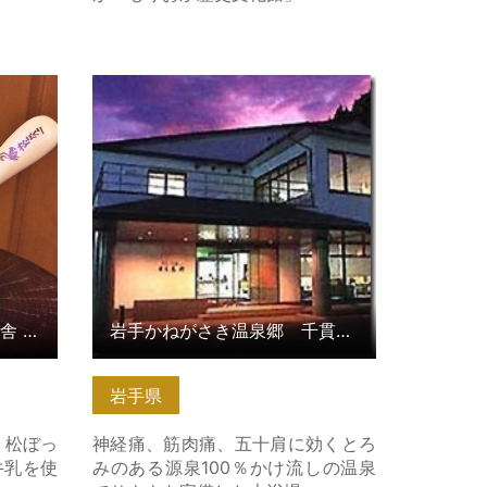
 松ぼっ
岩手かねがさき温泉郷 千貫石温
泉 湯元東館 の詳細はこちら
手づくりアイスクリーム牧舎 松ぼっくり
岩手かねがさき温泉郷 千貫石温泉 湯元東館
岩手県
 松ぼっ
神経痛、筋肉痛、五十肩に効くとろ
牛乳を使
みのある源泉100％かけ流しの温泉