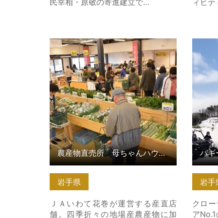
民宰相・原敬の寄進建立で…
ィビテ
農産物直売所 母ちゃんハウスだあ
バギー
すこ の詳細はこちら
ラーオ
細はこ
農産物直売所 母ちゃんハウスだあすこ
岩手県
岩手
ＪＡいわて花巻が運営する産直店
クロー
舗。四季折々の地場産農産物に加
アNo