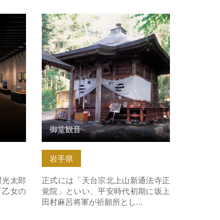
こちら
御堂観音 の詳細はこちら
御堂観音
岩手県
村光太郎
正式には「天台宗北上山新通法寺正
「乙女の
覚院」といい、平安時代初期に坂上
田村麻呂将軍が祈願所とし…