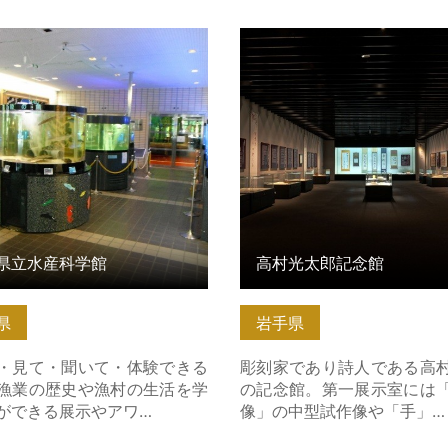
立水産科学館 の詳細はこちら
高村光太郎記念館 の詳細は
県立水産科学館
高村光太郎記念館
県
岩手県
見て・聞いて・体験できる
彫刻家であり詩人である高
漁業の歴史や漁村の生活を学
の記念館。第一展示室には
ができる展示やアワ…
像」の中型試作像や「手」…