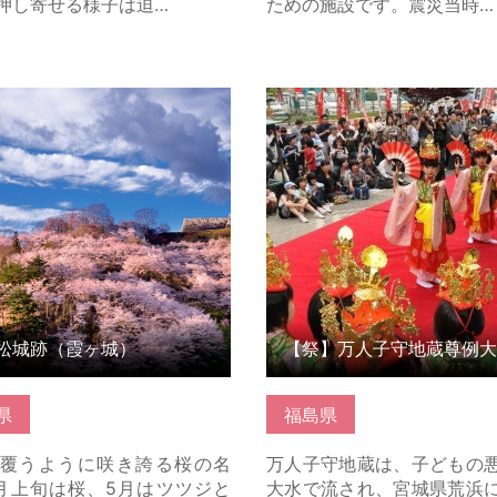
押し寄せる様子は迫…
ための施設です。震災当時…
城跡（霞ヶ城） の詳細はこち
【祭】万人子守地蔵尊例大祭
はこちら
松城跡（霞ヶ城）
【祭】万人子守地蔵尊例大
県
福島県
覆うように咲き誇る桜の名
万人子守地蔵は、子どもの
月上旬は桜、5月はツツジと
大水で流され、宮城県荒浜