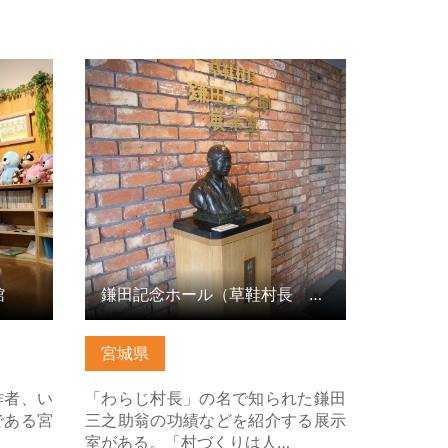
 の詳細
鎌田記念ホール（草鞋村長 鎌田三
之助展示室） の詳細はこちら
館
鎌田記念ホール（草鞋村長 鎌田三之助展示室）
宮城県
作者、い
「わらじ村長」の名で知られた鎌田
である宮
三之助翁の功績などを紹介する展示
室がある。「村づくりは人…