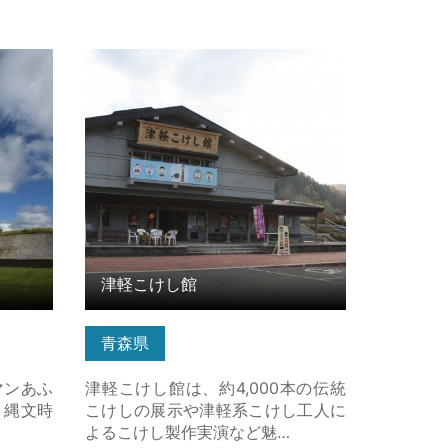
細はこち
津軽こけし館 の詳細はこちら
津軽こけし館
青森県
マンあふ
津軽こけし館は、約4,000本の伝統
、縄文時
こけしの展示や津軽系こけし工人に
よるこけし製作実演など魅…