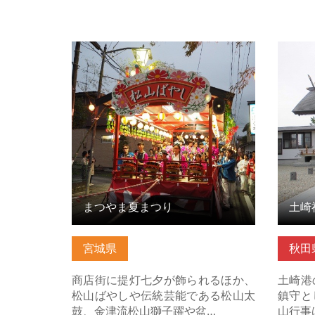
まつやま夏まつり の詳細はこちら
土崎神
はこち
まつやま夏まつり
土崎
宮城県
秋田
商店街に提灯七夕が飾られるほか、
土崎港
松山ばやしや伝統芸能である松山太
鎮守と
鼓、金津流松山獅子躍や盆…
山行事