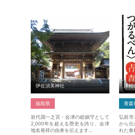
伊佐須美神社 の詳細はこちら
津軽の
ちら
伊佐須美神社
津軽
福島県
青森
岩代国一之宮・会津の総鎮守として
弘前市
2,000年を超える歴史を誇り、会津
から伝
地名発祥の由来を伝えます…
れた食