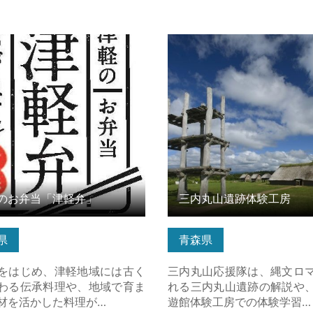
お弁当「津軽弁」 の詳細はこ
三内丸山遺跡体験工房 の詳
ら
のお弁当「津軽弁」
三内丸山遺跡体験工房
県
青森県
をはじめ、津軽地域には古く
三内丸山応援隊は、縄文ロ
わる伝承料理や、地域で育ま
れる三内丸山遺跡の解説や
材を活かした料理が…
遊館体験工房での体験学習…