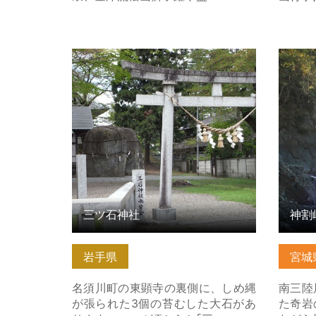
三ツ石神社 の詳細はこちら
神割崎
三ツ石神社
神割
岩手県
宮城
名須川町の東顕寺の裏側に、しめ縄
南三陸
が張られた3個の苔むした大石があ
た奇岩