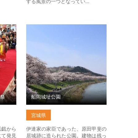
する風景の一つとなってい…
 の詳細
船岡城址公園 の詳細はこちら
祭
船岡城址公園
宮城県
悪戯から
伊達家の家臣であった、原田甲斐の
にて発見
居城跡に造られた公園。建物は残っ