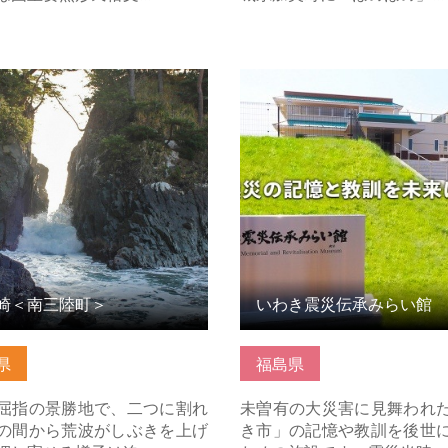
＜南三陸町＞ の詳細はこちら
いわき震災伝承みらい館 の
ちら
崎＜南三陸町＞
いわき震災伝承みらい館
県
福島県
屈指の景勝地で、二つに割れ
未曽有の大災害に見舞われ
の間から荒波がしぶきを上げ
き市」の記憶や教訓を後世