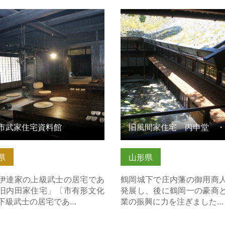
武家住宅資料館 の詳細はこち
旧風間家住宅 丙申堂 ・
旧別邸 無量光苑釈迦堂 の
ちら
市武家住宅資料館
県
山形県
達家の上級武士の居宅であ
鶴岡城下で庄内藩の御用商
旧内田家住宅」〔市有形文化
発展し、後に鶴岡一の豪商
下級武士の居宅であ…
業の振興に力を注ぎました…