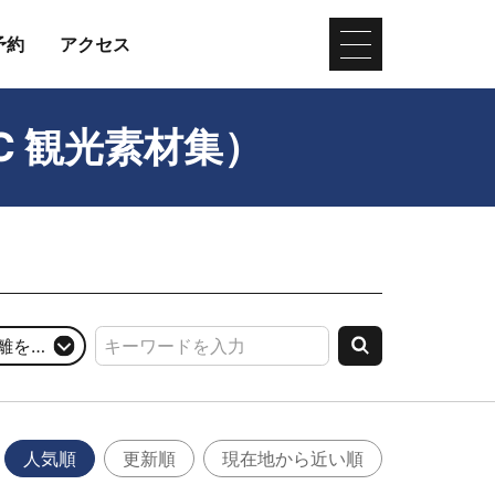
予約
アクセス
C 観光素材集）
を選択
人気順
更新順
現在地から近い順