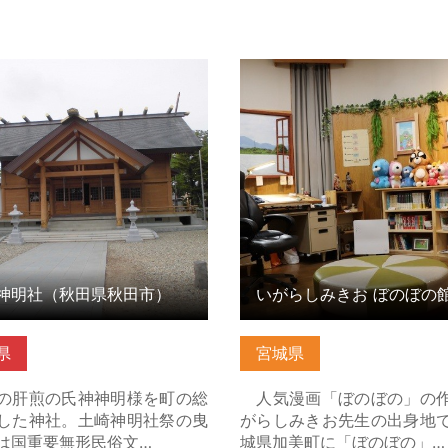
明社（秋田県秋田市） の詳細
いがらしみきお ぼのぼの館
ら
はこちら
神明社（秋田県秋田市）
いがらしみきお ぼのぼの
県
宮城県
の肝煎の氏神神明様を町の総
人気漫画「ぼのぼの」の
した神社。土崎神明社祭の曳
がらしみきお先生の出身地
は国重要無形民俗文…
城県加美町に「ぼのぼの」…