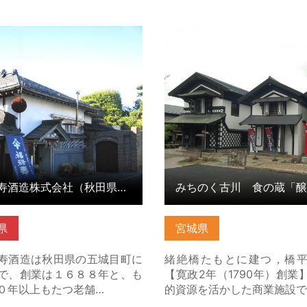
酒造株式会社（秋田県五城目
みちのく古川 食の蔵「醸室
の詳細はこちら
細はこちら
福禄寿酒造株式会社（秋田県五城目町）
みちのく古川 食の蔵「醸
県
宮城県
酒造は秋田県の五城目町に
緒絶橋たもとに建つ，橋
で、創業は１６８８年と、も
【寛政2年（1790年）創業
０年以上もたつ老舗…
的資源を活かした商業施設で