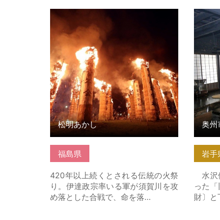
松明あかし の詳細はこちら
奥州市
ら
松明あかし
奥州
福島県
岩手
420年以上続くとされる伝統の火祭
水沢伊
り。伊達政宗率いる軍が須賀川を攻
った「
め落とした合戦で、命を落…
財〕と