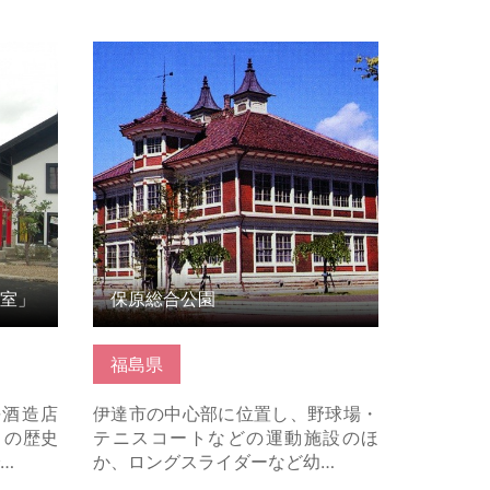
」 の詳
保原総合公園 の詳細はこちら
室」
保原総合公園
福島県
平酒造店
伊達市の中心部に位置し、野球場・
】の歴史
テニスコートなどの運動施設のほ
…
か、ロングスライダーなど幼…