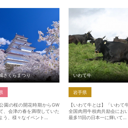
さくらまつり の詳細はこちら
いわて牛 の詳細はこちら
城さくらまつり
いわて牛
県
岩手県
公園の桜の開花時期からGW
【いわて牛とは】「いわて
て、会津の春を満喫していた
全国肉用牛枝肉共励会にお
よう、様々なイベント…
最多11回の日本一に輝いて…