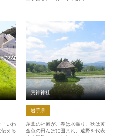
詳細はこ
荒神神社 の詳細はこちら
荒神神社
岩手県
た「いわ
茅葺の社殿が、春は水張り、秋は黄
に伝える
金色の田んぼに囲まれ、遠野を代表