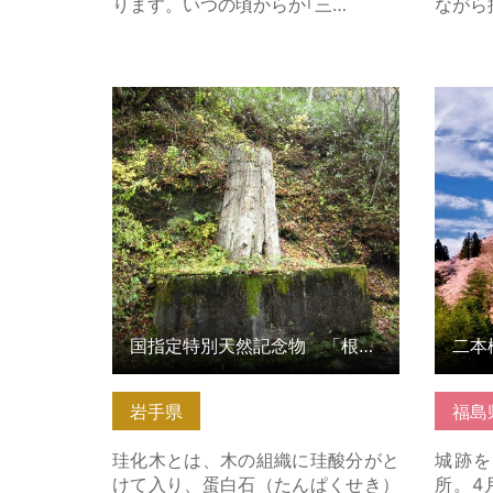
ります。いつの頃からか｢三…
ながら
国指定特別天然記念物 「根反の大
二本松
珪化木」 の詳細はこちら
ら
国指定特別天然記念物 「根反の大珪化木」
二本
岩手県
福島
珪化木とは、木の組織に珪酸分がと
城跡を
けて入り、蛋白石（たんぱくせき）
所。4