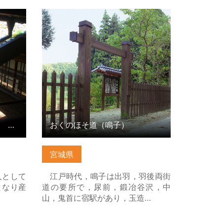
 風間家
おくのほそ道（鳴子） の詳細はこち
詳細はこ
ら
旧風間家住宅 丙申堂 ・ 風間家旧別邸 無量光苑釈迦堂
おくのほそ道（鳴子）
宮城県
人として
江戸時代，鳴子は出羽，羽後両街
となり産
道の要所で，尿前，鍛冶谷沢，中
山，鬼首に宿駅があり，玉造…