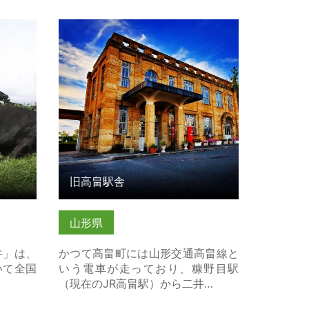
旧高畠駅舎 の詳細はこちら
旧高畠駅舎
山形県
牛」は、
かつて高畠町には山形交通高畠線と
いて全国
いう電車が走っており、糠野目駅
（現在のJR高畠駅）から二井…