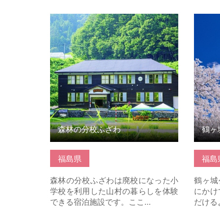
森林の分校ふざわ の詳細はこちら
鶴ヶ城
森林の分校ふざわ
鶴ヶ
福島県
福島
森林の分校ふざわは廃校になった小
鶴ヶ城
学校を利用した山村の暮らしを体験
にかけ
できる宿泊施設です。ここ…
だける