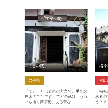
てどの蔵 の詳細はこちら
福禄寿
町） 
てどの蔵
岩手県
秋田
「てど」とは岩泉の方言で、手先の
福禄寿
技術のことです。てどの蔵は、うれ
ある蔵
いら通り商店街にある昔な…
う３２