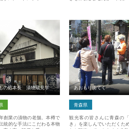
の処本長 漬物蔵見学 の詳細
あおもり街てく の詳細はこ
ら
もの処本長 漬物蔵見学
あおもり街てく
県
青森県
1年創業の漬物の老舗。本樽で
観光客の皆さんに青森の
伝統的な手法にこだわる本物
き」を楽しんでいただくた