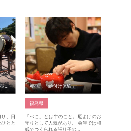
型ディナ
赤べこ「絵付け体験」 の詳細はこち
ら
和太鼓ユニットによる体験型ディナー
赤べこ「絵付け体験」
福島県
切り、日
「べこ」とは牛のこと。厄よけのお
なひとと
守りとして人気があり、 会津では和
紙でつくられる張り子の…