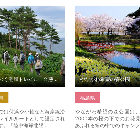
く潮風トレイル 久慈市区間
やながわ希望の森公園 の詳
はこちら
ら
みちのく潮風トレイル 久慈市区間
やながわ希望の森公園
県
福島県
では侍浜や小袖など海岸線沿
やながわ希望の森公園は
レイルルートとして設定され
2000本の桜の下でのお花
す。「陸中海岸北限…
あふれる緑の中でのキャンプ