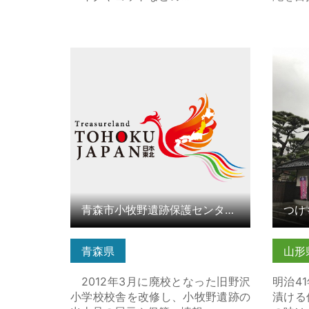
青森市小牧野遺跡保護センター「縄
つけも
文の学び舎・小牧野館」 の詳細はこ
はこち
ちら
青森市小牧野遺跡保護センター「縄文の学び舎・小牧野館」
つけ
青森県
山形
2012年3月に廃校となった旧野沢
明治4
小学校校舎を改修し、小牧野遺跡の
漬ける