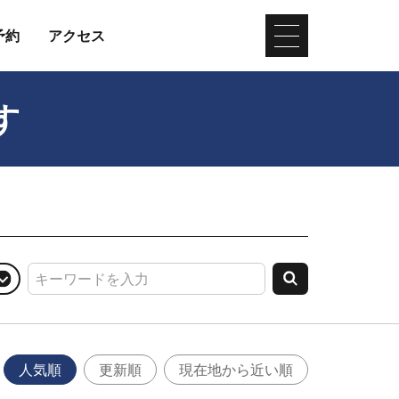
予約
アクセス
す
人気順
更新順
現在地から近い順