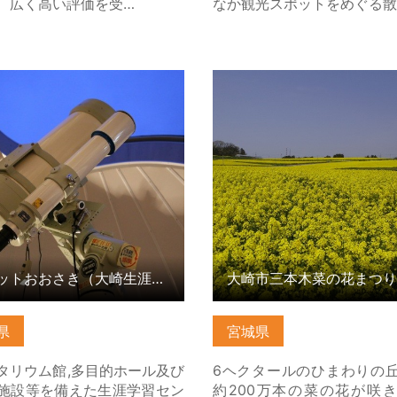
、広く高い評価を受…
なか観光スポットをめぐる散
トおおさき（大崎生涯学習セ
大崎市三本木菜の花まつり 
） の詳細はこちら
こちら
パレットおおさき（大崎生涯学習センター）
大崎市三本木菜の花まつり
県
宮城県
タリウム館,多目的ホール及び
6ヘクタールのひまわりの
施設等を備えた生涯学習セン
約200万本の菜の花が咲