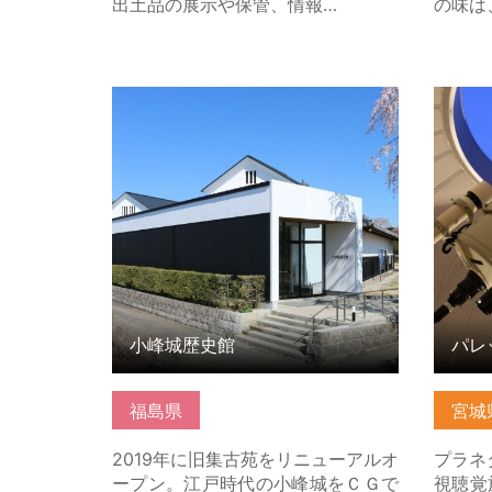
出土品の展示や保管、情報…
の味は
小峰城歴史館 の詳細はこちら
パレッ
ンター
小峰城歴史館
福島県
宮城
2019年に旧集古苑をリニューアルオ
プラネ
ープン。江戸時代の小峰城をＣＧで
視聴覚