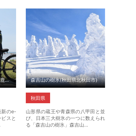
市） の
森吉山の樹氷(秋田県北秋田市) の詳
細はこちら
レンタサイクル（秋田県男鹿市）
森吉山の樹氷(秋田県北秋田市)
秋田県
新のe-
山形県の蔵王や青森県の八甲田と並
ービスと
び、日本三大樹氷の一つに数えられ
…
る「森吉山の樹氷」森吉山…