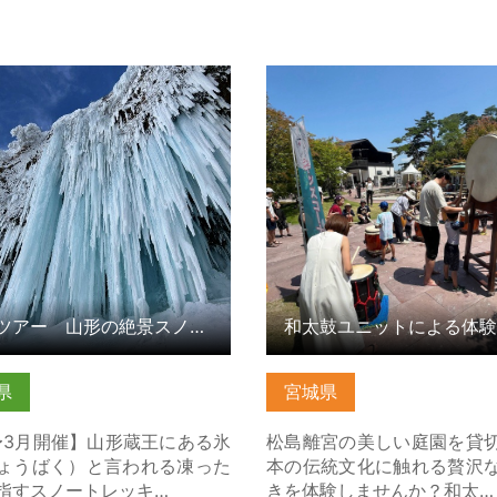
アー 山形の絶景スノートレ
和太鼓ユニットによる体験
グ の詳細はこちら
ー の詳細はこちら
氷瀑ツアー 山形の絶景スノートレッキング
県
宮城県
〜3月開催】山形蔵王にある氷
松島離宮の美しい庭園を貸
ょうばく）と言われる凍った
本の伝統文化に触れる贅沢
指すスノートレッキ…
きを体験しませんか？和太…