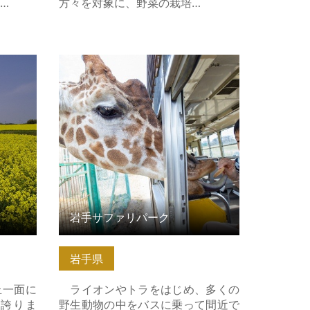
…
方々を対象に、野菜の栽培…
の詳細は
岩手サファリパーク の詳細はこちら
岩手サファリパーク
岩手県
丘一面に
ライオンやトラをはじめ、多くの
き誇りま
野生動物の中をバスに乗って間近で