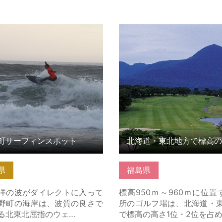
サーフィンスポット の詳細は
北海道・東北地方で標高の高
位を占めるゴルフ場 の詳細
町サーフィンスポット
県
福島県
の波がダイレクトに入って
標高950ｍ～960ｍに位置
野町の海岸は、波質の良さで
所のゴルフ場は、北海道・
る北東北屈指のウェ…
で標高の高さ1位・2位を占め