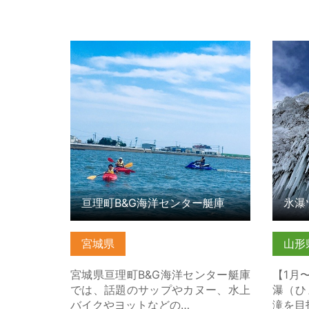
亘理町B&G海洋センター艇庫 の詳細
氷瀑ツ
はこちら
ッキン
亘理町B&G海洋センター艇庫
宮城県
山形
宮城県亘理町B&G海洋センター艇庫
【1月
では、話題のサップやカヌー、水上
瀑（ひ
バイクやヨットなどの…
滝を目