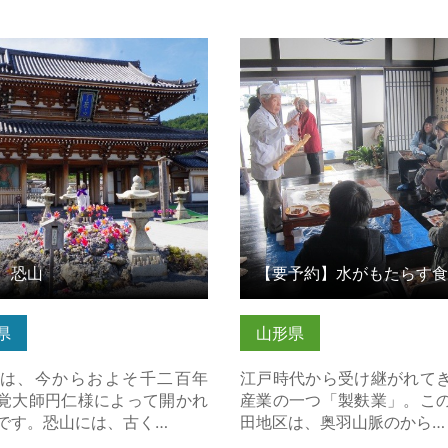
恐山 の詳細はこちら
【要予約】水がもたらす食
田麩街道～焼き麩づくり体験
細はこちら
 恐山
県
山形県
は、今からおよそ千二百年
江戸時代から受け継がれて
覚大師円仁様によって開かれ
産業の一つ「製麩業」。こ
です。恐山には、古く…
田地区は、奥羽山脈のから…