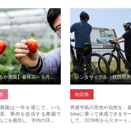
や農園】春休み～５月末まで
レンタサイクル（秋田県男鹿
る「いちご狩り」 の詳細はこ
詳細はこちら
【ふるや農園】春休み～５月末まで楽しめる「いちご狩り」
県
秋田県
農園は一年を通じて、いち
男鹿半島の景色や自然を、最
菜、豚肉を提供する農園で
bikeに乗って体感できるサ
ちごを栽培し、市内の洋…
して、2019年からスタート