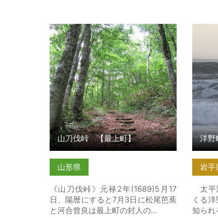
山刀伐峠 【最上町】 の詳細はこち
洋野町
ら
こちら
山刀伐峠 【最上町】
洋野
山形県
岩手
《山刀伐峠》元禄2年(1689)5月17
太平洋
日、陽暦にすると7月3日に松尾芭蕉
くる洋
と河合曾良は最上町の封人の…
知られ