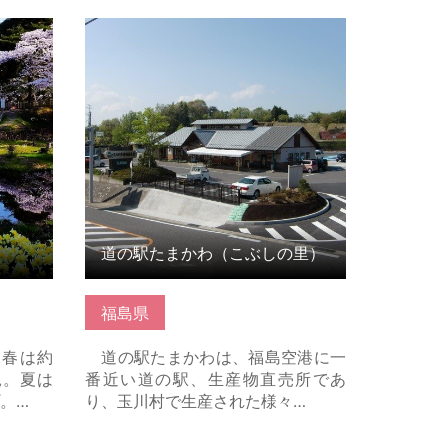
細はこち
道の駅たまかわ（こぶしの里） の詳
細はこちら
道の駅たまかわ（こぶしの里）
福島県
、春は約
道の駅たまかわは、福島空港に一
見。夏は
番近い道の駅、生産物直売所であ
。…
り、玉川村で生産された様々…