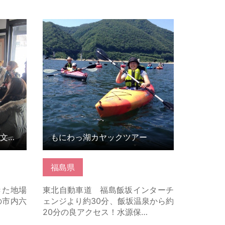
文化「六
もにわっ湖カヤックツアー の詳細は
… の詳
こちら
【要予約】水がもたらす食文化「六田麩街道～焼き麩づくり体験…
もにわっ湖カヤックツアー
福島県
きた地場
東北自動車道 福島飯坂インターチ
の市内六
ェンジより約30分、飯坂温泉から約
20分の良アクセス！水源保…