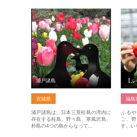
浦戸諸島 の詳細はこちら
【ふる
楽しめ
ちら
浦戸諸島
宮城県
福島
浦戸諸島は、日本三景松島の湾内に
ふるや
存在する桂島、野々島、寒風沢島、
ご、野
朴島の4つの島からなって…
す。い