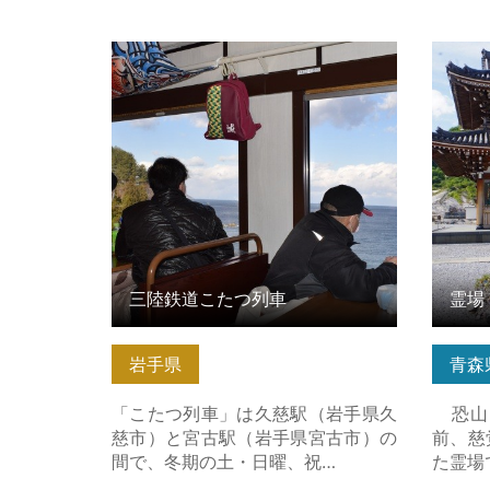
三陸鉄道こたつ列車 の詳細はこちら
霊場 
三陸鉄道こたつ列車
霊場
岩手県
青森
「こたつ列車」は久慈駅（岩手県久
恐山
慈市）と宮古駅（岩手県宮古市）の
前、慈
間で、冬期の土・日曜、祝…
た霊場