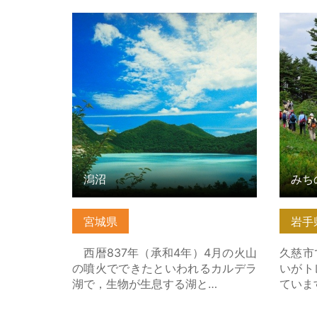
潟沼 の詳細はこちら
みちの
の詳細
潟沼
宮城県
岩手
西暦837年（承和4年）4月の火山
久慈市
の噴火でできたといわれるカルデラ
いがト
湖で，生物が生息する湖と…
ていま