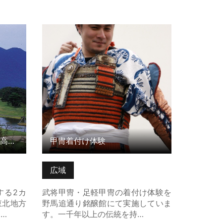
さ1位2
甲冑着付け体験 の詳細はこちら
はこちら
北海道・東北地方で標高の高さ1位2位を占めるゴルフ場
甲冑着付け体験
広域
する2カ
武将甲冑・足軽甲冑の着付け体験を
東北地方
野馬追通り銘醸館にて実施していま
…
す。一千年以上の伝統を持…