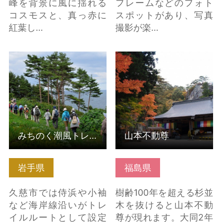
峰を背景に風に揺れる
フレームなどのフォト
コスモスと、真っ赤に
スポットがあり、写真
紅葉し…
撮影が楽…
みちのく潮風トレイ
山本不動尊 の詳細はこ
ル 久慈市区間 の詳細
ちら
はこちら
みちのく潮風トレイル 久慈市区間
山本不動尊
岩手県
福島県
久慈市では侍浜や小袖
樹齢100年を超える杉並
など海岸線沿いがトレ
木を抜けると山本不動
イルルートとして設定
尊が現れます。大同2年