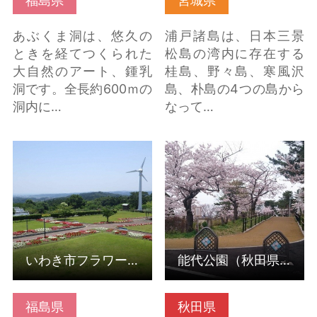
福島県
宮城県
あぶくま洞は、悠久の
浦戸諸島は、日本三景
ときを経てつくられた
松島の湾内に存在する
大自然のアート、鍾乳
桂島、野々島、寒風沢
洞です。全長約600ｍの
島、朴島の4つの島から
洞内に…
なって…
いわき市フラワーセン
能代公園（秋田県能代
ター の詳細はこちら
市） の詳細はこちら
いわき市フラワーセンター
能代公園（秋田県能代市）
福島県
秋田県