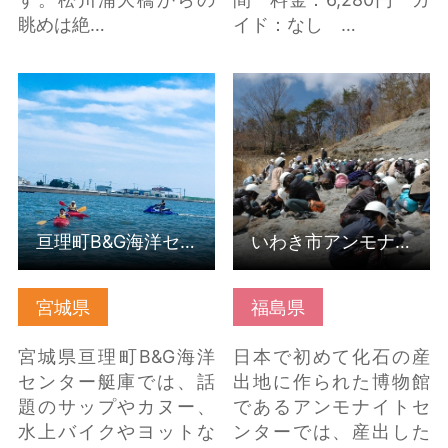
眺めは絶…
イド：なし …
亘理町B&G海洋センタ
いわき市アンモナイト
ー艇庫 の詳細はこちら
センター の詳細はこち
ら
亘理町B&G海洋センター艇庫
いわき市アンモナイトセンター
宮城県
福島県
宮城県亘理町B&G海洋
日本で初めて化石の産
センター艇庫では、話
出地に作られた博物館
題のサップやカヌー、
であるアンモナイトセ
水上バイクやヨットな
ンターでは、産出した