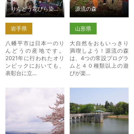
りんどう花びら染体験【岩手県八幡平市】
源流の森
岩手県
山形県
八幡平市は日本一のり
大自然をおもいっきり
んどうの産地です。
満喫しよう！源流の森
2021年に行われたオリ
は、4つの常設プログラ
ンピックにおいても、
ムと４０種類以上の遊
表彰台に立…
びが楽…
桧木内川堤のソメイヨ
堺野沢ため池公園 の詳
シノ（秋田県仙北市）
細はこちら
の詳細はこちら