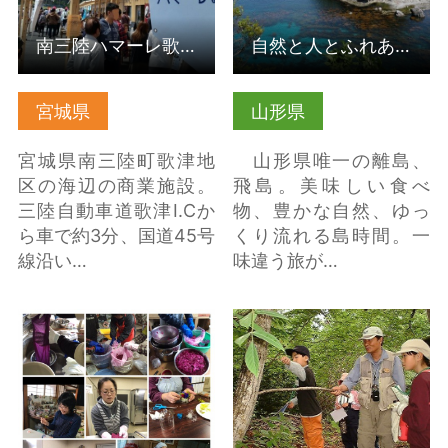
南三陸ハマーレ歌津
自然と人とふれあう島「飛島」
宮城県
山形県
宮城県南三陸町歌津地
山形県唯一の離島、
区の海辺の商業施設。
飛島。美味しい食べ
三陸自動車道歌津I.Cか
物、豊かな自然、ゆっ
ら車で約3分、国道45号
くり流れる島時間。一
線沿い…
味違う旅が…
りんどう花びら染体験
源流の森 の詳細はこち
【岩手県八幡平市】 の
ら
詳細はこちら