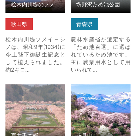
桧木内川堤のソメイヨシノ（秋田県仙北市）
堺野沢ため池公園
秋田県
青森県
桧木内川堤ソメイヨシ
農林水産省が選定する
ノは、昭和9年(1934)に
「ため池百選」に選ば
今上陛下御誕生記念と
れているため池です。
して植えられました。
主に農業用水として用
約2キロ…
いられて…
夏井千本桜 の詳細はこ
花見山 の詳細はこちら
ちら
夏井千本桜
花見山