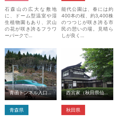
石森山の広大な敷地
能代公園は、春には約
に、ドーム型温室や湿
400本の桜、約3,400株
生植物園もあり、沢山
のつつじが咲き誇る市
の花が咲き誇るフラワ
民の憩いの場。見晴ら
ーパークで…
しが良く…
青函トンネル入口広場
西宮家（秋田県仙北
の詳細はこちら
市） の詳細はこちら
青函トンネル入口広場
西宮家（秋田県仙北市）
青森県
秋田県