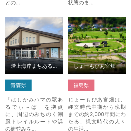
どの…
状態のま…
階上海岸まちあるき
じょーもぴあ宮畑 の詳
「ハマを満喫！歩でぃ
細はこちら
～ばコース」 の詳細は
こちら
階上海岸まちあるき「ハマを満喫！歩でぃ～ばコース」
じょーもぴあ宮畑
青森県
福島県
「はしかみハマの駅あ
じょーもぴあ宮畑は、
るでぃ～ば」を拠点
縄文時代中期から晩期
に、周辺のみちのく潮
までの約2,000年間にわ
風トレイルルートや浜
たる、縄文時代の人々
の街並みを…
の生活…