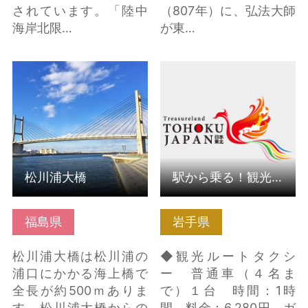
されています。「陸中
（807年）に、弘法大師
海岸北限…
が東…
松川浦大橋 の詳細はこ
駅から乗る！観光タク
ちら
シー の詳細はこちら
松川浦大橋
駅から乗る！観光タクシー
福島県
岩手県
松川浦大橋は松川浦の
◆観光ルートタクシ
浦口にかかる海上橋で
ー 普通車（４名ま
全長が約500ｍありま
で）１台 時間：1時
す。松川浦大橋からの
間 料金：6,280円 ガ