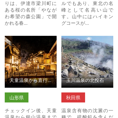
りは、伊達市梁川町に
ルでもあり、東北の名
ある桜の名所「やなが
峰として名高い山で
わ希望の森公園」で開
す。山中にはハイキン
かれる春…
グコースが…
天童温泉から直行で行
玉川温泉の北投石 の詳
く、銀山温泉Twilight
細はこちら
Trip 2025〜2026 の詳
細はこちら
天童温泉から直行で行く、銀山温泉Twilight Trip 2025〜2026
玉川温泉の北投石
山形県
秋田県
チェックイン後、天童
温泉含有物の沈澱の一
温泉から銀山温泉まで
種で，硫酸鉛を含んだ