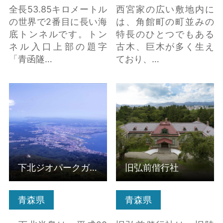
全長53.85キロメートル
西宮家の広い敷地内に
の世界で2番目に長い海
は、角館町の町並みの
底トンネルです。トン
特長のひとつでもある
ネル入口上部の題字
古木、巨木が多く生え
「青函隧…
ており、…
下北ジオパークガイド
旧弘前偕行社 の詳細は
の詳細はこちら
こちら
下北ジオパークガイド
旧弘前偕行社
青森県
青森県