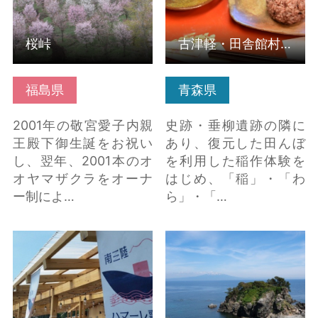
桜峠
古津軽・田舎館村総合案内所「遊稲の館」
福島県
青森県
2001年の敬宮愛子内親
史跡・垂柳遺跡の隣に
王殿下御生誕をお祝い
あり、復元した田んぼ
し、翌年、2001本のオ
を利用した稲作体験を
オヤマザクラをオーナ
はじめ、「稲」・「わ
ー制によ…
ら」・「…
南三陸ハマーレ歌津 の
自然と人とふれあう島
詳細はこちら
「飛島」 の詳細はこち
ら