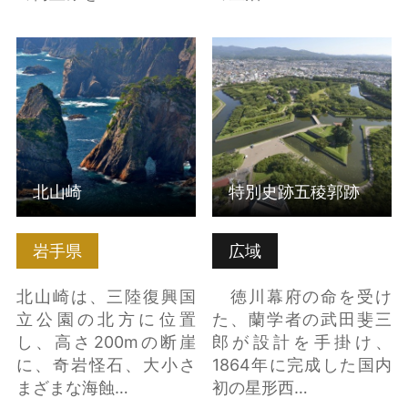
北山崎 の詳細はこちら
特別史跡五稜郭跡 の詳
細はこちら
北山崎
特別史跡五稜郭跡
岩手県
広域
北山崎は、三陸復興国
徳川幕府の命を受け
立公園の北方に位置
た、蘭学者の武田斐三
し、高さ200mの断崖
郎が設計を手掛け、
に、奇岩怪石、大小さ
1864年に完成した国内
まざまな海蝕…
初の星形西…