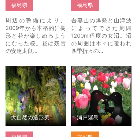
福島県
福島県
周辺の整備により、
吾妻山の爆発と山津波
2009年から本格的に樹
によってできた周囲
形と花が楽しめるよう
1200m程度の女沼。沼
になった桜。昼は残雪
の周囲は木々に覆われ
の安達太良…
四季折々の…
大自然の造形美「あぶ
浦戸諸島 の詳細はこち
くま洞」 の詳細はこち
ら
ら
大自然の造形美「あぶくま洞」
浦戸諸島