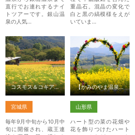
直行でお連れするナイ
重晶石。混晶の変化で
トツアーです。銀山温
白と黒の縞模様をえが
泉の人気…
いていま…
コスモス＆コキア de
【かみのやま温泉】菜
COKOフェスタ（国営み
の花畑 ヴェンテンガ
ちのく杜の湖畔公園）
ルデン の詳細はこちら
の詳細はこちら
コスモス＆コキア de COKOフェスタ（国営みちのく杜の湖畔公園）
【かみのやま温泉】菜の花畑 ヴェンテンガルデン
宮城県
山形県
毎年9月中旬から10月中
ハート型の菜の花畑や
旬に開催され、蔵王連
花を飾りつけたハート