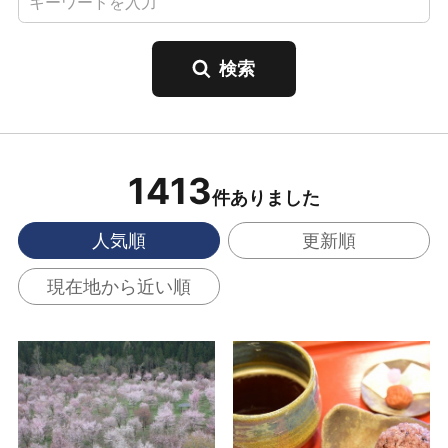
1413
件ありました
人気順
更新順
現在地から近い順
桜峠 の詳細はこちら
古津軽・田舎館村総合
案内所「遊稲の館」 の
詳細はこちら