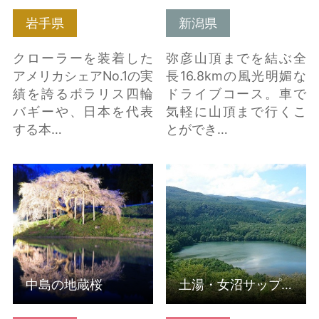
岩手県
新潟県
クローラーを装着した
弥彦山頂までを結ぶ全
アメリカシェアNo.1の実
長16.8kmの風光明媚な
績を誇るポラリス四輪
ドライブコース。車で
バギーや、日本を代表
気軽に山頂まで行くこ
する本…
とができ…
中島の地蔵桜 の詳細は
土湯・女沼サップ・カ
こちら
ヤック体験 の詳細はこ
ちら
中島の地蔵桜
土湯・女沼サップ・カヤック体験