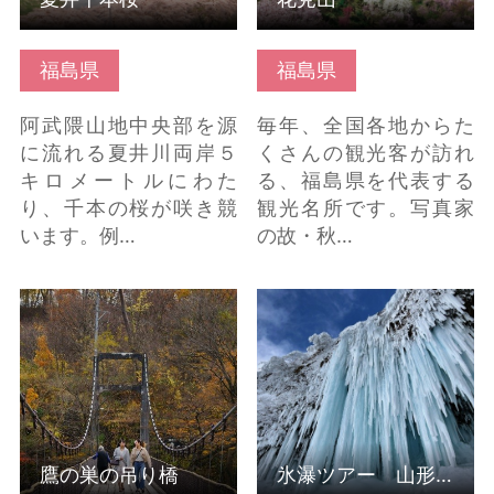
福島県
福島県
阿武隈山地中央部を源
毎年、全国各地からた
に流れる夏井川両岸５
くさんの観光客が訪れ
キロメートルにわた
る、福島県を代表する
り、千本の桜が咲き競
観光名所です。写真家
います。例…
の故・秋…
鷹の巣の吊り橋 の詳細
氷瀑ツアー 山形の絶
はこちら
景スノートレッキング
の詳細はこちら
鷹の巣の吊り橋
氷瀑ツアー 山形の絶景スノートレッキング