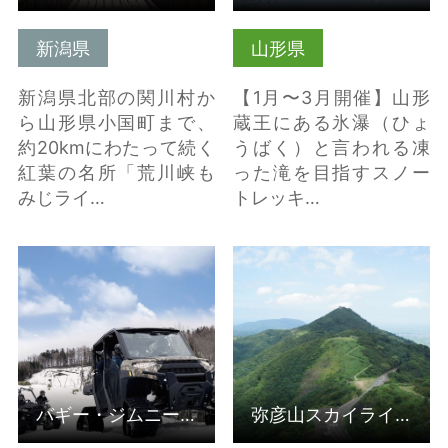
新潟県
山形県
新潟県北部の関川村か
【1月〜3月開催】山形
ら山形県小国町まで、
蔵王にある氷瀑（ひょ
約20kmにわたって続く
うばく）と言われる凍
紅葉の名所「荒川峡も
った滝を目指すスノー
みじライ…
トレッキ…
バギー・ジムニーで行
弥彦山スカイライン の
く雪上クローラーオフ
詳細はこちら
ロード走行体験【岩…
の詳細はこちら
バギー・ジムニーで行く雪上クローラーオフロード走行体験【岩…
弥彦山スカイライン