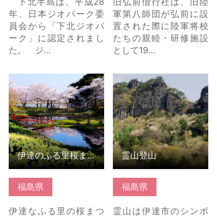
下北半島は、平成28
旧弘前偕行社は、旧陸
年、日本ジオパーク委
軍第八師団が弘前に設
員会から「下北ジオパ
置された際に陸軍将校
ーク」に認定されまし
たちの親睦・研修施設
た。 ジ…
として19…
伊達のふる里桜まつり
霊山登山 の詳細はこち
の詳細はこちら
ら
伊達のふる里桜まつり
霊山登山
福島県
福島県
伊達なふる里の桜まつ
霊山は伊達市のシンボ