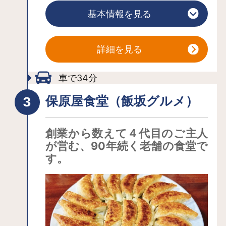
ひ、お楽しみください。
は、咲き誇る花々の間から福島市街地
基本情報を見る
ふくしま花回廊スポット◆花見山（福
の風景が眼下に広がります。園内で
島市渡利地内） 【見頃】3月下旬～4
は、ボランティアガイド「ふくしま花
月下旬 毎年全国各地から多くの観光
案内人」が花々などをご案内します。
詳細を見る
客が訪れる。福島県屈指の花の名
所。 桜だけでなく、ウメ・レンギョ
※桜のシーズン中（3月末から4月中旬）
車で34分
ウ・ボケ・モクレン・ハナモモなど色
は、交通渋滞緩和のため、周辺地区の
保原屋食堂（飯坂グルメ）
とりどりの花々が一斉に咲き競い、地
交通規制を行います。 規制期間中
域一体が春色に染まる様は、まさに
は、臨時駐車場（あぶくま親水公園）
創業から数えて４代目のご主人
「桃源郷」。 山頂まで登れば、咲き
または福島駅周辺の有料駐車場と臨時
が営む、90年続く老舗の食堂で
誇る花々の間から福島市街地の風景が
バス「花見山号」をご利用ください。
す。
眼下に広がる。◆花ももの里（福島市
飯坂町字舘ノ山地内） 【見頃】4月上
旬～下旬 花ももの里は、80アールの
私有地に、世界中から集めた40品種約
300本のハナモモが植栽されている。