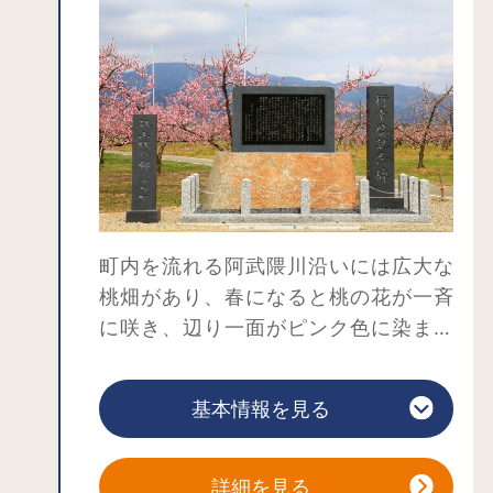
町内を流れる阿武隈川沿いには広大な
桃畑があり、春になると桃の花が一斉
に咲き、辺り一面がピンク色に染まる
と、まさに「桃源郷」が姿を現しま
す。その桃源郷の中を「こおりピーチ
基本情報を見る
ライン」という道路が通っており、ド
ライブしながらでも桃の花のお花見が
楽しめます。
詳細を見る