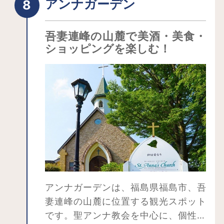
アンナガーデン
秋の紅葉と、雄大で変化に富んだ自然
ない「高湯温泉の姿」が今もありま
の風景を堪能でき、絶景を見に多くの
す。
吾妻連峰の山麓で美酒・美食・
人が訪れる。また、星空の美しさで知
吾妻山中腹にあり、トレッキングや磐
ショッピングを楽しむ！
られる浄土平には、公開されている国
梯吾妻スカイラインのドライブ、福島
内の天文台としては日本一高い場所
市内観光などに最適な場所。宿ごとに
（標高1,600m）にある「福島市浄土平
趣向異なる露天風呂や、湯治湯の面影
天文台」もある。
を残す内湯など、「湯」そのものを贅
沢に楽しむことができます。
アンナガーデンは、福島県福島市、吾
妻連峰の山麓に位置する観光スポット
です。聖アンナ教会を中心に、個性豊