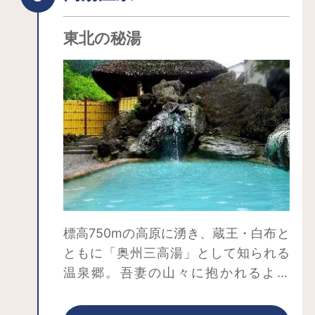
も、大森城山公園、大蔵寺のしだれ
泉でリラックスしながら、美しい庭園
桜、つつじ山公園、堤ヶ平のヒメサユ
東北の秘湯
を眺めることができる憩いの場所とな
リ、浄土平など、数々のスポットがあ
っています。そして、推定樹齢260年を
ります。 詳しくは、下記の公式サイ
超える見事なケヤキ、ハクモクレンな
トをご覧ください。
どの花木があり、訪れる人の目を楽し
ませてくれます。夜間は間接照明が日
中とは違った雰囲気を演出していま
す。
標高750mの高原に湧き、蔵王・白布と
ともに「奥州三高湯」として知られる
温泉郷。吾妻の山々に抱かれるよう
に、ひっそりと佇み、江戸時代の開湯
時と変わらない「湯」が今も湧き続け