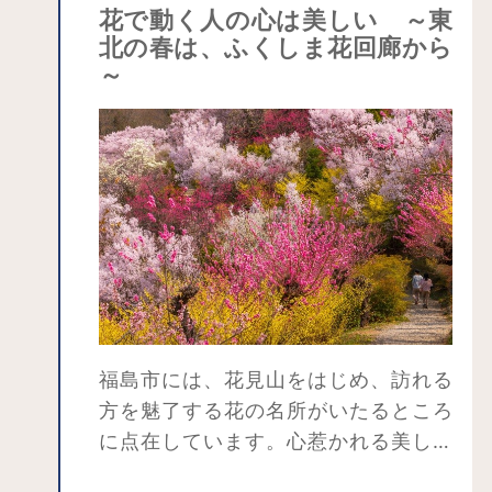
した。
花で動く人の心は美しい ～東
北の春は、ふくしま花回廊から
花見山公園とその周辺の美しい景観
～
は、福島市渡利地区の花木生産農家の
集落による色とりどりの花木畑やきれ
いな小川、里の原風景で織りなされて
います。春になると梅・ハナモモ・
桜・レンギョウ・ボケ・モクレンなど
約70種類の花々が次々と咲き競い、周
辺の花木農家の畑と共に山全体が淡い
ピンク色に染まって見える様は圧巻で
す。天気の良い日には、吾妻連峰や安
達太良連邦を望めます。吾妻小富士に
福島市には、花見山をはじめ、訪れる
降り積もった雪が解けはじめると、山
方を魅了する花の名所がいたるところ
肌にはうさぎの形をした残雪がみら
に点在しています。心惹かれる美しい
れ、「吾妻山の雪うさぎ」の景色を楽
をめぐる「ふくしま花回廊の旅」をぜ
しむことができます。また、山頂から