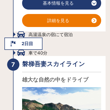
基本情報を見る
ます。湧き出たばかりの湯は無色透
明、空気に触れることで湯花が発生
し、白く濁ります。この白濁湯の硫黄
詳細を見る
泉は薬効成分が高く、神経痛や糖尿
病、アトピー性皮膚炎などに効能があ
高湯温泉の宿にて宿泊
るとされています。
2日目
【源泉力】高湯温泉の療養効果を検証
車で40分
する実証事業の結果から、高湯の主要
源泉全てに、国内でもトップクラスの
磐梯吾妻スカイライン
抗酸化力があります。これは全国的に
見ても大変珍しく、しかも、江戸時代
雄大な自然の中をドライブ
の開湯以来約400年以上の間、給湯方法
を変えずに引湯させていることは驚く
べきことであり、まさに天与の恵みと
いえます。
【温泉力】開湯以来「源泉かけ流し」