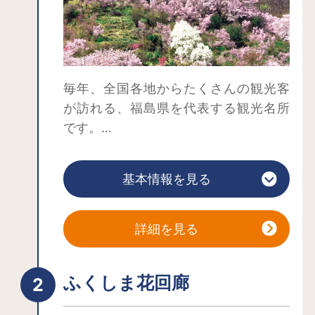
毎年、全国各地からたくさんの観光客
が訪れる、福島県を代表する観光名所
です。
写真家の故・秋山庄太郎氏が「福島に
桃源郷あり」と称えて全国に紹介し、
基本情報を見る
福島市が全国に誇る花の名所として知
られるようになりました。この辺りの
地区は花木農家が点在する地域で、中
詳細を見る
でも花見山公園は「きれいな花をたく
さんの人に見てほしい」との想いか
ふくしま花回廊
ら、昭和34年より私有地が一般開放さ
れ初代園主から代々受け継がれてきま