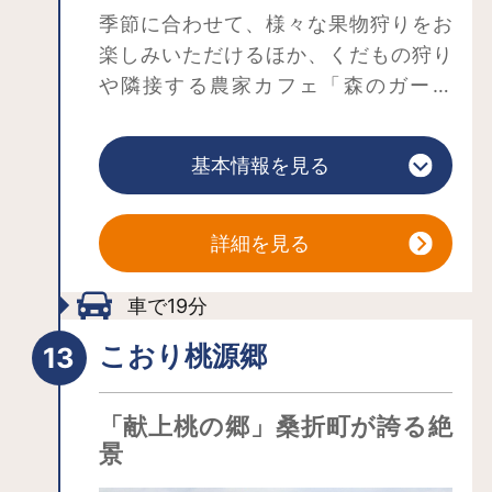
置し、無料駐車場63台分を完備する施
季節に合わせて、様々な果物狩りをお
設です。 こけしの絵付け体験も可能
楽しみいただけるほか、くだもの狩り
で、ここから見る土湯温泉の姿は絶景
や隣接する農家カフェ「森のガーデ
です。
ン」で新鮮な旬の果物パフェも人気で
す。
・おららのコミセ えび釣りカフェ・
基本情報を見る
おららの酒BAR・醇醸蔵 ・女沼サッ
プ・カヤック
詳細を見る
車で19分
こおり桃源郷
「献上桃の郷」桑折町が誇る絶
景