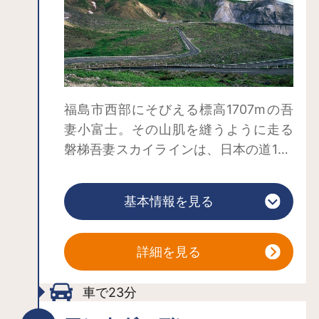
にこだわり続けています。地区内にあ
るすべての浴槽が、自然湧出に加え、
機械による汲み上げをせず、地盤の高
低差を利用する自然流下式で引湯し、
溢れ出た湯はそのまま排出していま
福島市西部にそびえる標高1707mの吾
す。「湯の力」を最大限に享受できる
妻小富士。その山肌を縫うように走る
最適な方法を、高湯の先達らは自らの
磐梯吾妻スカイラインは、日本の道100
身体で実感し、守り伝えてきました。
選にも選ばれている。高湯温泉と土湯
【地域力】高湯には古くから「一切の
峠を結ぶ、全長約29kmの山岳観光道路
鳴り物を禁ず」という慣習があり、療
基本情報を見る
で、最高標高1,622ｍ、平均標高1,350m
養目的のため歓楽的な遊びなどを禁じ
を走るパノラマコースは、まさに”空を
てきました。また、この地に相応しく
走る道”。つばくろ谷や天狗の庭、湖見
詳細を見る
ない大規模開発を行わず、山峡の静か
（うみみ）峠に代表される「吾妻八
な環境を現在も守り続けています。地
景」などビューポイントも数多く存
車で23分
域全体で吾妻の自然を尊び、湯を受け
在。春の「雪の回廊」、初夏の新緑、
継いできたからこそ、開湯時と変わら