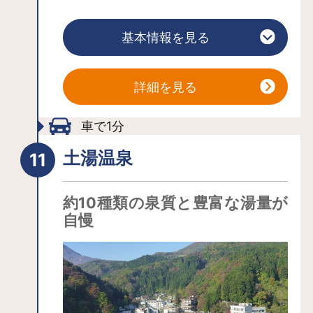
（ゆめ）エビ」。釣ったエビはバーベ
キューの様に素焼きにして食べること
基本情報を見る
ができます。大人から子どもまで夢中
になる体験です。※エビ水槽のメンテナ
ンスでエビ釣り休止している場合もご
詳細を見る
ざいますのでご了承ください。
車で1分
土湯温泉
約10種類の泉質と豊富な湯量が
自慢