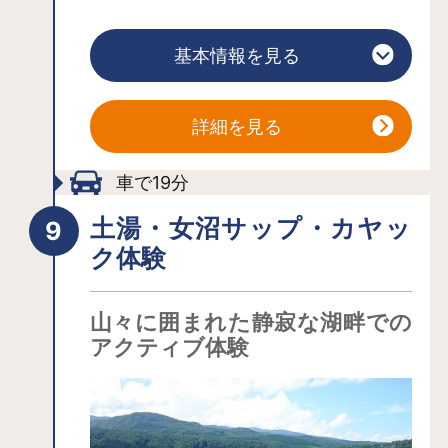
かな逸品を扱うショップが揃っていま
す。四季折々の風景を眺めながら、地
基本情報を見る
ビールやこけし館、おしゃれ雑貨、グ
ルメなどをぜひお楽しみください。
※メインシンボルとなっている聖アンナ
詳細を見る
教会は、かつては信徒、未信徒に関わ
らず、厳粛なセレモニーである教会挙
車で19分
式が執り行われましたが、現在は閉館
土湯・女沼サップ・カヤッ
しています。
ク体験
山々に囲まれた静寂な湖畔での
アクティブ体験