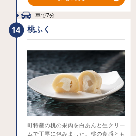
桃の花が咲き、農家の方が摘花するま
での短い間しか見ることができない貴
車で7分
重な景色となっています。
桃ふく
町特産の桃の果肉を白あんと生クリー
ムで丁寧に包みました。桃の食感とも