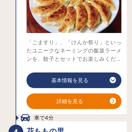
春には1万人以上の観光客が訪れる。◆
信夫山公園（福島市太子堂1 ） 【見
頃】4月中旬～ 春の到来を告げるマン
サクに続き、4月中旬の信夫山は大勢の
花見客でにぎわう。 税務署前の桜並
「ごますり」、「けんか祭り」といっ
木や信夫山東部にある岩谷観音の桜も
たユニークなネーミングの飯坂ラーメ
見ごたえがあり、駒山周辺では夜のラ
ンを、餃子とセットでお楽しみくださ
イトアップがある。◆芳水の桜（福島
い。手作り餃子は、注文が入ってから
市松川町金沢字小手山浦地内） 【見
一つ一つ包んで焼き上げています。タ
頃】4月中旬～ 立ち姿の美しさは群を
基本情報を見る
レも自家製で、食べた時の具材の食感
抜くしだれ桜。 例年、4月中旬から下
との相性もばっちりです。ラーメンの
旬にかけて花期を迎える。 個人所有
ほかにも、そばやうどん、丼類（かつ
詳細を見る
の桜だが花期期間中は一般にも開放さ
丼・天丼など）のメニューも豊富で
れる。 そばの農業用水池に映る姿を
す。保原屋という店名は、創業者の出
車で4分
目的に、多くの写真愛好家が訪れる。
身地の保原町（現在の伊達市保原町）
◆慈徳寺の種まき桜（福島市佐原字寺
花ももの里