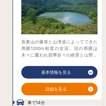
吾妻山の爆発と山津波によってできた
周囲1200m程度の女沼。沼の周囲は
木々に覆われ四季折々の絶景と山野草
が楽しめ、遠浅で波もなく穏やかな
沼。この環境を生かしたサップ・カヤ
基本情報を見る
ック体験やボート遊覧で、沼の中央か
ら360度の景色を堪能しませんか？
詳細を見る
車で14分