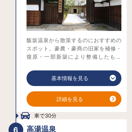
る。 このような自生の群生地は全国
でも稀のため、地元の守る会が大切に
保護している。 毎年5月に限定公開さ
れる。 入場には保護活動協力金が必
要。◆土合舘公園のアジサイ（福島市
飯坂温泉から散策するのにおすすめの
松川町字土合舘7） 【見頃】7月上旬
スポット。豪農・豪商の旧家を補修・
～中旬 およそ5,000株のアジサイが約
復原・一部新築により整備したもの
5ヘクタールの公園内に咲き並ぶ。 晴
で、福島県内で現存する最大で最古の
れた日に散策するもよし、梅雨時の花
土蔵「十間蔵」や近代和風住宅の主屋
らしく雨の中、しずくとの競演を楽し
基本情報を見る
など、歴史的価値の高い建物が現存し
むのもまた別格。◆高倉山（福島市山
ています。現在の敷地面積は、約4,000
田） 【見頃】4月中旬～ 小高い山に
平方メートル（約1,230坪）あり、かつ
詳細を見る
ソメイヨシノや赤・白・紅色のハナモ
ては現在の約2倍以上の面積があったと
モなどが咲き誇る。 頂上からは四方
伝えられています。
車で30分
が見渡せ、東に福島市街地、西に吾
邸内には車いすの方も利用できる「足
妻・安達太良連峰が望める。※この他に
高湯温泉
湯・手湯」があり、源泉掛け流しの温