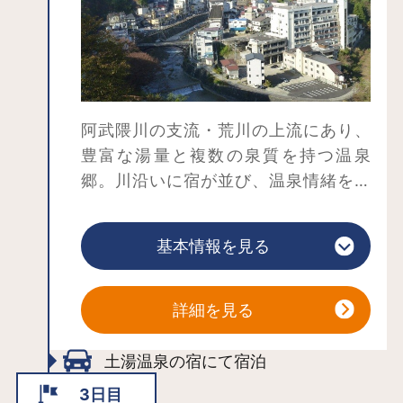
阿武隈川の支流・荒川の上流にあり、
豊富な湯量と複数の泉質を持つ温泉
郷。川沿いに宿が並び、温泉情緒を満
喫できる。さらに奥にある土湯峠温泉
郷では、秘湯ムードを堪能できる。温
基本情報を見る
泉の泉質は肌に優しい無色透明の単純
温泉、保温保湿効果が高い炭酸水素塩
泉、白濁した硫黄の匂いと秘湯感が漂
詳細を見る
う硫黄泉などお好みに合わせた宿と泉
質を選ぶことができる。温泉街には足
土湯温泉の宿にて宿泊
湯も点在するので、街歩きの途中に寄
3日目