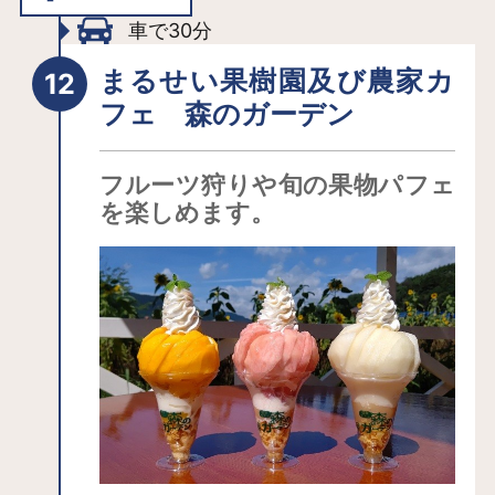
ってみては？
車で30分
【土湯こけし】 土湯温泉は遠刈田、
鳴子と並ぶ三大こけしの発祥地と言わ
まるせい果樹園及び農家カ
れています。 頭頂部の「蛇の目模
フェ 森のガーデン
様」、クジラ目にたれ鼻、おちょぼ口
が特徴で、つい欲しくなる伝統工芸品
フルーツ狩りや旬の果物パフェ
です。 絵付け体験も人気です。
を楽しめます。
【湯楽座】 土湯温泉の観光案内所、
カフェレストラン、お土産や日用雑貨
がそろう売店、宿泊部屋などが完備し
てあります。 道路向かいの「公衆浴
場仲之湯」で、温泉につかりながらゆ
ったりくつろぐこともできます。 土
湯温泉にお越しの際はぜひお立ち寄り
ください。
【湯愛舞台】 土湯温泉の表玄関に位