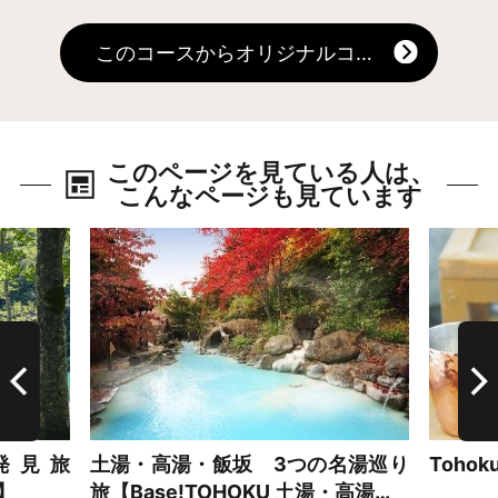
このコースからオリジナルコースを作る
このページを見ている人は、
こんなページも見ています
詳細はこちら
詳細は
発見旅
土湯・高湯・飯坂 3つの名湯巡り
Toh
泉】
旅【Base!TOHOKU 土湯・高湯…