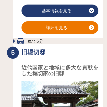
廻遊式庭園。 4月中旬にはサクラ、5
です。代表的な品種として、矢口・寒
月に入るとシャクナゲ、アヤメなどが
基本情報を見る
白・菊桃・源平枝垂れ・照手水密・箒
咲き誇り、続いてハナショウブが彩り
桃など。4月初めから下旬まで約1か月
を添え、秋口には萩が見頃を迎え
にわたり、色とりどりに咲き乱れる桃
詳細を見る
る。 入園料大人500円、小人250円。
源郷のような景色をご覧ください。
◆あづま総合運動公園（福島市佐原字
徒歩圏内には秋保・鳴子と並び欧州三
車で5分
神事場1） 【見頃】4月下旬～11月上
名湯に数えられる飯坂温泉がありま
旬 約800本のソメイヨシノをはじめ、
旧堀切邸
す。日本最古の歴史と東北髄一の規模
自然林を含めると4,000本あまりの桜が
を持つ温泉郷に寄り、温泉情緒を満喫
咲き誇り、家族連れの人気を集めてい
近代国家と地域に多大な貢献を
してみては？
る。 初夏には野草の女王である約
した堀切家の旧邸
10,000本ものヤマユリ、秋にはライト
アップされたイチョウ並木が出迎えて
くれる。◆クマガイソウの里（福島市
松川町水原字鎌倉山地内） 【見頃】5
月上旬～下旬 約5,000株の花が咲き誇