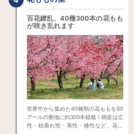
に因んだもの。
前9） 【見頃】4月中旬～ 樹齢およ
そ300年以上のしだれ桜。 昔からこの
百花繚乱、40種300本の花もも
桜の開花を目安に種をまいたことか
が咲き乱れます
ら、種まき桜と呼ばれている。 市街
の眺望もよく、福島市の天然記念物に
も指定されている。◆花やしき公園
（福島市飯野町字東鎮石内(ひがししん
しゃくうち)地内 外） 【見頃】4月中
旬～下旬 ハナモモを中心にレンギョ
ウ、椿など園内外に約7,000本の花々が
咲き誇る。 手作りの遊歩道が整備さ
れており、高台からの眺望は圧巻。
近年は口コミで広まり、来訪者が急増
世界中から集めた40種類の花ももを80
しているスポット。◆浄楽園（福島市
アールの敷地に約300本植栽！樹姿は立
桜本字荒神38） 【見頃】4月中旬～9
性・枝垂れ性・箒性・矮性など、花色
月上旬 室町時代の趣をたたえる池泉
も赤・ピンク・白・咲き分けなど様々