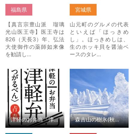
福島県
宮城県
【真言宗豊山派 瑠璃
山元町のグルメの代表
光山医王寺】医王寺は
といえば「ほっきめ
826（天長3）年、弘法
し」。ほっきめしは、
大使御作の薬師如来像
生のホッキ貝を醤油ベ
を勧請し…
ースのタレ…
津軽のお弁当「津軽
森吉山の樹氷(秋田県北
弁」 の詳細はこちら
秋田市) の詳細はこちら
津軽のお弁当「津軽弁」
森吉山の樹氷(秋田県北秋田市)