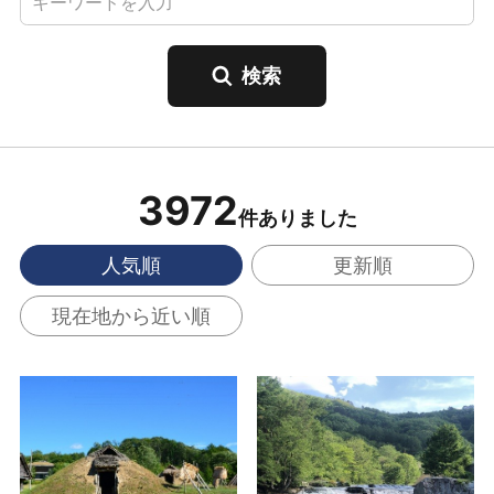
3972
件ありました
人気順
更新順
現在地から近い順
御所野縄文公園・御所
大川七滝 の詳細はこち
野縄文博物館 の詳細は
ら
こちら