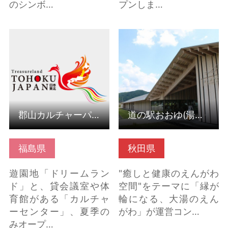
のシンボ…
プンしま…
郡山カルチャーパーク
道の駅おおゆ(湯の駅お
の詳細はこちら
おゆ) (秋田県鹿角市) の
詳細はこちら
郡山カルチャーパーク
道の駅おおゆ(湯の駅おおゆ) (秋田県鹿角市)
福島県
秋田県
遊園地「ドリームラン
"癒しと健康のえんがわ
ド」と、貸会議室や体
空間"をテーマに「縁が
育館がある「カルチャ
輪になる、大湯のえん
ーセンター」、夏季の
がわ」が運営コン…
みオープ…