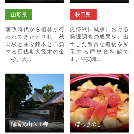
山形県
秋田県
藩政時代から植林が行
史跡秋田城跡における
われてきたとされ、秋
発掘調査の成果や、出
田杉と並ぶ銘木と自負
土した豊富な遺物を展
する長伐期大径木の金
示する歴史資料館で
山杉。大…
す。平安時…
瑠璃光山医王寺 の詳細
ほっきめし の詳細はこ
はこちら
ちら
瑠璃光山医王寺
ほっきめし