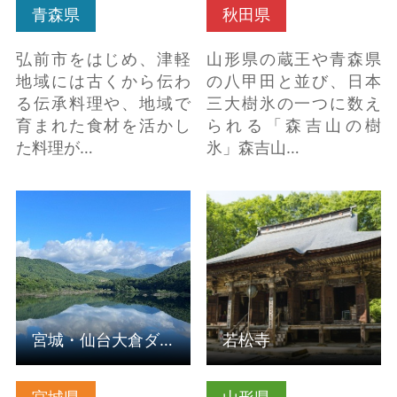
青森県
秋田県
弘前市をはじめ、津軽
山形県の蔵王や青森県
地域には古くから伝わ
の八甲田と並び、日本
る伝承料理や、地域で
三大樹氷の一つに数え
育まれた食材を活かし
られる「森吉山の樹
た料理が…
氷」森吉山…
宮城・仙台大倉ダム・
若松寺 の詳細はこちら
大倉川渓谷SUP体験ツア
ー の詳細はこちら
宮城・仙台大倉ダム・大倉川渓谷SUP体験ツアー
若松寺