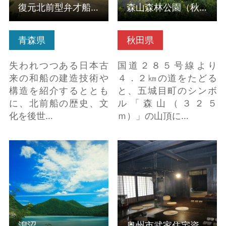
復元北前型弁才船「みちのく丸」
森山森林公園（秋田県五城目町）
青森県
秋田県
失われつつある日本古
国道２８５号線より
来の和船の建造技術や
４．２㎞の道をたどる
構造を紹介するととも
と、五城目町のシンボ
に、北前船の歴史、文
ル「森山（３２５
化を後世…
ｍ）」の山頂に…
潟沼 の詳細はこちら
奥州市武家住宅資料館
の詳細はこちら
潟沼
奥州市武家住宅資料館