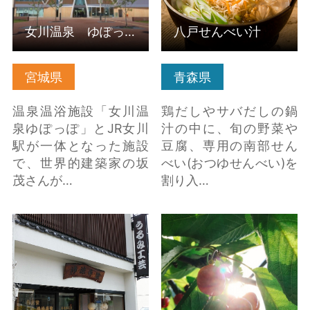
女川温泉 ゆぽっぽ
八戸せんべい汁
宮城県
青森県
温泉温浴施設「女川温
鶏だしやサバだしの鍋
泉ゆぽっぽ」とJR女川
汁の中に、旬の野菜や
駅が一体となった施設
豆腐、専用の南部せん
で、世界的建築家の坂
べい(おつゆせんべい)を
茂さんが…
割り入…
うるみ工芸(盛岡小さな
天童温泉発「朝摘みさ
博物館) の詳細はこちら
くらんぼ狩り30分食べ
比べ放題 -畑でドリ… の
詳細はこちら