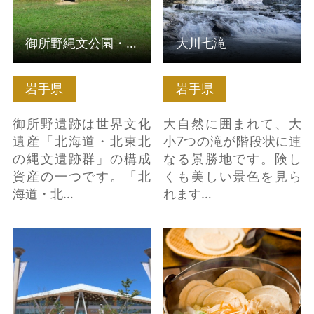
御所野縄文公園・御所野縄文博物館
大川七滝
岩手県
岩手県
御所野遺跡は世界文化
大自然に囲まれて、大
遺産「北海道・北東北
小7つの滝が階段状に連
の縄文遺跡群」の構成
なる景勝地です。険し
資産の一つです。「北
くも美しい景色を見ら
海道・北…
れます…
女川温泉 ゆぽっぽ の
八戸せんべい汁 の詳細
詳細はこちら
はこちら