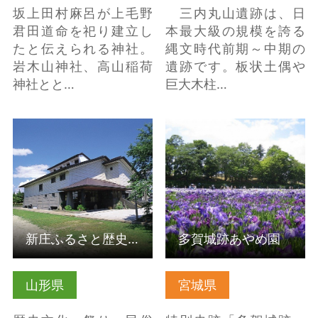
坂上田村麻呂が上毛野
三内丸山遺跡は、日
君田道命を祀り建立し
本最大級の規模を誇る
たと伝えられる神社。
縄文時代前期～中期の
岩木山神社、高山稲荷
遺跡です。板状土偶や
神社とと…
巨大木柱…
新庄ふるさと歴史セン
多賀城跡あやめ園 の詳
ター の詳細はこちら
細はこちら
新庄ふるさと歴史センター
多賀城跡あやめ園
山形県
宮城県