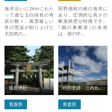
海岸沿いに2kmにわた
田野畑村の南の海岸に
って連なる白緑色の奇
あり、圧倒的な高さの
岩の数々。風雪厳しい
断崖絶壁が特徴です。
冬の荒波が削り上げた
｢鵜の巣断崖｣の名前
大自然の…
は、崖の中…
猿賀神社 の詳細はこち
特別史跡 三内丸山遺
ら
跡 の詳細はこちら
猿賀神社
特別史跡 三内丸山遺跡
青森県
青森県