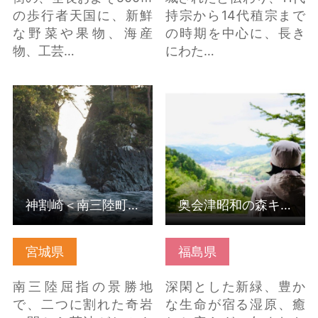
の歩行者天国に、新鮮
持宗から14代稙宗まで
な野菜や果物、海産
の時期を中心に、長き
物、工芸…
にわた…
神割崎＜南三陸町＞ の
奥会津昭和の森キャン
詳細はこちら
プ場 の詳細はこちら
神割崎＜南三陸町＞
奥会津昭和の森キャンプ場
宮城県
福島県
南三陸屈指の景勝地
深閑とした新緑、豊か
で、二つに割れた奇岩
な生命が宿る湿原、癒