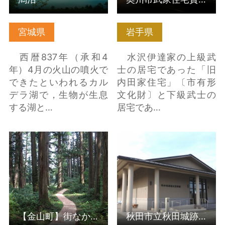
宮城県
岩手県
西暦837年（承和4
水沢伊達家の上級武
年）4月の火山の噴火で
士の居宅であった「旧
できたといわれるカル
内田家住宅」〔市有形
デラ湖で，生物が生息
文化財〕と下級武士の
する湖と…
居宅であ…
【金山町】街なか散策
秋田市立秋田城跡歴史
「金山杉と街並みを楽
資料館（秋田県秋田
しむ」 の詳細はこちら
市） の詳細はこちら
【金山町】街なか散策「金山杉と街並みを楽しむ」
秋田市立秋田城跡歴史資料館（秋田県秋田市）