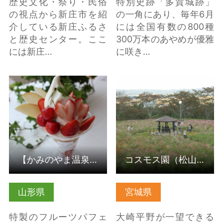
歴史文化・祭り・民俗
特別史跡「多賀城跡」
の視点から新庄市を紹
の一角にあり、毎年6月
介している新庄ふるさ
には全国有数の800種
と歴史センター。ここ
300万本のあやめが優雅
には新庄…
に咲き…
【かみのやま温泉】高
コスモス園（松山御本
橋フルーツランド Ｈ
丸公園） の詳細はこち
ＡＴＡＫＥ ＳＴＹ… の
ら
詳細はこちら
【かみのやま温泉】高橋フルーツランド ＨＡＴＡＫＥ ＳＴＹ…
コスモス園（松山御本丸公園）
山形県
宮城県
特製のフルーツパフェ
大崎平野が一望できる