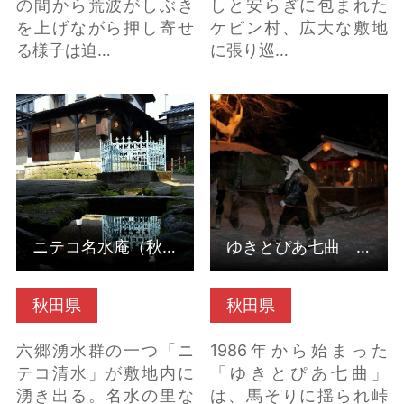
の間から荒波がしぶき
しと安らぎに包まれた
を上げながら押し寄せ
ケビン村、広大な敷地
る様子は迫…
に張り巡…
ニテコ名水庵（秋田県
ゆきとぴあ七曲 花嫁
美郷町） の詳細はこち
道中（秋田県羽後町）
ら
の詳細はこちら
ニテコ名水庵（秋田県美郷町）
ゆきとぴあ七曲 花嫁道中（秋田県羽後町）
秋田県
秋田県
六郷湧水群の一つ「ニ
1986年から始まった
テコ清水」が敷地内に
「ゆきとぴあ七曲」
湧き出る。名水の里な
は、馬そりに揺られ峠