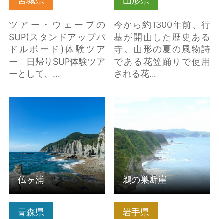
宮城県
山形県
ツアー・ウェーブの
今から約1300年前、行
SUP(スタンドアップパ
基が開山した歴史ある
ドルボード)体験ツア
寺。山形の夏の風物詩
ー！日帰りSUP体験ツア
である花笠踊りで使用
ーとして、…
される花…
仏ヶ浦 の詳細はこちら
鵜の巣断崖 の詳細はこ
ちら
仏ヶ浦
鵜の巣断崖
青森県
岩手県