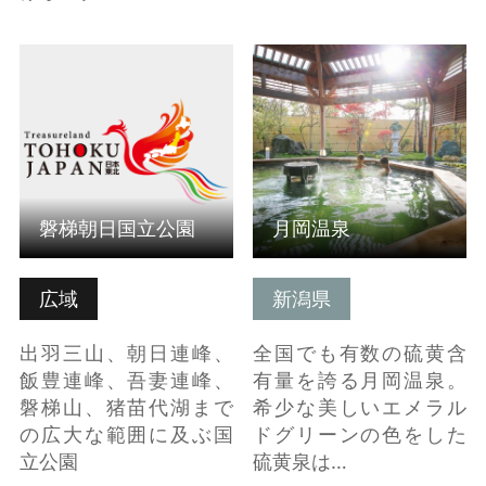
磐梯朝日国立公園 の詳
月岡温泉 の詳細はこち
細はこちら
ら
磐梯朝日国立公園
月岡温泉
広域
新潟県
出羽三山、朝日連峰、
全国でも有数の硫黄含
飯豊連峰、吾妻連峰、
有量を誇る月岡温泉。
磐梯山、猪苗代湖まで
希少な美しいエメラル
の広大な範囲に及ぶ国
ドグリーンの色をした
立公園
硫黄泉は…