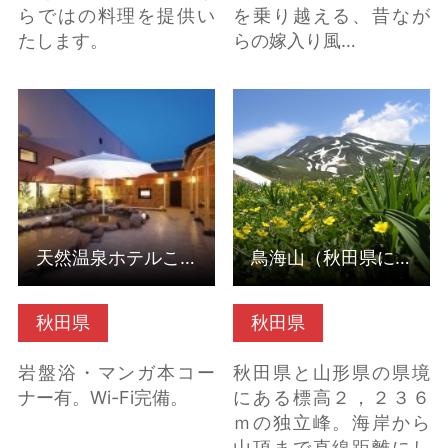
らではの料理を提供い
を乗り越える、昔なが
たします。
らの嫁入り風…
天然温泉ホテルこまち
鳥海山（秋田県にかほ
（秋田県秋田市） の詳
市） の詳細はこちら
細はこちら
天然温泉ホテルこまち（秋田県秋田市）
鳥海山（秋田県にかほ市）
秋田県
秋田県
岩盤浴・マンガ本コー
秋田県と山形県の県境
ナー有。Wi-Fi完備。
にある標高２，２３６
ｍの独立峰。海岸から
山頂まで直線距離にし