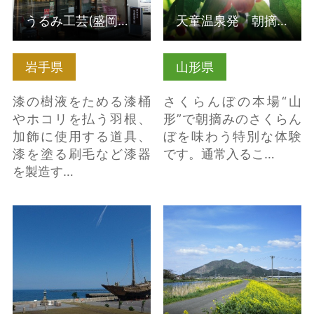
うるみ工芸(盛岡小さな博物館)
天童温泉発「朝摘みさくらんぼ狩り30分食べ比べ放題 -畑でドリ…
岩手県
山形県
漆の樹液をためる漆桶
さくらんぼの本場“山
やホコリを払う羽根、
形”で朝摘みのさくらん
加飾に使用する道具、
ぼを味わう特別な体験
漆を塗る刷毛など漆器
です。通常入るこ…
を製造す…
復元北前型弁才船「み
森山森林公園（秋田県
ちのく丸」 の詳細はこ
五城目町） の詳細はこ
ちら
ちら