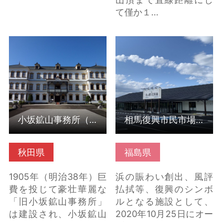
て僅か１…
小坂鉱山事務所（秋田
相馬復興市民市場（浜
県小坂町） の詳細はこ
の駅 松川浦） の詳細
ちら
はこちら
小坂鉱山事務所（秋田県小坂町）
相馬復興市民市場（浜の駅 松川浦）
秋田県
福島県
1905年（明治38年）巨
浜の賑わい創出、風評
費を投じて豪壮華麗な
払拭等、復興のシンボ
「旧小坂鉱山事務所」
ルとなる施設として、
は建設され、小坂鉱山
2020年10月25日にオー