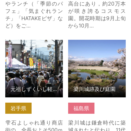
やランチ（「季節のパ
高台にあり，約20万本
フェ」「気まぐれラン
が咲き誇るコスモス
チ」「HATAKEピザ」な
園。開花時期は9月上旬
ど）をご…
から10月…
元祖しずくいし軽トラ
梁川城跡及び庭園 の詳
市 の詳細はこちら
細はこちら
元祖しずくいし軽トラ市
梁川城跡及び庭園
岩手県
福島県
雫石よしゃれ通り商店
梁川城は鎌倉時代に築
街の、全長およそ500ｍ
城されたと伝わり、11代