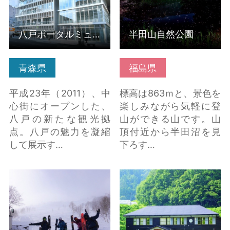
八戸ポータルミュージアムはっち
半田山自然公園
青森県
福島県
平成23年（2011）、中
標高は863ｍと、景色を
心街にオープンした、
楽しみながら気軽に登
八戸の新たな観光拠
山ができる山です。山
点。八戸の魅力を凝縮
頂付近から半田沼を見
して展示す…
下ろす…
雪上車でゆく 八幡平
森林の分校ふざわ の詳
CAT POWDER RIDE ツ
細はこちら
アー の詳細はこちら