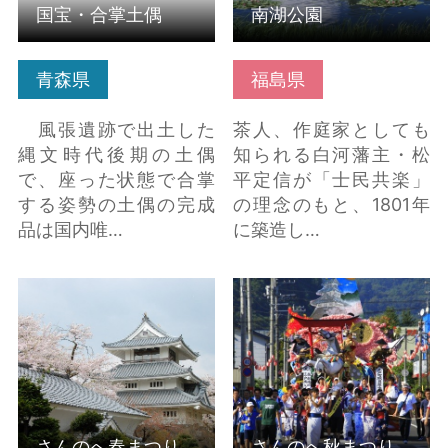
国宝・合掌土偶
南湖公園
青森県
福島県
風張遺跡で出土した
茶人、作庭家としても
縄文時代後期の土偶
知られる白河藩主・松
で、座った状態で合掌
平定信が「士民共楽」
する姿勢の土偶の完成
の理念のもと、1801年
品は国内唯…
に築造し…
さんのへ春まつり の詳
さんのへ秋まつり の詳
細はこちら
細はこちら
さんのへ春まつり
さんのへ秋まつり