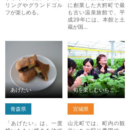
リングやグランドゴル
に創業した大鰐町で最
フが楽しめる。
も古い温泉旅館で、平
成29年には、本館と土
蔵が国…
あげたい の詳細はこち
旬を楽しむいちご狩り
ら
の詳細はこちら
あげたい
旬を楽しむいちご狩り
青森県
宮城県
「あげたい」は、一度
山元町では、町内の観