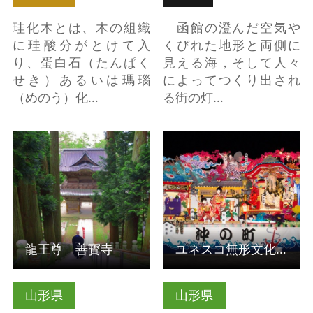
珪化木とは、木の組織
函館の澄んだ空気や
に珪酸分がとけて入
くびれた地形と両側に
り、蛋白石（たんぱく
見える海，そして人々
せき）あるいは瑪瑙
によってつくり出され
（めのう）化…
る街の灯…
龍王尊 善寳寺 の詳細
ユネスコ無形文化遺
はこちら
産 新庄まつり の詳細
はこちら
龍王尊 善寳寺
ユネスコ無形文化遺産 新庄まつり
山形県
山形県