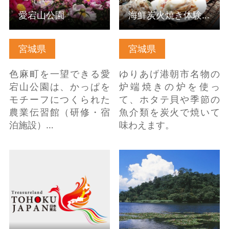
愛宕山公園
海鮮炭火焼き体験 ゆりあげ港朝市
宮城県
宮城県
色麻町を一望できる愛
ゆりあげ港朝市名物の
宕山公園は、かっぱを
炉端焼きの炉を使っ
モチーフにつくられた
て、ホタテ貝や季節の
農業伝習館（研修・宿
魚介類を炭火で焼いて
泊施設）…
味わえます。
国宝・合掌土偶 の詳細
南湖公園 の詳細はこち
はこちら
ら