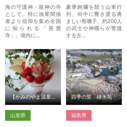
海の守護神・龍神の寺
豪華絢爛を競う山車行
として、特に漁業関係
列、街中に響き渡る勇
者より信仰を集め全国
ましい祭囃子、約200人
に知られる「善寶
の武士や神職らが警護
寺」。境内に…
する古…
【かみのやま温泉】高
四季の里 緑水苑 の詳
橋フルーツランド Ｈ
細はこちら
ＡＴＡＫＥ ＳＴＹ… の
詳細はこちら
【かみのやま温泉】高橋フルーツランド ＨＡＴＡＫＥ ＳＴＹ…
四季の里 緑水苑
山形県
福島県