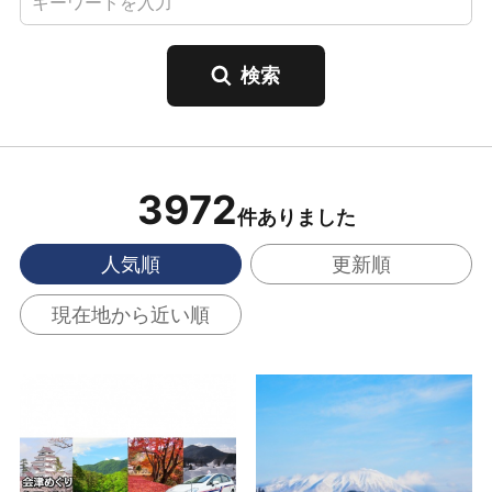
3972
件ありました
人気順
更新順
現在地から近い順
会津めぐり観光タクシ
つなぎ温泉 の詳細はこ
ープラン の詳細はこち
ちら
ら