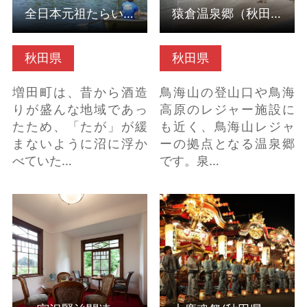
全日本元祖たらいこぎ選手権大会（秋田県横手市）
猿倉温泉郷（秋田県由利本荘市）
秋田県
秋田県
増田町は、昔から酒造
鳥海山の登山口や鳥海
りが盛んな地域であっ
高原のレジャー施設に
たため、「たが」が緩
も近く、鳥海山レジャ
まないように沼に浮か
ーの拠点となる温泉郷
べていた…
です。泉…
＜宮沢賢治関連＞旧橋
大鹿魂祭(秋田県鹿角市)
本家別邸（茶寮かだ
の詳細はこちら
ん） の詳細はこちら