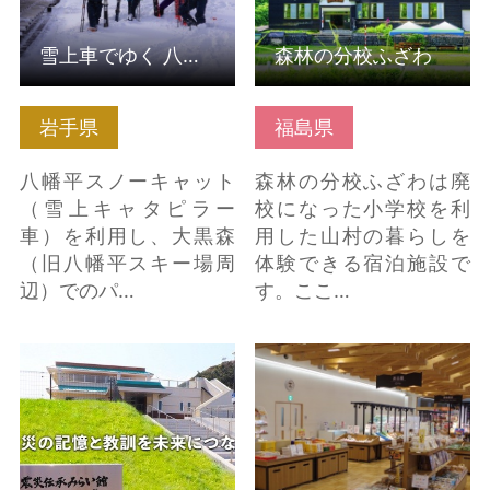
雪上車でゆく 八幡平CAT POWDER RIDE ツアー
森林の分校ふざわ
岩手県
福島県
八幡平スノーキャット
森林の分校ふざわは廃
（雪上キャタピラー
校になった小学校を利
車）を利用し、大黒森
用した山村の暮らしを
（旧八幡平スキー場周
体験できる宿泊施設で
辺）でのパ…
す。ここ…
いわき震災伝承みらい
道の駅ふたつい（秋田
館 の詳細はこちら
県能代市） の詳細はこ
ちら