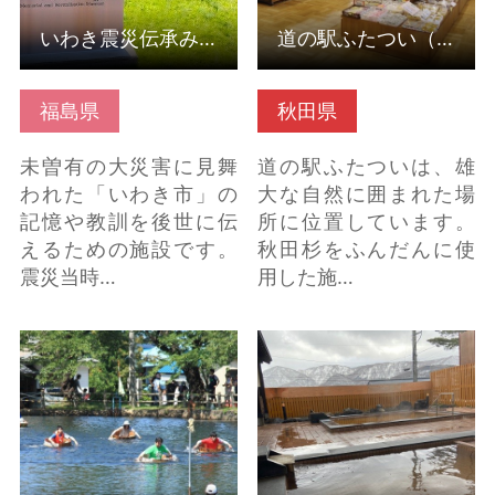
いわき震災伝承みらい館
道の駅ふたつい（秋田県能代市）
福島県
秋田県
未曽有の大災害に見舞
道の駅ふたついは、雄
われた「いわき市」の
大な自然に囲まれた場
記憶や教訓を後世に伝
所に位置しています。
えるための施設です。
秋田杉をふんだんに使
震災当時…
用した施…
全日本元祖たらいこぎ
猿倉温泉郷（秋田県由
選手権大会（秋田県横
利本荘市） の詳細はこ
手市） の詳細はこちら
ちら