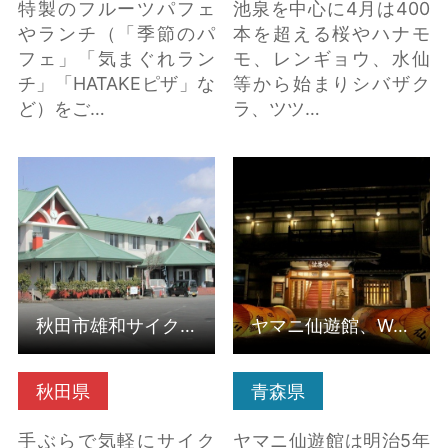
特製のフルーツパフェ
池泉を中心に4月は400
やランチ（「季節のパ
本を超える桜やハナモ
フェ」「気まぐれラン
モ、レンギョウ、水仙
チ」「HATAKEピザ」な
等から始まりシバザク
ど）をご…
ラ、ツツ…
秋田市雄和サイクリン
ヤマニ仙遊館、WANY
グターミナル（秋田県
の詳細はこちら
秋田市） の詳細はこち
ら
秋田市雄和サイクリングターミナル（秋田県秋田市）
ヤマニ仙遊館、WANY
秋田県
青森県
手ぶらで気軽にサイク
ヤマニ仙遊館は明治5年