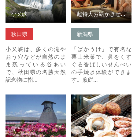
小又峡
超特大お絵かきせんべい焼き体験
秋田県
新潟県
小又峡は、多くの滝や
「ばかうけ」で有名な
おう穴などが自然のま
栗山米菓で、鼻をくす
ま残っている谷あい
ぐる香ばしいせんべい
で、秋田県の名勝天然
の手焼き体験ができま
記念物に指…
す。煎餅…
愛宕山公園 の詳細はこ
海鮮炭火焼き体験 ゆ
ちら
りあげ港朝市 の詳細は
こちら