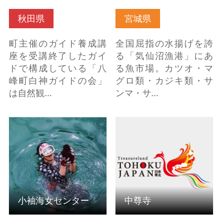
秋田県
宮城県
町主催のガイド養成講
全国屈指の水揚げを誇
座を受講終了したガイ
る「気仙沼漁港」にあ
ドで構成している「八
る魚市場。カツオ・マ
峰町白神ガイドの会」
グロ類・カジキ類・サ
は自然観…
ンマ・サ…
小袖海女センター の詳
中尊寺 の詳細はこちら
細はこちら
小袖海女センター
中尊寺