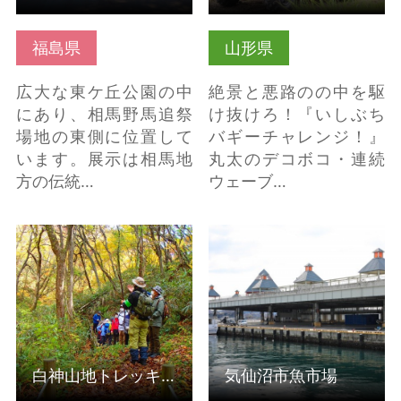
福島県
山形県
広大な東ケ丘公園の中
絶景と悪路のの中を駆
にあり、相馬野馬追祭
け抜けろ！『いしぶち
場地の東側に位置して
バギーチャレンジ！』
います。展示は相馬地
丸太のデコボコ・連続
方の伝統…
ウェーブ…
白神山地トレッキング
気仙沼市魚市場 の詳細
（ガイド付） の詳細は
はこちら
こちら
白神山地トレッキング（ガイド付）
気仙沼市魚市場