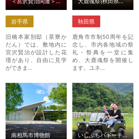
＜宮沢賢治関連＞旧橋本家別邸（茶寮かだん）
大鹿魂祭(秋田県鹿角市)
岩手県
秋田県
旧橋本家別邸（茶寮か
鹿角市市制50周年を記
だん）では、敷地内に
念し、市内各地域の祭
宮沢賢治が設計した花
礼・祭典を一堂に集
壇があり、自由に見学
め、大鹿魂祭を開催し
ができま…
ます。ユネ…
南相馬市博物館 の詳細
いしぶちバギーチャレ
はこちら
ンジ！ の詳細はこちら
南相馬市博物館
いしぶちバギーチャレンジ！