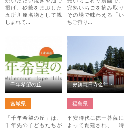
焼いたたい焼きを油で
光いちご狩り農園で、
揚げ、砂糖をまぶした
完熟いちごを摘み取り
五所川原名物として親
その場で味わえる「い
しまれて…
ちご狩り…
千年希望の丘 の詳細は
史跡慧日寺金堂・中門
こちら
の詳細はこちら
千年希望の丘
史跡慧日寺金堂・中門
宮城県
福島県
「千年希望の丘」は、
平安時代に徳一菩薩に
千年先の子どもたちが
よって創建され、一時