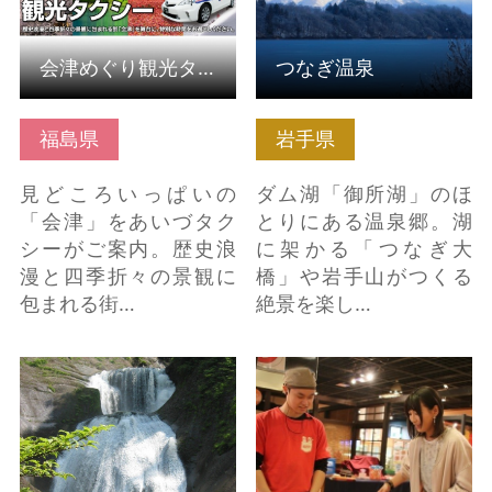
会津めぐり観光タクシープラン
つなぎ温泉
福島県
岩手県
見どころいっぱいの
ダム湖「御所湖」のほ
「会津」をあいづタク
とりにある温泉郷。湖
シーがご案内。歴史浪
に架かる「つなぎ大
漫と四季折々の景観に
橋」や岩手山がつくる
包まれる街…
絶景を楽し…
小又峡 の詳細はこちら
超特大お絵かきせんべ
い焼き体験 の詳細はこ
ちら