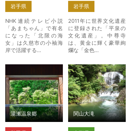
岩手県
岩手県
NHK連続テレビ小説
2011年に世界文化遺産
「あまちゃん」で有名
に登録された「平泉の
になった「北限の海
文化遺産」。中尊寺
女」は久慈市の小袖海
は、黄金に輝く豪華絢
岸で活躍する…
爛な「金色…
湯瀬温泉郷 の詳細はこ
関山大滝 の詳細はこち
ちら
ら
湯瀬温泉郷
関山大滝