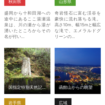
秋田県
山形県
盛岡から十和田湖への
奇岩怪石に富む渓谷を
途中にあるここ湯瀬温
豪快に流れ落ちる滝。
泉は、川の瀬から湯が
高さ10m、幅15mと幅広
湧いたところからその
な滝で、エメラルドグ
名が付い…
リーンの…
国指定特別天然記念
函館山からの眺望 の詳
物 「根反の大珪化
細はこちら
木」 の詳細はこちら
国指定特別天然記念物 「根反の大珪化木」
函館山からの眺望
岩手県
広域