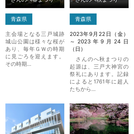
青森県
青森県
主会場となる三戸城跡
2023年9月22日（金）
城山公園は様々な桜が
～2023年9月24日
あり、毎年ＧＷの時期
（日）
に見ごろを迎えます。
さんのへ秋まつりの
その時期…
起源は、三戸大神宮の
祭礼にあります。記録
によると1761年に超人
たちから…
八戸ポータルミュージ
半田山自然公園 の詳細
アムはっち の詳細はこ
はこちら
ちら