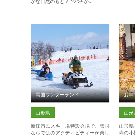
かな自然のもとミツバチが…
雪国ワンダーランド の詳細はこちら
お寺で
雪国ワンダーランド
お寺
山形県
山形
新庄市民スキー場特設会場で、雪国
山形県
ならではのアクティビティーが楽し
寺の小