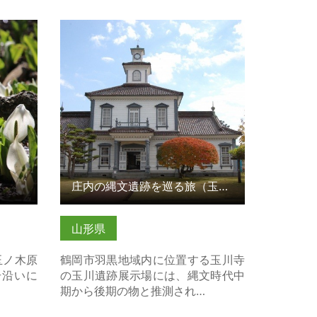
細はこち
庄内の縄文遺跡を巡る旅（玉川寺、
致道博物館） の詳細はこちら
庄内の縄文遺跡を巡る旅（玉川寺、致道博物館）
山形県
玉ノ木原
鶴岡市羽黒地域内に位置する玉川寺
号沿いに
の玉川遺跡展示場には、縄文時代中
…
期から後期の物と推測され…