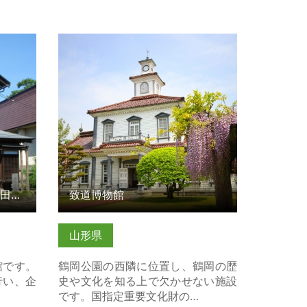
田町立歴
致道博物館 の詳細はこちら
ら
【山形県 大石田町】大石田町立歴史民俗資料館
致道博物館
山形県
館です。
鶴岡公園の西隣に位置し、鶴岡の歴
行い、企
史や文化を知る上で欠かせない施設
です。国指定重要文化財の…