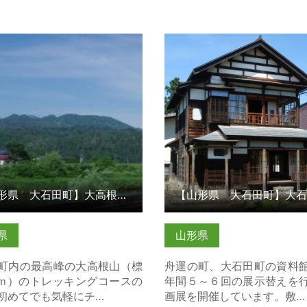
県 大石田町】大高根山登山
【山形県 大石田町】大石
はこちら
史民俗資料館 の詳細はこち
【山形県 大石田町】大高根山登山
県
山形県
町内の最高峰の大高根山（標
舟運の町、大石田町の資料
3ｍ）のトレッキングコースの
年間５～６回の展示替えを
初めてでも気軽にチ…
画展を開催しています。敷…