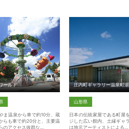
ールド の詳細はこちら
庄内町ギャラリー温泉町湯
はこちら
ワールド
庄内町ギャラリー温泉町
県
山形県
やま温泉から車で約10分、蔵
日本の伝統家屋である町屋
からも車で約20分と、主要温
ジした広い館内、土縁ギャ
らのアクセス抜群な…
は地元アーティストによる…