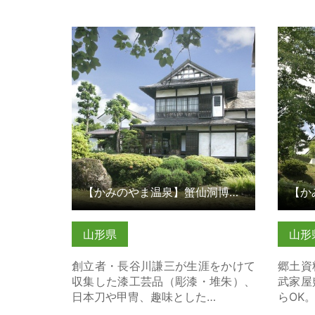
【かみのやま温泉】蟹仙洞博物館 の
【かみ
詳細はこちら
ンティ
【かみのやま温泉】蟹仙洞博物館
山形県
山形
創立者・長谷川謙三が生涯をかけて
郷土資
収集した漆工芸品（彫漆・堆朱）、
武家屋
日本刀や甲冑、趣味とした…
らOK