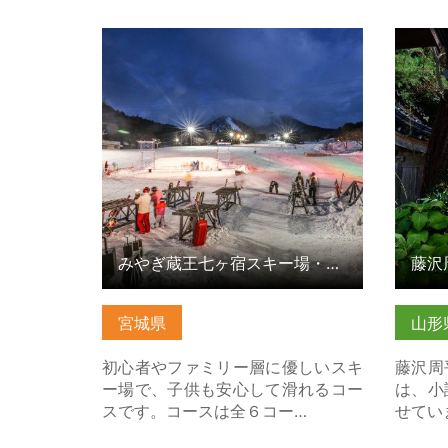
みやぎ蔵王七ヶ宿スキー場・きらら
藤沢周
の森 の詳細はこちら
詳細は
みやぎ蔵王七ヶ宿スキー場・きららの森
宮城県
山形
初心者やファミリー層に優しいスキ
藤沢周
ー場で、子供も安心して滑れるコー
は、小
スです。コースは全６コー…
せてい