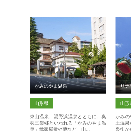
かみのやま温泉 の詳細はこちら
リナワ
かみのやま温泉
リナ
山形県
山形
東山温泉、湯野浜温泉とともに、奥
かみの
羽三楽郷といわれる「かみのやま温
王温泉
泉」武家屋敷や蔵など上山…
泉街か