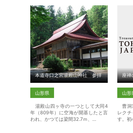
本道寺口之宮湯殿山神社 参拝 の詳
座禅の
細はこちら
本道寺口之宮湯殿山神社 参拝
座禅
山形県
山形
湯殿山四ヶ寺の一つとして大同4
曹洞宗
年（809年）に空海が開基したと言
レクチ
われ、かつては梁間32.7ｍ、…
す。初