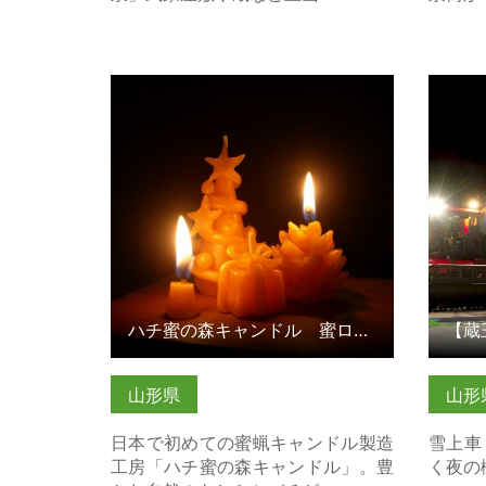
ハチ蜜の森キャンドル 蜜ロウソク
【蔵王
作り体験 の詳細はこちら
行く樹
ちら
ハチ蜜の森キャンドル 蜜ロウソク作り体験
山形県
山形
日本で初めての蜜蝋キャンドル製造
雪上車
工房「ハチ蜜の森キャンドル」。豊
く夜の