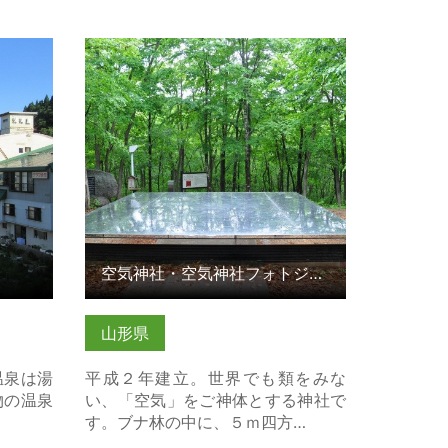
細はこち
空気神社・空気神社フォトジェニッ
クライトアップ の詳細はこちら
空気神社・空気神社フォトジェニックライトアップ
山形県
温泉は湯
平成２年建立。世界でも類をみな
物の温泉
い、「空気」をご神体とする神社で
す。ブナ林の中に、５ｍ四方…