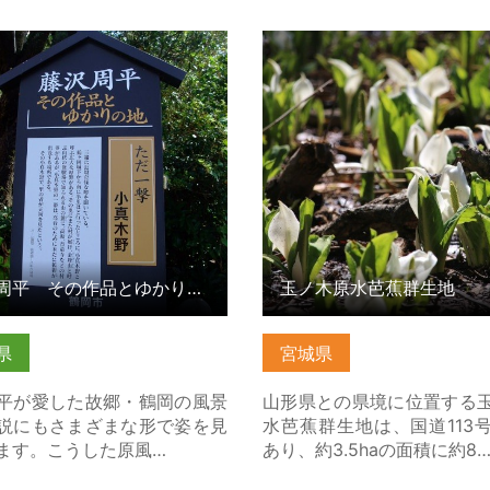
平 その作品とゆかりの地 の
玉ノ木原水芭蕉群生地 の詳
こちら
ら
藤沢周平 その作品とゆかりの地
玉ノ木原水芭蕉群生地
県
宮城県
平が愛した故郷・鶴岡の風景
山形県との県境に位置する
説にもさまざまな形で姿を見
水芭蕉群生地は、国道113
ます。こうした原風…
あり、約3.5haの面積に約8