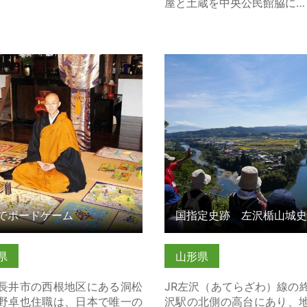
屋と土蔵を中央公民館脇に…
ボードゲーム の詳細はこちら
国指定史跡 左沢楯山城
（通称 日本一公園） の詳
ら
でボードゲーム
県
山形県
長井市の西根地区にある洞松
JR左沢（あてらざわ）線の
野卓也住職は、日本で唯一の
沢駅の北側の高台にあり、