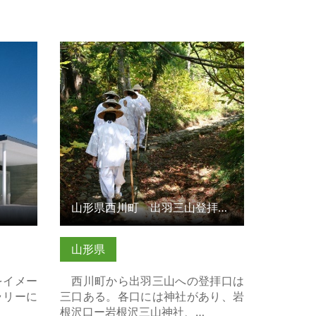
 の詳細
山形県西川町 出羽三山登拝口 三
口・街道巡り の詳細はこちら
湯
山形県西川町 出羽三山登拝口 三口・街道巡り
山形県
をイメー
西川町から出羽三山への登拝口は
ラリーに
三口ある。各口には神社があり、岩
根沢口ー岩根沢三山神社、…