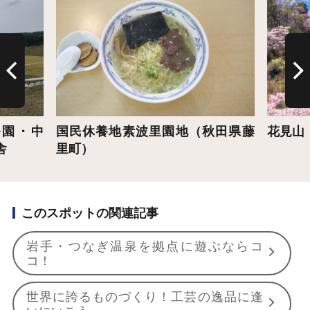
公園・中
国民休養地素波里園地（秋田県藤
花見山
舎
里町）
このスポットの関連記事
岩手・つなぎ温泉を拠点に遊ぶならコ
コ！
世界に誇るものづくり！工芸の逸品に逢