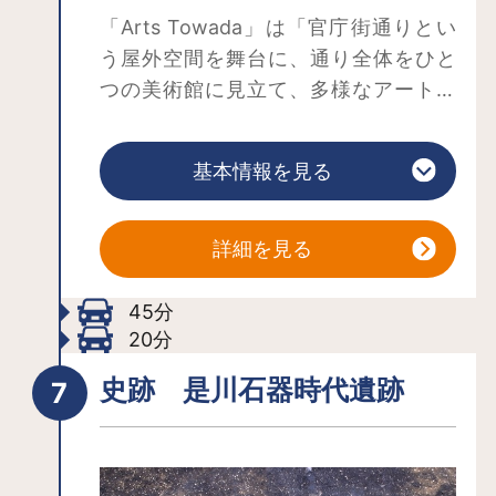
「Arts Towada」は「官庁街通りとい
う屋外空間を舞台に、通り全体をひと
つの美術館に見立て、多様なアート作
品を展開する」というコンセプトのプ
このアートプロジェクトの一環である
ロジェクト。市のシンボルロードであ
美術館では、展示スペースに大きなガ
基本情報を見る
る官庁街通りには、心を楽しませてく
ラスの開口があり、アート作品が街に
れるパブリックアートが点在していま
対して展示されているかのような開放
す。
的な構成となっています。現代美術の
詳細を見る
分野で活躍する国内外のアーティスト
の常設作品は、美術館の展示室の中だ
45分
けでなく、中庭、屋上、階段室など、
20分
敷地内の様々な場所に配されていま
史跡 是川石器時代遺跡
す。