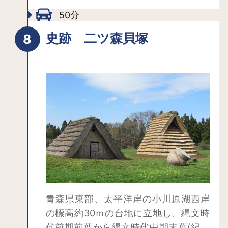
工場、捨て場、祭祀場など多様な遺構
50分
が見つかっています。
史跡 二ツ森貝塚
青森県東部、太平洋岸の小川原湖西岸
の標高約30ｍの台地に立地し、縄文時
代前期前葉から縄文時代中期末葉(紀元