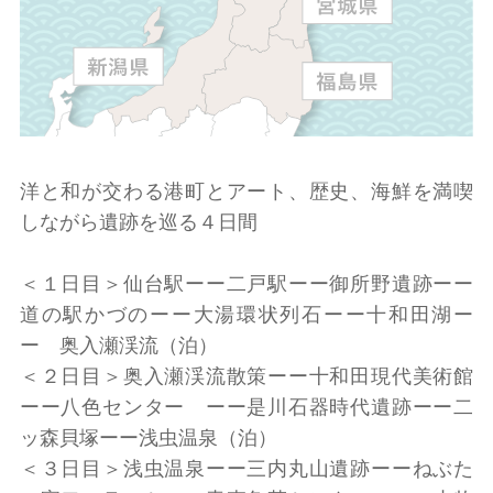
洋と和が交わる港町とアート、歴史、海鮮を満喫
しながら遺跡を巡る４日間
＜１日目＞仙台駅ーー二戸駅ーー御所野遺跡ーー
道の駅かづのーー大湯環状列石ーー十和田湖ー
ー 奥入瀬渓流（泊）
＜２日目＞奥入瀬渓流散策ーー十和田現代美術館
ーー八色センター ーー是川石器時代遺跡ーー二
ッ森貝塚ーー浅虫温泉（泊）
＜３日目＞浅虫温泉ーー三内丸山遺跡ーーねぶた