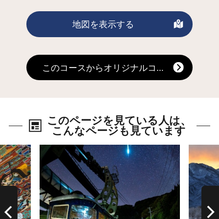
光スポットとして四季を問わず、にぎ
わいを見せています。
地図を表示する
このコースからオリジナルコースを作る
このページを見ている人は、
こんなページも見ています
詳細はこちら
詳細は