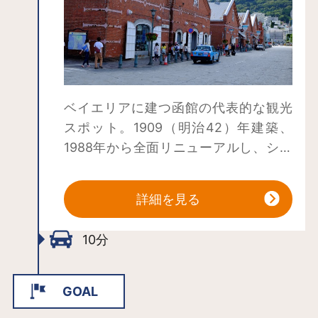
奉行所庁舎および付属棟などの関係施
設も大半が解体されることとなりまし
た。
明治３０年まで明治政府陸軍省の所管
となり，大正３年からは「五稜郭公
ベイエリアに建つ函館の代表的な観光
園」として一般開放され、昭和27年に
スポット。1909（明治42）年建築、
は「五稜郭跡」の名称で特別史跡とし
1988年から全面リニューアルし、ショ
て国の指定を受け、以後国民的遺産と
ッピングモール、ビアホール、イベン
して保護・保存の措置が図られ、花見
トホールなどとして営業。港町の岸壁
時期の約1,600本のサクラは、函館公園
詳細を見る
に建ち並ぶ赤レンガ倉庫は、横浜や神
とともに桜の名所となっています。
戸、長崎など各地に点在し、どこかロ
10分
マンチックな風情を感じさせてくれ
る、その町のシンボルとなっていま
す。我が国初の国際貿易港として開港
GOAL
した函館も例外でなく、市内有数の観