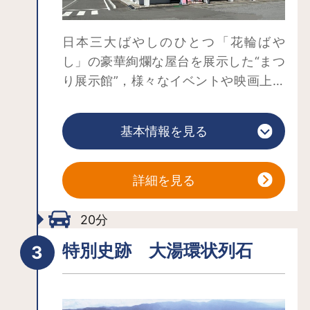
日本三大ばやしのひとつ「花輪ばや
し」の豪華絢爛な屋台を展示した“まつ
り展示館”，様々なイベントや映画上映
が開催される“多目的ホール”，鹿角の伝
統に培われた食品（きりたんぽ，南部
基本情報を見る
せんべい，しそ巻き大根）や工芸（山
子たんぽ，裂き織，伝統玩具）の製造
を間近で見れる“手作り体験館”のほか，
詳細を見る
観光物産プラザ，レストランからなる
施設。道の駅でもある。
20分
特別史跡 大湯環状列石