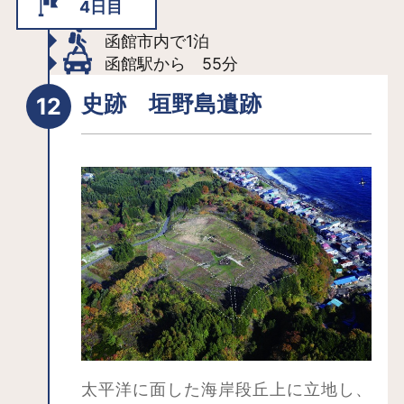
わる薄暮と言われる時間帯。刻々と輝
4日目
きを増す街の灯りや漁火の明かりが、
函館市内で1泊
海の漆黒さをより引きたたせ、高さ334
函館駅から 55分
ｍの函館山山頂から望む夜景は、まさ
史跡 垣野島遺跡
に函館一のフォトジェニックスポッ
ト。日没の３０分前には、山頂展望台
に到着するように行程を組むのがおす
すめです。
太平洋に面した海岸段丘上に立地し、