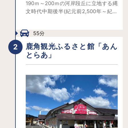
190ｍ～200ｍの河岸段丘に立地する縄
文時代中期後半(紀元前2,500年～紀元
前2,000年頃)の大規模集落遺跡です。
中央の広場に配石遺構を伴う墓地が造
55分
られ、それを囲んで竪穴建物跡、掘立
柱建物跡、祭祀に伴う盛土遺構などが
鹿角観光ふるさと館「あん
分布し、さらにその外側の東、西にも
とらあ」
竪穴建物跡が密集するという集落構造
が明らかになっています。御所野遺跡
は、当時の人々が長期間にわたって安
定した定住生活を示す具体的な物証で
あり、周辺の自然環境と共存しながら
一体となった計画的土地利用を段階的
に跡付けることができる顕著な事例で
す。