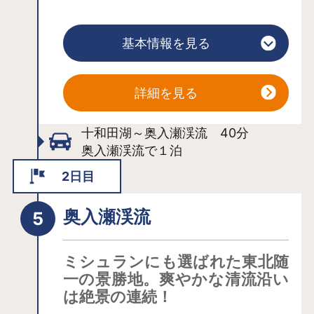
は神秘的な美しさ。
十和田湖は、十和田八幡平国立公園内
に位置し、外輪山に囲まれた高地のカ
基本情報を見る
ルデラ湖で、奥入瀬渓流の源。周囲の
長さは約46kmと広大で、最深部の深さ
は327mと日本3位の深さを誇ります。
詳細を見る
カルデラ湖とは、火山の噴火でえぐら
れた大地に、長い年月をかけて雨水が
十和田湖～奥入瀬渓流 40分
貯まったもの。エネルギーのすさまじ
奥入瀬渓流で１泊
さと年月の重みが感じられます。北の
2日目
高地にありながら冬でも凍らないため
「神秘の湖」と呼ばれることも。
奥入瀬渓流
ミシュランにも選ばれた東北随
一の景勝地。爽やかな清流沿い
は絶景の連続！