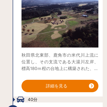
秋田県北東部、鹿角市の米代川上流に
位置し、その支流である大湯川左岸、
標高180ｍ程の台地上に構築された、縄
文時代後期前葉から中葉(紀元前2,000
年～紀元前1,500年頃)の環状列石を中心
詳細を見る
とした遺跡です。 環状列石の形態は、
定住とともに発達した集落形態である
40分
環状集落を背景としたものと考えられ