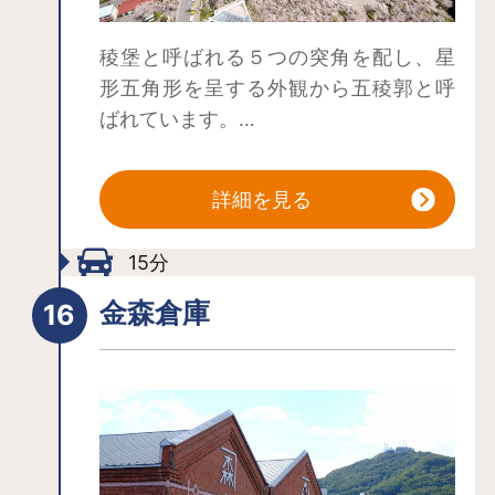
稜堡と呼ばれる５つの突角を配し、星
形五角形を呈する外観から五稜郭と呼
ばれています。
７年の歳月をかけて元治元（1864）年
に竣工した我が国最初の西洋式城塞・
詳細を見る
五稜郭は,２年後の慶応２（1866）年に
付帯施設を含む全ての工事が完成しま
15分
した。慶応３（1867）年の大政奉還を
経て明治新政府へ引き継がれるまで、
金森倉庫
蝦夷地における政治的中心地として重
要な役割を果たしてきましたが、明治
元（1868）年10月、榎本武揚率いる旧
幕府脱走軍により占拠され、箱館戦争
の舞台となった後は役所としての機能
を失い、明治４（1871）年には旧箱館