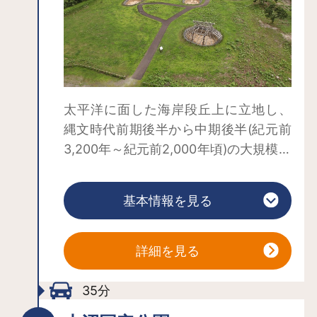
構築された長さ190ｍ以上におよぶ
「コ」(Ｕ)の字形をした大規模な盛土遺
構は、国内最大級の規模です。「送り
場」など祭祀・儀礼の場と考えられ、
当時の社会性や精神性の変遷を示す遺
構として、今なお視覚的に確認できる
太平洋に面した海岸段丘上に立地し、
重要な記念物です。
縄文時代前期後半から中期後半(紀元前
3,200年～紀元前2,000年頃)の大規模な
集落遺跡です。100棟を超える竪穴建物
跡からなる住居域と大規模な盛土遺構
基本情報を見る
があり、その南西には墓や貯蔵穴を含
む100基以上の土坑墓群が確認されてい
ます。 約千年間にわたり継続した集落
詳細を見る
は、大船川に沿った台地上に帯状に構
成されており、北東北における集落構
35分
造と共通しています。また、発見され