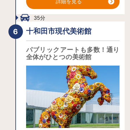
を散策すれば、澄みきった森の空気
詳細を見る
や、木漏れ日にきらめく水面、表情豊
かな清流、葉や苔の可愛らしさなど、
35分
自然が織りなす美しさをあますことな
十和田市現代美術館
く堪能できます。
パブリックアートも多数！通り
全体がひとつの美術館