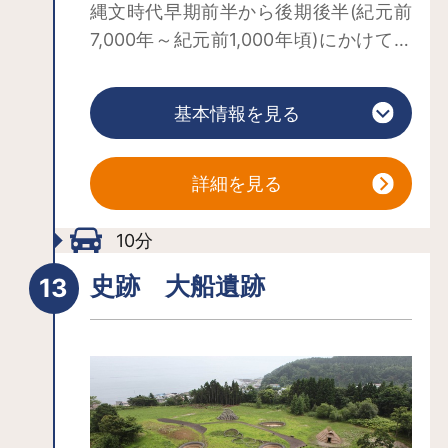
縄文時代早期前半から後期後半(紀元前
7,000年～紀元前1,000年頃)にかけて、
約6,000年もの長期にわたる定住を示す
集落遺跡です。 定住が開始されたとみ
基本情報を見る
られる縄文時代早期前半(約7,000年前)
にはほぼ同じ時期に隣接する垣ノ島B遺
跡の土坑墓から世界最古の漆製品がみ
詳細を見る
つかりました。その後、縄文時代早期
後半(紀元前5,000年)の土坑墓群から副
10分
葬品とみられる17点の足形付土版、後
史跡 大船遺跡
期後半の漆塗り注口土器や香炉形土器
などが数多く出土しています。こうし
た遺物からは当時の高い技術や成熟し
た社会、精神文化の高さをうかがうこ
とができます。 また、縄文時代中期末
葉から後期初頭(紀元前2,000年前後)に