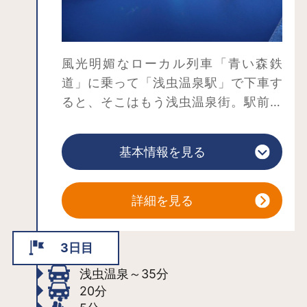
風光明媚なローカル列車「青い森鉄
道」に乗って「浅虫温泉駅」で下車す
ると、そこはもう浅虫温泉街。駅前に
ある無料の足湯が、早くも旅気分を高
東側は細い路地に昔ながらの温泉旅館
めてくれます。駅の東側と西側とで町
や食堂があり、懐かしい日本の温泉街
基本情報を見る
の風情が変わり、東側はレトロな温泉
といった雰囲気。温泉につけるだけで
街、西側は海に面したビーチリゾート
おいしい温泉たまごが作れる「温泉た
になっています。
まご場」や、消化器系の慢性疾患等に
詳細を見る
効能があるとされる「飲泉所」もあり
ます。「森林浴の森100選」に選ばれた
3日目
「浅虫温泉森林公園」や、イルカショ
浅虫温泉～35分
ーが好評な「浅虫水族館」も駅の東側
20分
にあります。