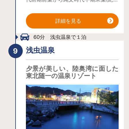
前3,500年～紀元前2,000年頃)の大規模
な貝塚を伴う集落遺跡で、その広さは
詳細を見る
約35haにも及びます。貝塚は、この時
期としては東北地方有数の規模を誇
60分 浅虫温泉で１泊
り、当時の環境変動や生業に加え、長
期間にわたる定住と集落構造の実態を
浅虫温泉
示す重要な遺跡です。
夕景が美しい、陸奥湾に面した
東北随一の温泉リゾート