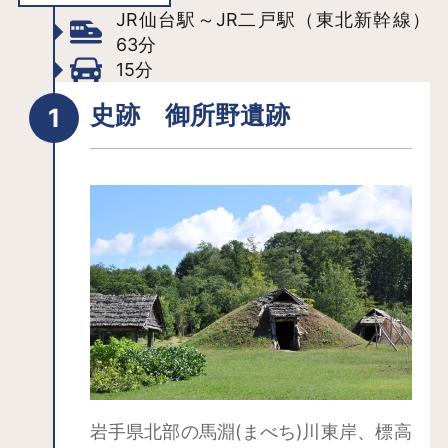
JR仙台駅～JR二戸駅（東北新幹線）
63分
15分
史跡 御所野遺跡
岩手県北部の馬淵(まべち)川東岸、標高