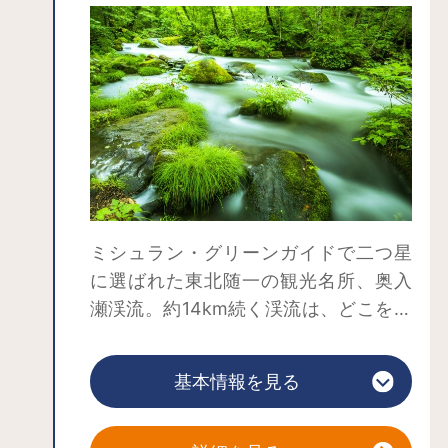
ミシュラン・グリーンガイドで二つ星
に選ばれた東北随一の観光名所、奥入
瀬渓流。約14km続く渓流は、どこを歩
いても絶景の連続。バスや車でビュー
スポットをめぐるのも良いですが、時
基本情報を見る
間と体力が許せばぜひ歩いて散策を。
自然で作られた緑のトンネルや遊歩道