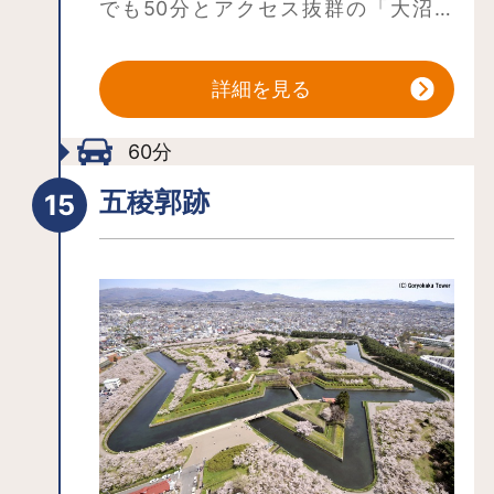
でも50分とアクセス抜群の「大沼公
考える上でも貴重なものです。
園」。
春の花や野鳥、夏の緑、秋の紅葉、し
詳細を見る
っとりとした冬景色など、四季折々に
見応えある光景が展開され、さらに春
60分
から秋はカヌーやサイクリング、ボー
ト、乗馬、セグウェイなどアクティビ
五稜郭跡
ティをたっぷりと楽しめます。
また湖面が結氷する冬だって、スノー
シューや乗馬、ワカサギ釣りなど魅力
的なアクティビティがたくさん。そん
な、いつ訪れても美しい北の自然を満
喫できる大沼公園は、道南のおすすめ
観光スポットです。