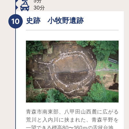
5分
30分
史跡 小牧野遺跡
青森市南東部、八甲田山西麓に広がる
荒川と入内川に挟まれた、青森平野を
一望できる標高80〜160ｍの舌状台地上