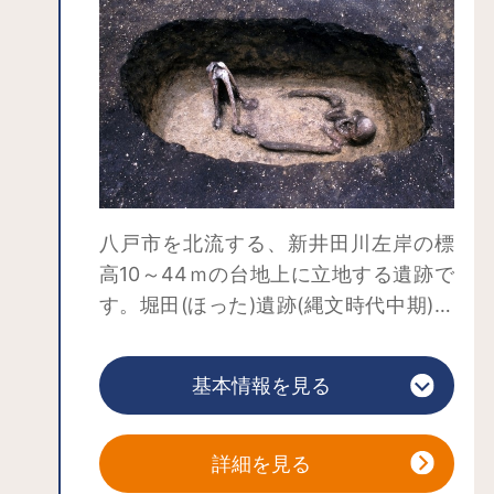
八戸市を北流する、新井田川左岸の標
高10～44ｍの台地上に立地する遺跡で
す。堀田(ほった)遺跡(縄文時代中期)、
一王寺(いちおうじ)遺跡(縄文時代前～
中期)、中居(なかい)遺跡(縄文時代晩期)
基本情報を見る
の総称で、中でも中居遺跡は亀ヶ岡文
化を代表する遺跡の一つです。集落の
規模は、縄文時代中期や後期と比較す
詳細を見る
ると小規模ですが、居住域、墓域、加