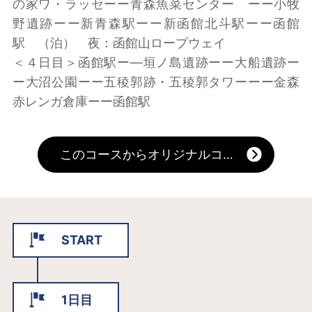
の家ワ・ラッセーー青森魚菜センター ーー小牧
野遺跡ーー新青森駅ーー新函館北斗駅ーー函館
駅 （泊） 夜：函館山ロープウェイ
＜４日目＞函館駅ー―垣ノ島遺跡ーー大船遺跡ー
ー大沼公園ーー五稜郭跡・五稜郭タワーーー金森
赤レンガ倉庫ーー函館駅
このコースからオリジナルコースを作る
START
1日目