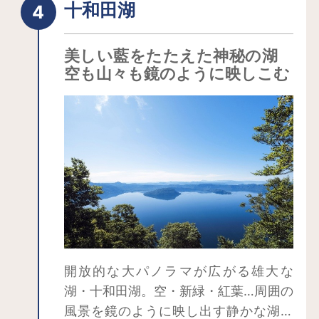
ます。遺跡の中心として万座(まんざ)と
十和田湖
野中堂(のなかどう)の二つの環状列石が
あり、それぞれの環状列石を取り囲む
美しい藍をたたえた神秘の湖
ように、掘立柱建物跡、土坑・貯蔵
空も山々も鏡のように映しこむ
穴、遺物廃棄域が同心円状に配置され
ています。
開放的な大パノラマが広がる雄大な
湖・十和田湖。空・新緑・紅葉…周囲の
風景を鏡のように映し出す静かな湖面