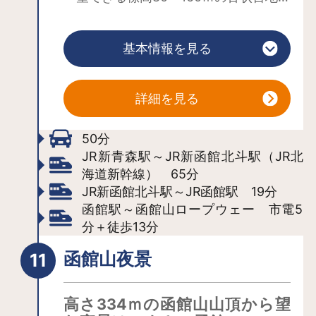
に立地する、縄文時代後期前葉(紀元前
2,000年頃)の環状列石です。環状列石
基本情報を見る
は、中央帯が直径2.5ｍ、内帯が直径29
ｍ、外帯が直径35ｍの三重の環を描く
ように配置され、さらにその周りを囲
詳細を見る
むように直径4ｍ前後の環状配石や一部
四重となる列石などが配置されてお
50分
り、全体では直径55ｍにものぼりま
JR新青森駅～JR新函館北斗駅（JR北
海道新幹線） 65分
す。環状列石の内帯や外帯は、平らな
JR新函館北斗駅～JR函館駅 19分
石を縦横に繰り返し、あたかも石垣を
函館駅～函館山ロープウェー 市電5
築くように並べられています。この縦
分＋徒歩13分
横交互の列石は全国的にも珍しく、“小
牧野式”配列(配石)とも呼ばれていま
函館山夜景
す。
高さ334ｍの函館山山頂から望