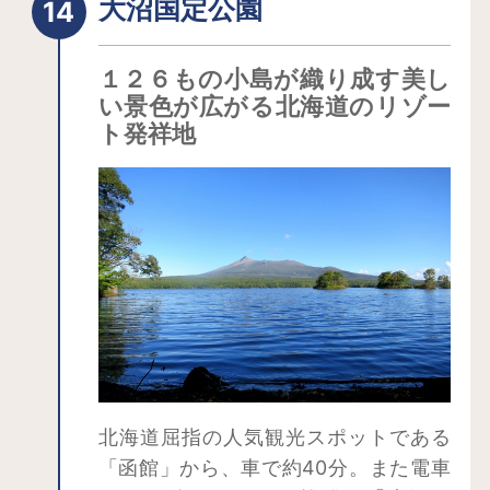
大沼国定公園
た竪穴建物跡は、床を深く掘り込んだ
大型のものが多く、クジラやオットセ
１２６もの小島が織り成す美し
イの骨やクリなどが出土しています。
い景色が広がる北海道のリゾー
多数の竪穴建物跡からは、縄文時代中
ト発祥地
期初頭から末葉(紀元前3,000年から紀
元前2,000年頃)にかけての連続した変
遷を辿ることができます。 盛土遺構か
らは多量の遺物が出土しており、いわ
ゆる「捨て場」として機能するととも
に、古来より日本人が有したアニミズ
ム的な観念やアイヌ民族の「送り」に
も通じる概念が存在していたことが伺
えます。捨て場であり祭祀の場と考え
られる盛土遺構の在り方は、円筒土器
北海道屈指の人気観光スポットである
文化に共通する性格を有する典型的な
「函館」から、車で約40分。また電車
事例となっており、当時の精神文化を