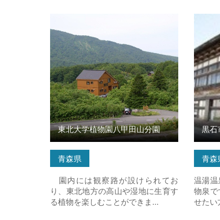
東北大学植物園八甲田山分園 の詳細
黒石市
はこちら
細はこ
東北大学植物園八甲田山分園
黒石
青森県
青森
園内には観察路が設けられてお
温湯温
り、東北地方の高山や湿地に生育す
物泉で
る植物を楽しむことができま…
せたい