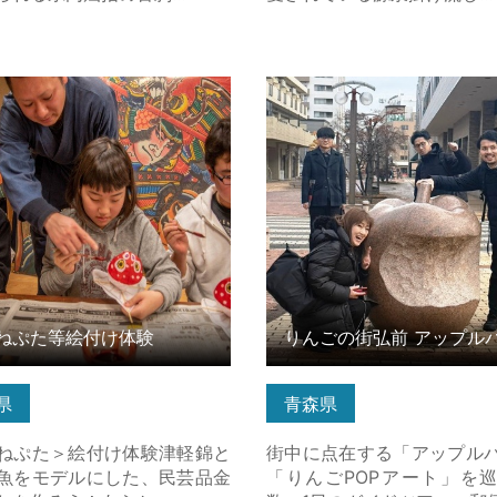
ぷた等絵付け体験 の詳細はこ
りんごの街弘前 アップルパイ
アート巡りツアー の詳細は
ねぷた等絵付け体験
県
青森県
ねぷた＞絵付け体験津軽錦と
街中に点在する「アップル
魚をモデルにした、民芸品金
「りんごPOPアート」を