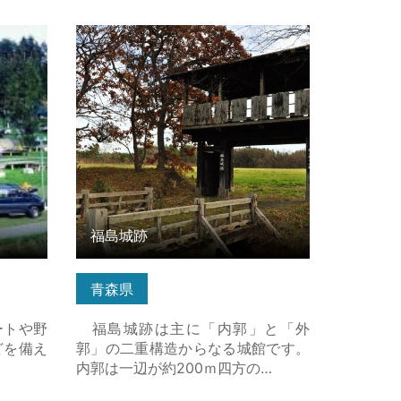
こちら
福島城跡 の詳細はこちら
福島城跡
青森県
ートや野
福島城跡は主に「内郭」と「外
どを備え
郭」の二重構造からなる城館です。
内郭は一辺が約200ｍ四方の…