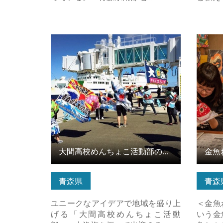
大間高校めんちょこ活動部のおもて
金魚ね
なし の詳細はこちら
ちら
大間高校めんちょこ活動部のおもてなし
金魚
青森県
青森
ユニークなアイデアで地域を盛り上
＜金魚
げる「大間高校めんちょこ活動
いう金