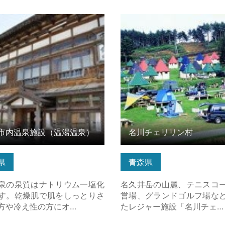
内温泉施設（温湯温泉） の詳
名川チェリリン村 の詳細は
ちら
市内温泉施設（温湯温泉）
名川チェリリン村
県
青森県
泉の泉質はナトリウム一塩化
名久井岳の山麗、テニスコ
す。乾燥肌で肌をしっとりさ
営場、グランドゴルフ場な
方や冷え性の方にオ…
たレジャー施設「名川チェ…