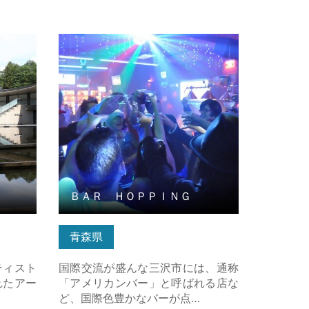
細はこち
ＢＡＲ ＨＯＰＰＩＮＧ の詳細はこ
ちら
ＢＡＲ ＨＯＰＰＩＮＧ
青森県
ティスト
国際交流が盛んな三沢市には、通称
れたアー
「アメリカンバー」と呼ばれる店な
ど、国際色豊かなバーが点…