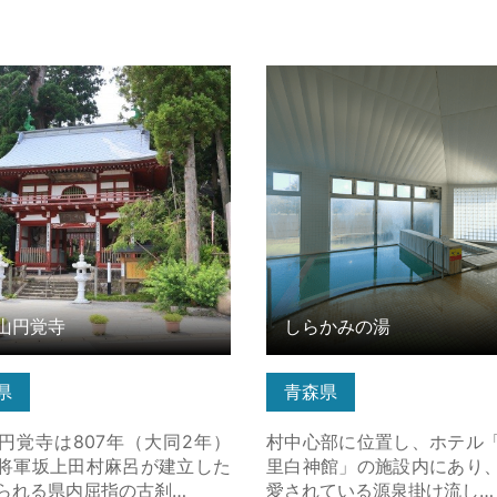
円覚寺 の詳細はこちら
しらかみの湯 の詳細はこち
山円覚寺
しらかみの湯
県
青森県
円覚寺は807年（大同2年）
村中心部に位置し、ホテル
将軍坂上田村麻呂が建立した
里白神館」の施設内にあり
られる県内屈指の古刹…
愛されている源泉掛け流し…