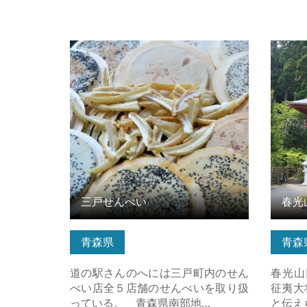
三戸せんべい の詳細はこちら
春光山
三戸せんべい
春光
青森県
青森
道の駅さんのへには三戸町内のせん
春光山
べい店全５店舗のせんべいを取り扱
征夷大
っている。 青森県南部地…
と伝え