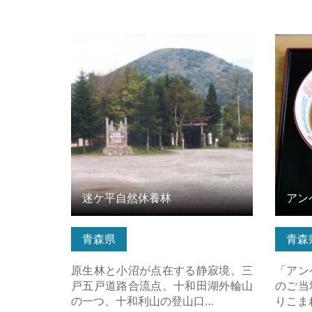
迷ケ平自然休養林 の詳細はこちら
アンペ
迷ケ平自然休養林
アン
青森県
青森
原生林と小沼が点在する静寂境。三
「アン
戸五戸道路合流点。十和田湖外輪山
のご当
の一つ、十和利山の登山口…
りこま