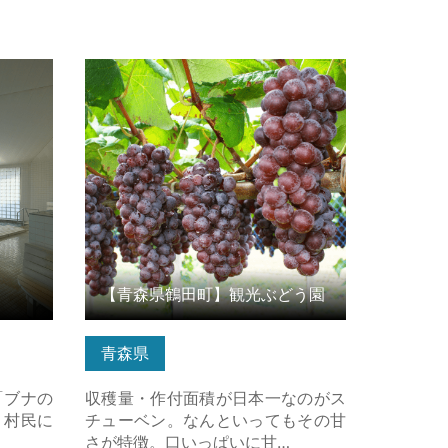
ら
【青森県鶴田町】観光ぶどう園 の詳
細はこちら
【青森県鶴田町】観光ぶどう園
青森県
「ブナの
収穫量・作付面積が日本一なのがス
、村民に
チューベン。なんといってもその甘
さが特徴。口いっぱいに甘…