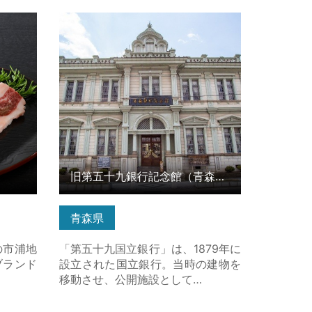
旧第五十九銀行記念館（青森銀行記
念館） の詳細はこちら
旧第五十九銀行記念館（青森銀行記念館）
青森県
の市浦地
「第五十九国立銀行」は、1879年に
ブランド
設立された国立銀行。当時の建物を
…
移動させ、公開施設として…