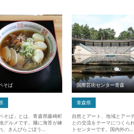
そば の詳細はこちら
国際芸術センター青森 の詳
ら
ペそば
国際芸術センター青森
県
青森県
ペそば」とは、青森県藤崎町
自然とアート、地域とアー
地グルメです。麺に海苔が練
との交流をテーマにつくら
れ、きんぴらごぼう…
トセンターです。国内外の…