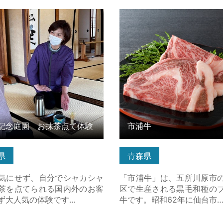
念庭園 お抹茶点て体験 の詳
市浦牛 の詳細はこちら
ちら
記念庭園 お抹茶点て体験
市浦牛
県
青森県
気にせず、自分でシャカシャ
「市浦牛」は、五所川原市
茶を点てられる国内外のお客
区で生産される黒毛和種の
ず大人気の体験です…
牛です。昭和62年に仙台市