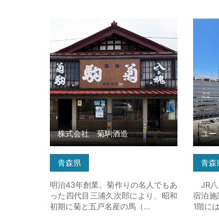
株式会社 菊駒酒造 の詳細はこちら
ユート
株式会社 菊駒酒造
ユー
青森県
青森
明治43年創業。菊作りの名人でもあ
JR八
った四代目三浦久次郎により、昭和
宿泊施
初期に菊と五戸名産の馬（…
1階に