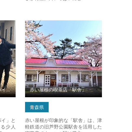
＆POP
赤い屋根の喫茶店「駅舎」 の詳細は
こちら
こちら
りんごの街弘前 アップルパイ＆POPアート巡りツアー
赤い屋根の喫茶店「駅舎」
青森県
パイ」と
赤い屋根が印象的な「駅舎」は、津
巡る少人
軽鉄道の旧芦野公園駅舎を活用した