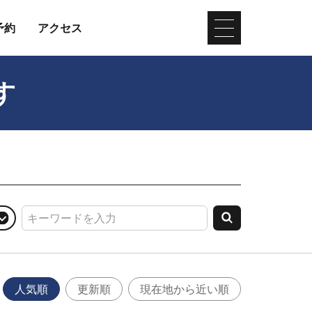
予約
アクセス
す
人気順
更新順
現在地から近い順