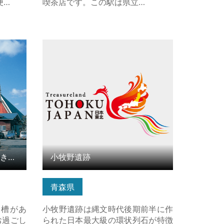
便…
喫茶店です。この駅は県立…
温泉 の
小牧野遺跡 の詳細はこちら
ウェルネスセンターしゃりき温泉
小牧野遺跡
青森県
浴槽があ
小牧野遺跡は縄文時代後期前半に作
お過ごし
られた日本最大級の環状列石が特徴