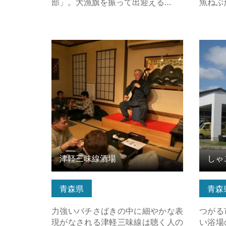
部」。大漁旗を振って出迎える…
魚ねぷ
津軽三味線酒場 の詳細はこちら
しゃこ
津軽三味線酒場
しゃ
青森県
青森
力強いバチさばきの中に細やかな表
つがる
現がなされる津軽三味線は聴く人の
い浴場