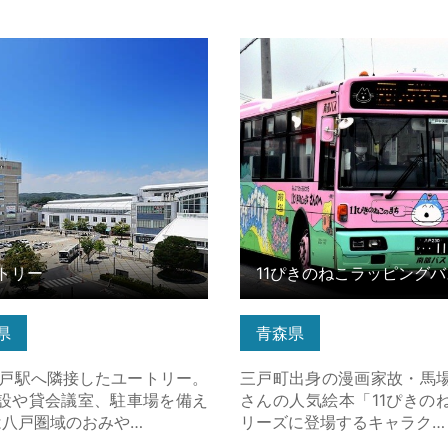
リー の詳細はこちら
11ぴきのねこラッピングバス
はこちら
トリー
11ぴきのねこラッピングバ
県
青森県
戸駅へ隣接したユートリー。
三戸町出身の漫画家故・馬
設や貸会議室、駐車場を備え
さんの人気絵本「11ぴきの
は八戸圏域のおみや…
リーズに登場するキャラク…