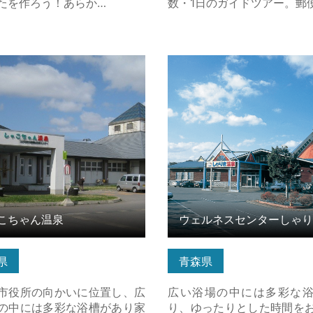
たを作ろう！あらか…
数・1日のガイドツアー。郵
ちゃん温泉 の詳細はこちら
ウェルネスセンターしゃりき
詳細はこちら
こちゃん温泉
県
青森県
市役所の向かいに位置し、広
広い浴場の中には多彩な
の中には多彩な浴槽があり家
り、ゆったりとした時間を