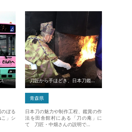
 の詳細
刀匠から手ほどき、日本刀鑑賞とお
手入れ体験 の詳細はこちら
ス
刀匠から手ほどき、日本刀鑑賞とお手入れ体験
青森県
場のぼる
日本刀の魅力や制作工程、鑑賞の作
ねこ」シ
法を田舎館村にある「刀の庵」に
て 刀匠・中畑さんの説明で…