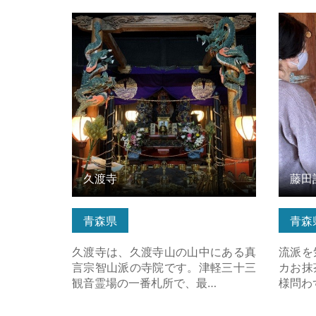
久渡寺 の詳細はこちら
藤田記
細はこ
久渡寺
藤田
青森県
青森
久渡寺は、久渡寺山の山中にある真
流派を
言宗智山派の寺院です。津軽三十三
カお抹
観音霊場の一番札所で、最…
様問わ