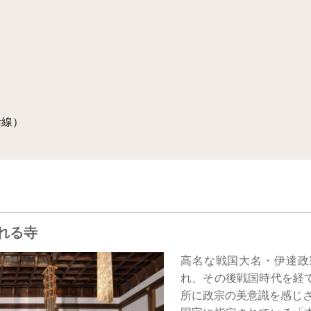
幹線）
れる寺
高名な戦国大名・伊達政
れ、その後戦国時代を経
所に政宗の美意識を感じ