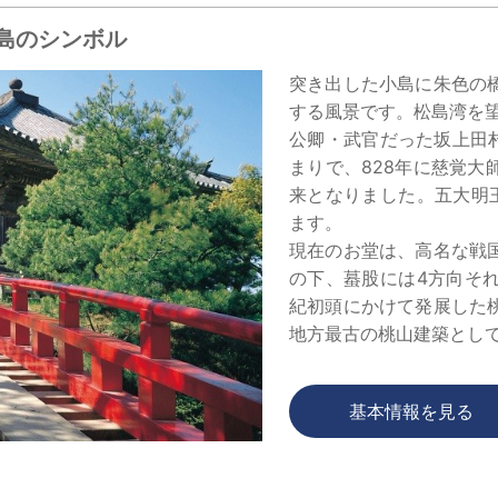
るといわれています。天
べ、天然石コースを選ぶ
島のシンボル
す。自分で作ったオリジ
突き出した小島に朱色の
り。
する風景です。松島湾を
公卿・武官だった坂上田
まりで、828年に慈覚
来となりました。五大明
ます。
現在のお堂は、高名な戦
の下、蟇股には4方向それ
紀初頭にかけて発展した
地方最古の桃山建築とし
「透橋」では足元の隙間
「気を引き締めるため」
基本情報を見る
すいよう縦の板がはられ
円仁が延福寺（現在の瑞
ろ、坂上田村麻呂が祀っ