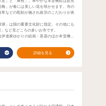
本堂」と「庫裡」。華やかな本堂襖絵は必見
龍梅」が春には美しい花を咲かせます。寺の
唐草などの彫刻が施され政宗のこだわりが表
鼓塀」は国の重要文化財に指定。その他にも
窟」など見どころの多いお寺です。
は伊達家ゆかりの絵画・茶器のほか本堂襖絵
います。
と「毛越寺」、山形県山寺の「立石寺」とと
詳細を見る
地の一つにもなっています。
り、近くに食事処やおみやげやさんもありま
に先立ち造営したとされる「五大堂」も併せ
。
景を楽しんだ後は、政宗ゆかりの寺で当時に