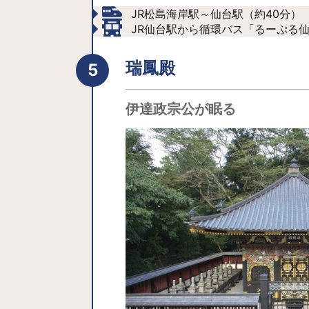
JR松島海岸駅～仙台駅（約40分）
JR仙台駅から循環バス「るーぷる
瑞鳳殿
伊達政宗公が眠る