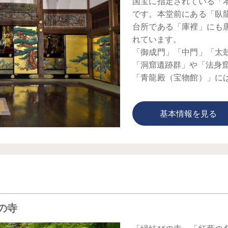
国宝に指定されている「
です。本堂前にある「臥
台所である「庫裡」にも
れています。
「御成門」「中門」「太
「洞窟遺跡群」や「法身
「青龍殿（宝物館）」に
の実物なども展示されて
岩手県平泉の「中尊寺」
基本情報を見る
もに「四寺廻廊」の巡礼
「円通院」と隣接してお
す。政宗が瑞巌寺の建立
て訪れたいスポットです
日本三景の一つ松島で絶
思いをはせてみては。
の寺