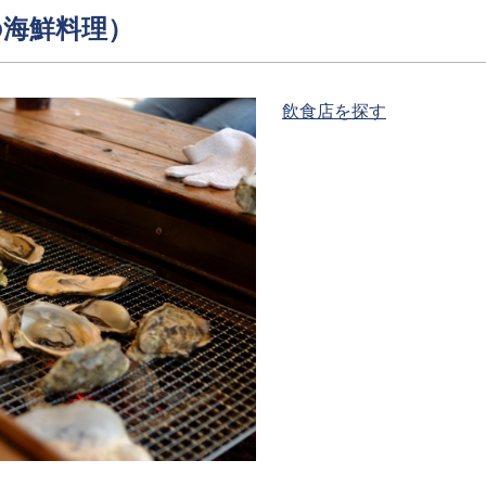
小島に飛び去り、 その
の海鮮料理）
説も。
そんな伝説を思いながら
るのも面白そうです。
飲食店を探す