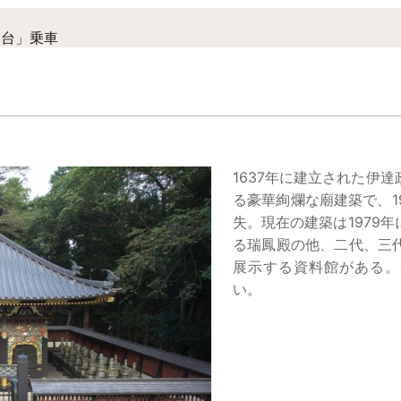
仙台」乗車
1637年に建立された伊
る豪華絢爛な廟建築で、1
失。現在の建築は1979
る瑞鳳殿の他、二代、三
展示する資料館がある。
い。