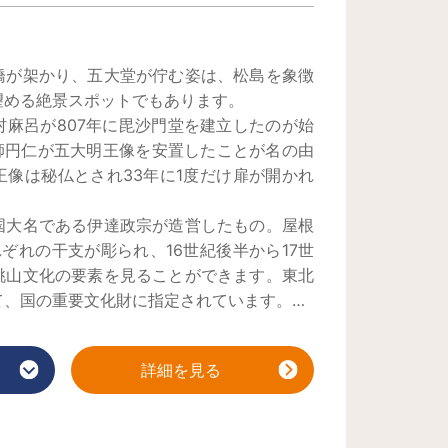
然石、ガラス、プラスチックからコースを選
と、完成後に選んだ石の説明をしてくれま
ナルの数珠は、自分への旅のお土産にぴった
橋が架かり、五大堂が佇む姿は、松島を象徴
望める絶景スポットでもあります。
村麻呂が807年に毘沙門堂を建立したのが始
大師円仁が五大明王像を安置したことが名の由
王像は秘仏とされ33年に1度だけ扉が開かれ
国大名である伊達政宗が造営したもの。屋根
ぞれの干支が彫られ、16世紀後半から17世
桃山文化の要素を見ることができます。東北
て、国の重要文化財に指定されています。
から下の海が見えます。参拝するにあたり
このように造られたとのこと。現在は歩きや
詳細を見る
ていますが、かつては、はしご状でした。
巌寺）を開いた際、五大明王を安置したとこ
た毘沙門天が、ある夜、光を発して沖合いの