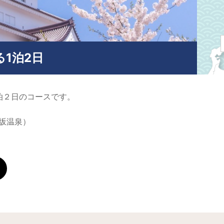
1泊2日
泊２日のコースです。
坂温泉）