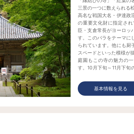
「縁結びの寺」「紅葉の
三景の一つに数えられる
高名な戦国大名・伊達政
の重要文化財に指定され
臣・支倉常長がヨーロッ
す。このバラをテーマに
られています。他にも厨
スペードといった模様が
庭園もこの寺の魅力の一
す。10月下旬～11月下
り、夜のライトアップに
こか別世界にいるかのよ
基本情報を見る
ら懐石料理が楽しめるお
山門を入るとすぐ左に見
けしがずらりと並びます
を書いて奉納してみては
好きな石を選べる数珠づ
際に手に掛ける大切な法