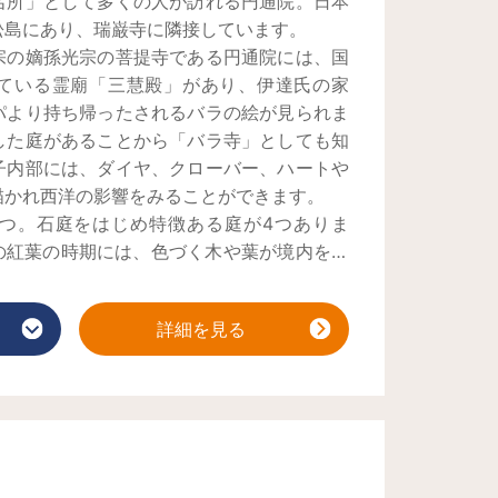
名所」として多くの人が訪れる円通院。日本
松島にあり、瑞巌寺に隣接しています。
宗の嫡孫光宗の菩提寺である円通院には、国
ている霊廟「三慧殿」があり、伊達氏の家
パより持ち帰ったされるバラの絵が見られま
した庭があることから「バラ寺」としても知
子内部には、ダイヤ、クローバー、ハートや
描かれ西洋の影響をみることができます。
つ。石庭をはじめ特徴ある庭が4つありま
旬の紅葉の時期には、色づく木や葉が境内を彩
はまた違った表情に。水面に映る紅葉は、ど
うな美しさ。境内には、美しい庭園を見なが
詳細を見る
食事処もあります。
える「縁結び観音」には奉納された可愛いこ
。良縁を祈願し、「縁結びこけし」に願い事
いかがでしょうか。
くり体験も人気です。数珠は仏様に合掌する
具。持っているだけで平穏や安らぎを得られ