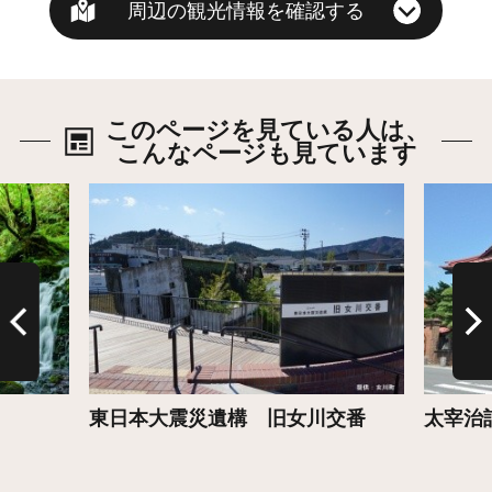
周辺の観光情報を確認する
このページを見ている人は、
こんなページも見ています
詳細はこちら
詳細は
東日本大震災遺構 旧女川交番
太宰治