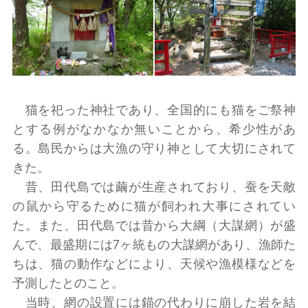
猫を祀った神社であり、全国的にも猫をご祭神
とする例がなかなか無いことから、希少性があ
る。島民からは大漁の守り神として大切にされて
きた。
昔、田代島では繭が生産されており、蚕を天敵
の鼠から守るために猫が飼われ大事にされてい
た。また、田代島では昔から大綱（大謀網）が盛
んで、最盛期には7ヶ統もの大謀網があり、漁師た
ちは、猫の動作などにより、天候や漁模様などを
予測したとのこと。
当時、網の設置には錨の代わりに崩した岩を結